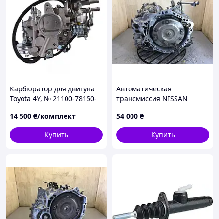
Карбюратор для двигуна
Автоматическая
Toyota 4Y, № 21100-78150-
трансмиссия NISSAN
71, 21100-78153-71, 21100-
TEANA J31 03-07 31020-
14 500
₴/комплект
54 000
₴
78157-71, 211007815071,
1XD1C
211007815371, 21100781
Купить
Купить