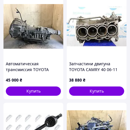
Автоматическая
Запчастини двигуна
трансмиссия TOYOTA
TOYOTA CAMRY 40 06-11
4RUNNER 02-09 35000-
1141029185
45 000
₴
38 880
₴
35A60
Купить
Купить