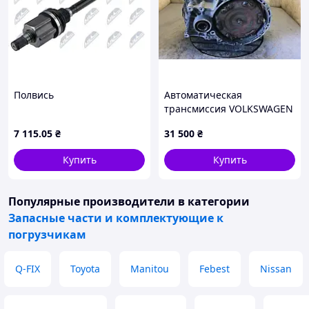
Полвись
Автоматическая
трансмиссия VOLKSWAGEN
TIGUAN 08-17 09M 300 036
7 115
.05
₴
31 500
₴
J
Купить
Купить
Популярные производители
в категории
Запасные части и комплектующие к
погрузчикам
Q-FIX
Toyota
Manitou
Febest
Nissan