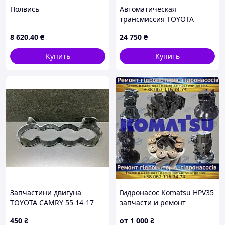
Полвись
Автоматическая
трансмиссия TOYOTA
CAMRY 40 06-11 30900-
8 620
.40
₴
24 750
₴
33011
Купить
Купить
Запчастини двигуна
Гидронасос Komatsu HPV35
TOYOTA CAMRY 55 14-17
запчасти и ремонт
11445-0V010
450
₴
от
1 000
₴