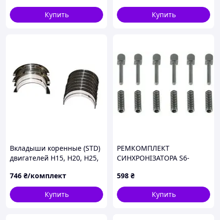
Купить
Купить
Вкладыши коренные (STD)
РЕМКОМПЛЕКТ
двигателей H15, H20, H25,
СИНХРОНІЗАТОРА S6-
K15, K21, K25 вилочного
36/8S109/16S130-251
746
₴/комплект
598
₴
погрузчика Nissan 12247-
50K00
Купить
Купить