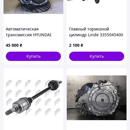
Автоматическая
Главный тормозной
трансмиссия HYUNDAI
цилиндр Linde 3355045400
ELANTRA GD 12-17 45000-
45 000
₴
2 100
₴
3BJC6
Купить
Купить