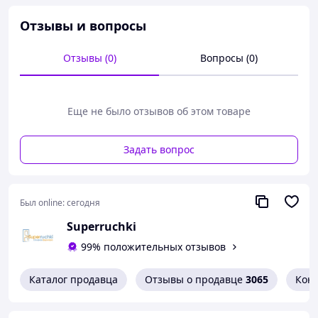
Преимущества:
Зубчатая передача, регулировка скорости закрывания.
Отзывы и вопросы
выборочная величина сил закрывания 2 4 5 путем
смещенного монтажа, скорость закрытия регулируется
Отзывы (0)
Вопросы (0)
спереди, рычажная тяга имеет красивую форму.
Производитель заявляет ресурс работы 500 тыс.
циклов открывания.
Еще не было отзывов об этом товаре
Применение:
Для дверей не более 1,25 м, при температуре от -20 до
Задать вопрос
+40 градусов.
Размеры:
Дл. 226 мм, ш 60 мм, выс. 48 мм.
Был online:
сегодня
Цвета:
Superruchki
Есть белый, серый, коричневый.
99% положительных отзывов
Каталог продавца
Отзывы о продавце
3065
Кон