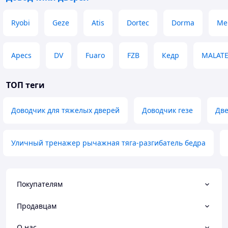
Ryobi
Geze
Atis
Dortec
Dorma
Me
Apecs
DV
Fuaro
FZB
Кедр
MALAT
ТОП теги
Доводчик для тяжелых дверей
Доводчик гезе
Две
Уличный тренажер рычажная тяга-разгибатель бедра
Покупателям
Продавцам
О нас