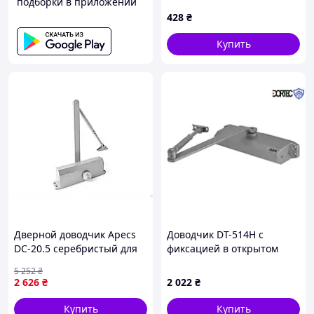
подборки в приложении
фурнитуры, 6K527X9C14
428
₴
Купить
Дверной доводчик Apecs
Доводчик DT-514H с
DC-20.5 серебристый для
фиксацией в открытом
установки на двери до 120
положении, 45-85 кг,
5 252
₴
кг с функцией
248x45x72, серебро
2 626
₴
2 022
₴
самозакрытия
Купить
Купить