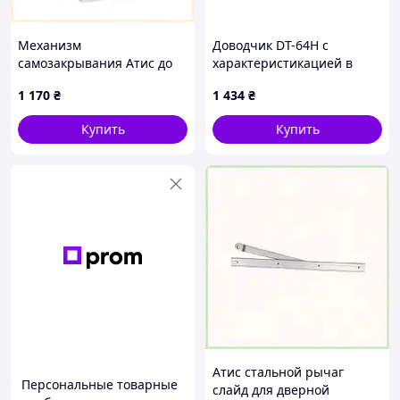
Механизм
Доводчик DT-64H с
самозакрывания Атис до
характеристикацией в
80 кг серый 6B5278P7T2
открытом положении,
1 170
₴
1 434
₴
усилие 65-85 кг размер
223x45x72, серебро
Купить
Купить
Атис стальной рычаг
Персональные товарные
слайд для дверной