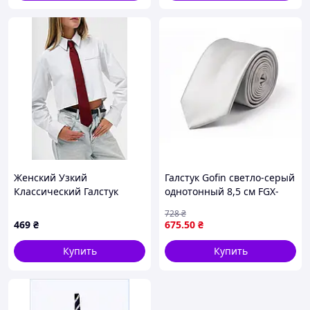
Женский Узкий
Галстук Gofin светло-серый
Классический Галстук
однотонный 8,5 см FGX-
Without Castle Bordo
30009
728
₴
469
₴
675
.50
₴
Купить
Купить