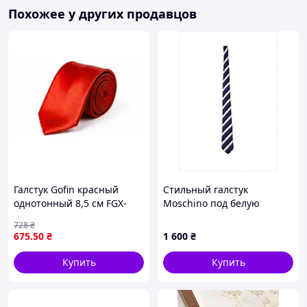
Похожее у других продавцов
Галстук Gofin красный
Стильный галстук
однотонный 8,5 см FGX-
Moschino под белую
30005
рубашку синий
728
₴
1HC4527C76
675
.50
₴
1 600
₴
Купить
Купить