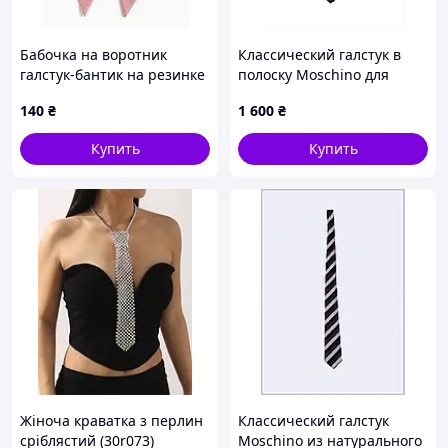
Бабочка на воротник
Классический галстук в
галстук-бантик на резинке
полоску Moschino для
розовая
офиса, EX1452776
140
₴
1 600
₴
Купить
Купить
Жіноча краватка з перлин
Классический галстук
сріблястий (30r073)
Moschino из натурального