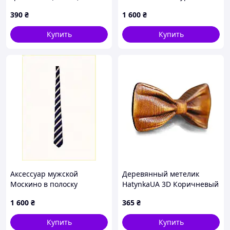
шелка, A14TE52775
390
₴
1 600
₴
Купить
Купить
Аксессуар мужской
Деревянный метелик
Москино в полоску
HatynkaUA 3D Коричневый
деловой стиль 1H45T2776
(SUN0042)
1 600
₴
365
₴
Купить
Купить