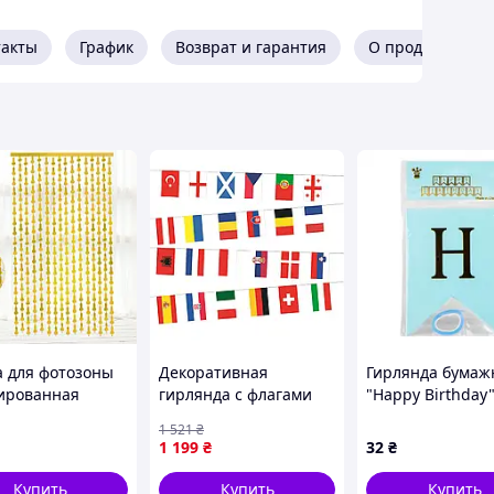
такты
График
Возврат и гарантия
О продавце
 для фотозоны
Декоративная
Гирлянда бумаж
ированная
гирлянда с флагами
"Happy Birthday
00 см Металлик
стран мира полиэстер
бледно-голубая
1 521
₴
о "Писюнчики"
8 м Гирляндафлажки
1 199
₴
32
₴
Гирляндафлаги
Гирлянда из Toyvoo
Купить
Купить
Купить