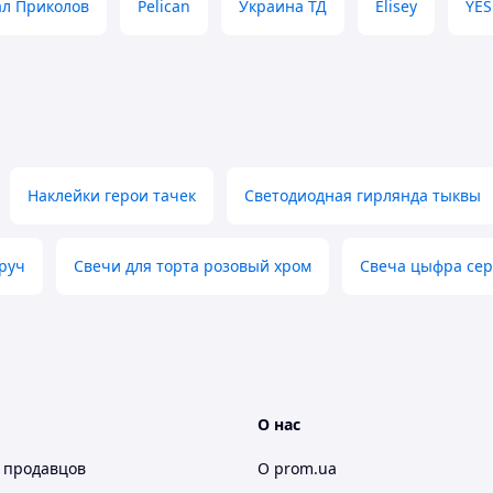
л Приколов
Pelican
Украина ТД
Elisey
YES
Наклейки герои тачек
Светодиодная гирлянда тыквы
руч
Свечи для торта розовый хром
Свеча цыфра се
О нас
 продавцов
О prom.ua