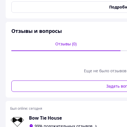
Для кого
мужские
Подробн
Комплектация
только бабочка
Материал
Габардин
Расцветка
многоцветная
Отзывы и вопросы
Страна регистрации бренда
Украина
Отзывы (0)
Страна-производитель
Украина
Тип/Форма
классическая
Бабочка праздничная фиолетовая с шампанским
Еще не было отзывов
Задать во
Был online:
сегодня
Bow Tie House
99% положительных отзывов