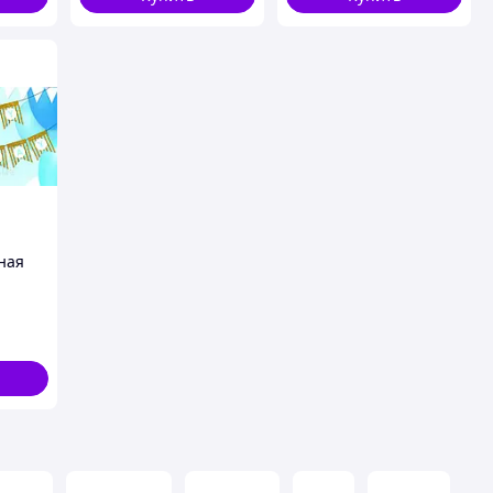
ная
"
ером