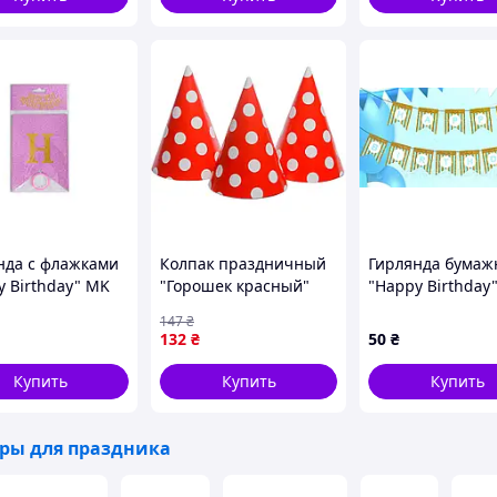
Декоративна гірлянда
нда с флажками
Колпак праздничный
Гирлянда бумаж
y Birthday" MK
"Горошек красный"
"Happy Birthday
ink) розовый
7003-0009, 15см, в
голубая с глитт
147
₴
аркет
упаковке 20 шт
132
₴
50
₴
Купить
Купить
Купить
ары для праздника