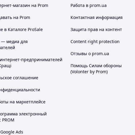
ернет-магазин
на Prom
Работа в prom.ua
авать на Prom
Контактная информация
 в Каталоге ProSale
Защита прав на контент
 — медиа для
Content right protection
ателей
Отзывы о prom.ua
 интернет-предпринимателей
Кращі
Помощь Силам обороны
(Volonter by Prom)
льское соглашение
онфиденциальности
боты на маркетплейсе
рограмма электронный
с PROM
 Google Ads