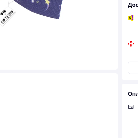
Дос
Опл