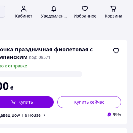
Кабинет
Уведомления
Избранное
Корзина
очка праздничная фиолетовая с
мпанским
Код: 08571
во к отправке
00
₴
Купить
Купить сейчас
99%
авец Bow Tie House