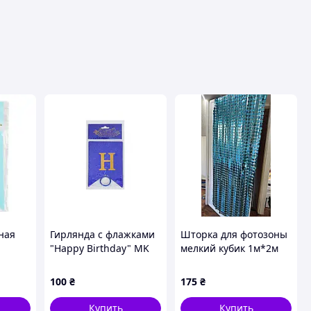
ная
Гирлянда с флажками
Шторка для фотозоны
"
"Happy Birthday" MK
мелкий кубик 1м*2м
5955(Blue) синий
синий
100
₴
175
₴
Купить
Купить