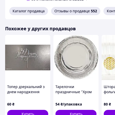
Каталог продавца
Отзывы о продавце
552
Кон
Похожее у других продавцов
Топер дзеркальний з
Тарелочки
Штора
днем народження
праздничные "Хром
фольг
срібло 1
серебро", 10 штук
100х2
золот
60
₴
54
₴/упаковка
80
₴
Купить
Купить