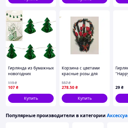
Гирлянда из бумажных
Корзина с цветами
Гирля
новогодних
красные розы для
"Happ
украшений "Елки" CG-
декора интерьера
5955(P
119
₴
557
₴
12, 5 шт
стильный аксессуар
КликМ
107
₴
278
.50
₴
29
₴
для оформления
праздников
Купить
Купить
Популярные производители
в категории
Аксессу