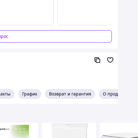
прос
ентные
такты
График
Возврат и гарантия
О продавце
инженерно-технического использования. Ее
нимать даже самые маленькие детали изображения.
ртежей, графиков, карт, других документов,