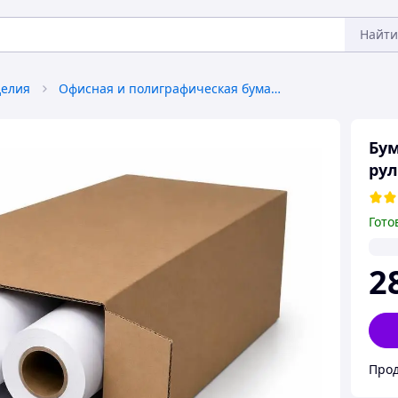
Найти
делия
Офисная и полиграфическая бумага
Бум
рул
Гото
2
Прод