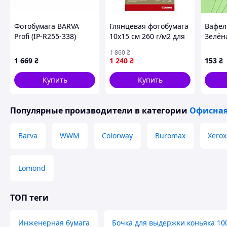
- землеустройство;
- управление имуществом и производственными мощнос
Фотобумага BARVA
Глянцевая фотобумага
Вафел
- проектирование телекоммуникационных систем.
Profi (IP-R255-338)
10x15 см 260 г/м2 для
Зелёна
White Supergloss 255г/
печати фотографий и
шт) Т
печать лекал.
1 860
₴
м 10x15 500л.
графики с высокой
1 669
₴
1 240
₴
153
₴
Есть вопросы? Хотите индивидуальную консультацию? Зв
цветопередачей
FLAME
Купить
Купить
Похожие товары по характеристикам
Популярные производители
в категории
Офисная
Barva
WWM
Colorway
Buromax
Xerox
Lomond
ТОП теги
Инженерная бумага
Бочка для выдержки коньяка 10