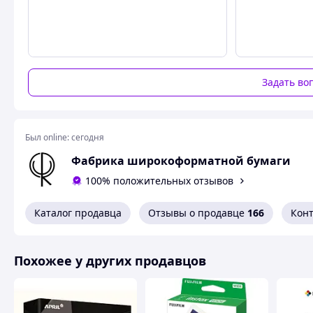
Вес рулона, кг
2.8
Завод-производитель
Arctic Paper
Бренд
RulonyComUa
Упаковка рулона
пленка и крафт-бумага
Задать во
Ширина рулона, дюймы
24
Диаметр внутренней гильзы, см
5
Тип печати
струйная
Был online:
сегодня
Тип чернил
водорастворимые/пигм
Фабрика широкоформатной бумаги
Сырье
Польша
100% положительных отзывов
Ширина рулона, мм
610
Плотность, г/кв.м.
80
Каталог продавца
Отзывы о продавце
166
Кон
Внешний диаметр рулона, мм
95 мм
Похожее у других продавцов
Матовая бумага без покрытия лучше всего подходит для 
поверхность, лишенная бликов, позволяет легко воспри
Идеально подходит для скоростной печати инженерных че