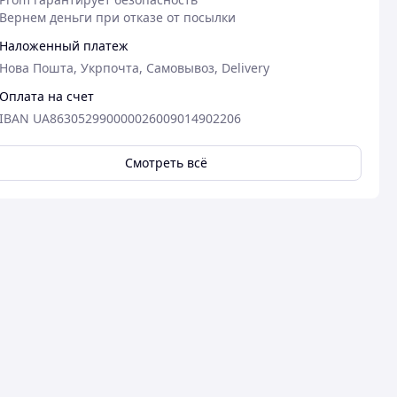
Вернем деньги при отказе от посылки
Наложенный платеж
Нова Пошта, Укрпочта, Самовывоз, Delivery
Оплата на счет
IBAN UA863052990000026009014902206
Смотреть всё
24.06.2026
14
Оксана В.
Ирина М.
Куплено на Prom.ua
Куплено на Pr
Задоволена.
Товар відпов
швидко відп
Цілком виправдовує очікування!
Вчасно відправили, швидко
приїхало. Рекомендую.
Преимущества