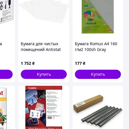
a
Бумага для чистых
Бумага Romus A4 160
помещений Antistat
г/м2 100sh Gray
 500с
607-0007, DIN A5, 72 г/
(R51123)
м², 250 шт., белая.
1 752
₴
177
₴
Купить
Купить