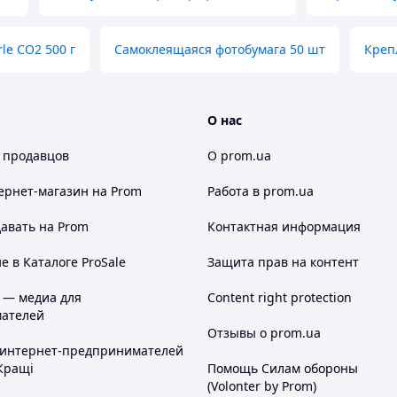
le CO2 500 г
Самоклеящаяся фотобумага 50 шт
Креп
О нас
 продавцов
О prom.ua
ернет-магазин
на Prom
Работа в prom.ua
авать на Prom
Контактная информация
 в Каталоге ProSale
Защита прав на контент
 — медиа для
Content right protection
ателей
Отзывы о prom.ua
 интернет-предпринимателей
Кращі
Помощь Силам обороны
(Volonter by Prom)