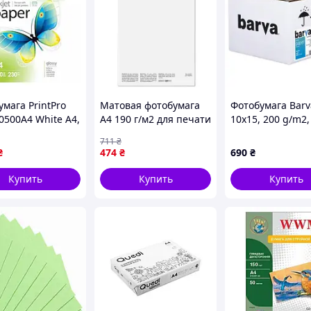
ами
Canon
,
HP
,
Epson,
Xerox.
мага PrintPro
Матовая фотобумага
Фотобумага Barv
0500A4 White А4,
A4 190 г/м2 для печати
10x15, 200 g/m2,
 глянцевый, 230
документов графиков
Everyday, Glossy
711
₴
и цветных
(IP-CE200-220)
₴
474
₴
690
₴
иллюстраций FLAME
Купить
Купить
Купить