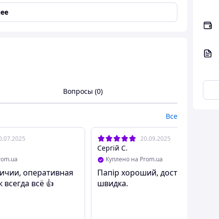
ее
обычными чернилами
Вопросы (0)
Все
0.07.2025
20.09.2025
Сергій С.
rom.ua
Куплено на Prom.ua
личии, оперативная
Папір хороший, доставка
к всегда всё 👍
швидка.