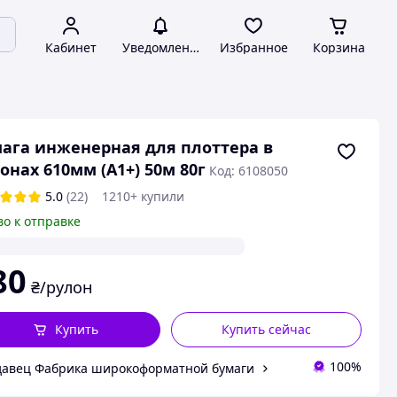
Кабинет
Уведомления
Избранное
Корзина
ага инженерная для плоттера в
онах 610мм (А1+) 50м 80г
Код: 6108050
5.0
(22)
1210+ купили
во к отправке
80
₴/рулон
Купить
Купить сейчас
100%
авец Фабрика широкоформатной бумаги