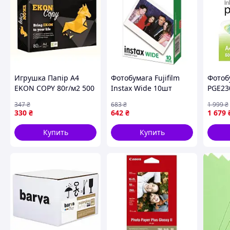
которые требуют высокой точности. Совместим с плотер
Области применения:
Машиностроение и судостроение:
- презентация проектов;
- инженерные чертежи;
Игрушка Папір А4
Фотобумага Fujifilm
Фотобу
Архитектура, строительство и проектирование:
EKON COPY 80г/м2 500
Instax Wide 10шт
PGE23
- планы застроек;
арк 00
GLOSSY (108х86мм)
500л,
347
₴
683
₴
1 999
₴
- архитектурные чертежи;
(16899910)-Гарантия!
г/м2
330
₴
642
₴
1 679
- презентации проектов;
Купить
Купить
- документы для конкурсных заявок.
Геоинформационные системы:
- картография;
- аэрофотоснимки;
- демографические исследования;
- разведка нефтяных и газовых месторождений;