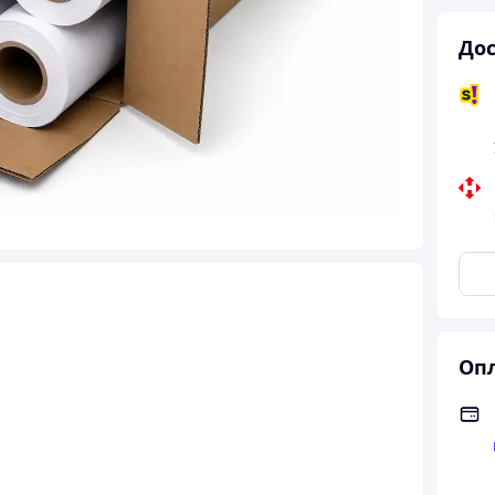
Дос
Опл