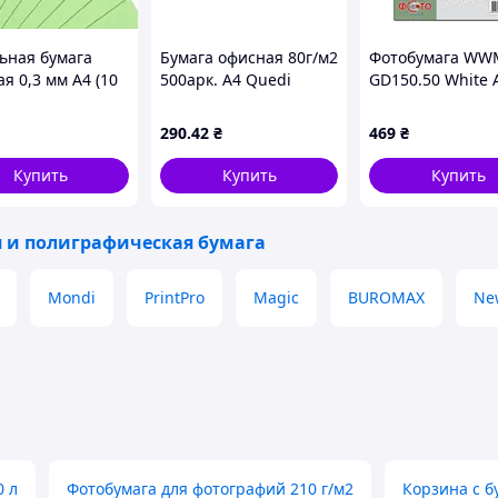
тями;
ьная бумага
Бумага офисная 80г/м2
Фотобумага WW
я 0,3 мм А4 (10
500арк. А4 Quedi
GD150.50 White 
М Cit Company
Everyday ТМ Everyday
50л, глянцевый, 
м2
290
.42
₴
469
₴
оните! 067 467 08 12 / 066 320 93 07
Купить
Купить
Купить
 и полиграфическая бумага
Mondi
PrintPro
Magic
BUROMAX
Ne
0 л
Фотобумага для фотографий 210 г/м2
Корзина с 