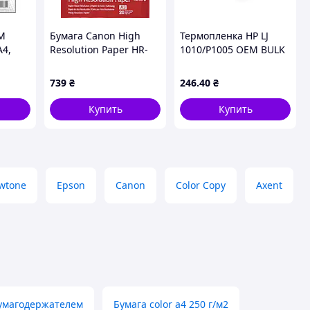
M
Бумага Canon High
Термопленка HP LJ
А4,
Resolution Paper HR-
1010/P1005 OEM BULK
150 г/
101 1033A006,
50k Welldo (RG5-1493-
фотобумага DIN A3,
WD) MDR
739
₴
246
.40
₴
плотностью 106 г/м²,
20 листов, матовая
Купить
Купить
wtone
Epson
Canon
Color Copy
Axent
бумагодержателем
Бумага color а4 250 г/м2