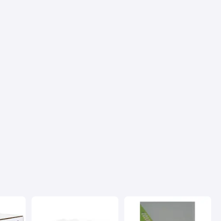
Якісний парір
Недостатки
Нема