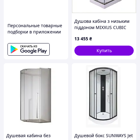
Душова кабіна з низьким
Персональные товарные
піддоном MIXXUS CUBIC
подборки в приложении
SCT01-90x90x195-TR
13 455
₴
GRAPHITE прозоре скло
4мм (MI6905, 220P238C2P
Купить
Душевая кабина без
Душевой бокс SUNWAYS Jet