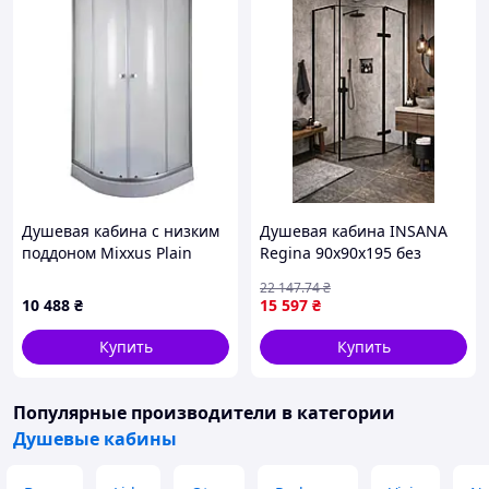
Душевая кабина с низким
Душевая кабина INSANA
поддоном Mixxus Plain
Regina 90x90x195 без
SCT02-90x90x195-FB Satin,
поддона ( А0061441 )
22 147
.74
₴
полукруглая
10 488
₴
15 597
₴
Купить
Купить
Популярные производители
в категории
Душевые кабины