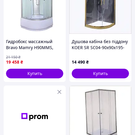
Гидробокс массажный
Душова кабіна без піддону
Bravo Mamry H90MMS,
KOER SR SC04-90x90x195-
полукруглый
TR-12 прозоре скло EASY
21 150
₴
CLEAN 5мм матове золото
19 458
₴
14 490
₴
(K, 36B563K21
Купить
Купить