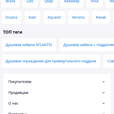
Bravo
Lidz
Qtap
Radaway
Vivia
Ne
Insana
Koer
Aquanil
Veronis
Ravak
ТОП теги
Душевая кабина ATLANTIS
Душевая кабина с поддоном
Душевое ограждение для прямоугольного поддона
Сов
Покупателям
Продавцам
О нас
Партнеры