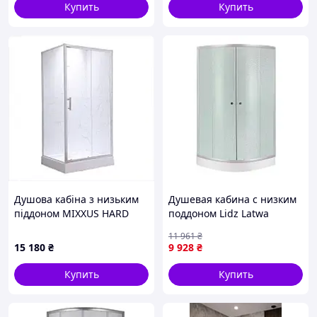
Купить
Купить
Душова кабіна з низьким
Душевая кабина с низким
піддоном MIXXUS HARD
поддоном Lidz Latwa
SCT01-100x80x198-TR
SC90x90.SAT.LOW.FR,
11 961
₴
CHROME прозоре скло 5мм
полукруглая
15 180
₴
9 928
₴
NEW (MI836, 49A8066T1
Купить
Купить