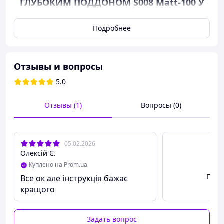
ГЛУБОКИМ ПОДДОНОМ S008 Matt-100
У
НАС НА САЙТЕ
Подробнее
Отзывы и вопросы
5.0
Отзывы (1)
Вопросы (0)
05.02.2026
Олексій Є.
Куплено на Prom.ua
Посм
Все ок але інструкція бажає
кращого
Задать вопрос