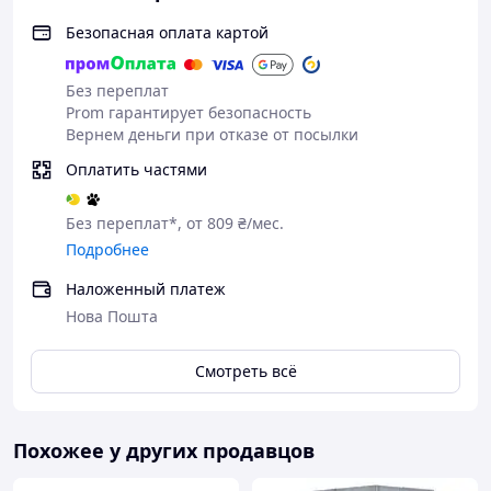
металлокаркас с регулируемыми
Безопасная оплата картой
ножками выдерживает
дополнительную нагрузку
✅ Матовое стекло — приватность и
Без переплат
эстетичный дизайн
Prom гарантирует безопасность
✅ Раздвижные двери на роликах —
Вернем деньги при отказе от посылки
плавное открывание без лишнего
Оплатить частями
пространства
✅ Полная комплектация — поддон,
Без переплат*, от 809 ₴/мес.
витраж, сифон, ручки, ролики для
Подробнее
быстрого монтажа
Характеристики:
Наложенный платеж
Нова Пошта
Размеры: 100×100×193 см Форма:
полукруглая (прямоугольная) Двери:
Смотреть всё
раздвижные на роликах (2 створки)
Стекло: матовое закаленное с
узором Профиль: сатин Поддон:
глубокий с усилением и
Похожее у других продавцов
регулируемыми ножками