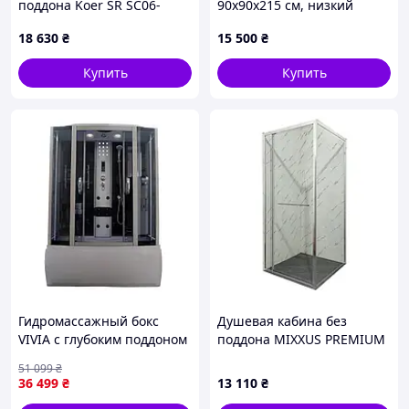
поддона Koer SR SC06-
90x90x215 см, низкий
100x100x200-TR-01,
поддон, матовое стекло
18 630
₴
15 500
₴
пятиугольная
Купить
Купить
Гидромассажный бокс
Душевая кабина без
VIVIA с глубоким поддоном
поддона MIXXUS PREMIUM
150х85 см для ванной
QUADRO SC01-90x90x195-
51 099
₴
комнаты душевой кабины
TR CHROME прозрачное
36 499
₴
13 110
₴
гидробокс
стекло 6мм (MI8290)