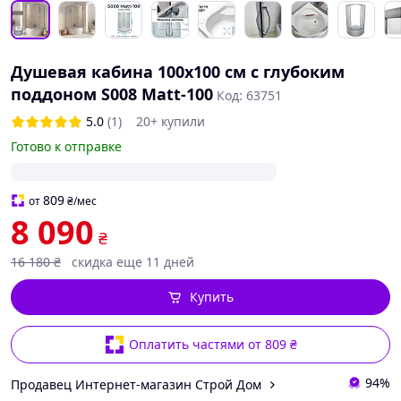
Душевая кабина 100х100 см с глубоким
поддоном S008 Matt-100
Код: 63751
5.0
(1)
20+ купили
Готово к отправке
809
от
₴
/мес
8 090
₴
16 180
₴
скидка еще 11 дней
Купить
Оплатить частями от 809 ₴
94%
Продавец Интернет-магазин Строй Дом