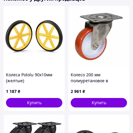
Колеса Pololu 90x10мм
Колесо 200 мм
(желтые)
полиуретановое в
поворотном матовом
1 187
₴
2 961
₴
кронштейне из
нержавеющей стали с
Купить
Купить
площадкой