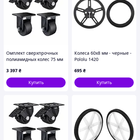
Омплект сверхпрочных
Колеса 60x8 мм - черные -
полиамидных колес 75 мм
Pololu 1420
(2,4 тонны) для складских
3 397
₴
695
₴
тележек
Купить
Купить