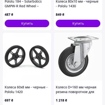
Pololu 184 – Solarbotics
Колеса 80х10 мм - черные
GMPW-R Red Wheel –
- Pololu 1430
красное ведущее колесо
487
₴
849
₴
Купить
Купить
Колеса 60x8 мм - черные -
Колесо D=160 мм черная
Pololu 1420
резина поворотное для
баков ТБО
697
₴
1 218
₴