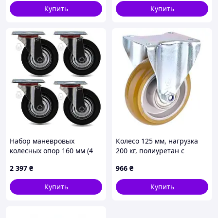
Купить
Купить
Набор маневровых
Колесо 125 мм, нагрузка
колесных опор 160 мм (4
200 кг, полиуретан с
шт., резина/металл) 600 кг
неповоротным
2 397
₴
966
₴
стандартним
кронштейном
Купить
Купить