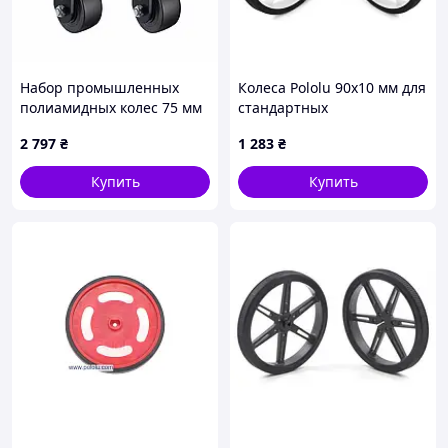
Набор промышленных
Колеса Pololu 90x10 мм для
полиамидных колес 75 мм
стандартных
(2 фиксированные + 2
сервоприводов с валом 5,8
2 797
₴
1 283
₴
поворотные с тормозом,
мм 25T (белые)
2400 кг)
Купить
Купить