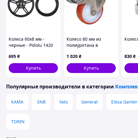
Колеса 60x8 мм -
Колесо 80 мм из
Колес
черные - Pololu 1420
полиуретана в
поворотном матовом
695
₴
1 020
₴
830
₴
кронштейне из
нержавеющей стали с
Купить
Купить
площадкой и
тормозом
Популярные производители
в категории
Комплек
KAMA
SNB
Yato
General
Elesa Ganter
TORIN