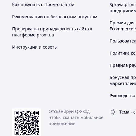
Как покупать с Пром-оплатой
Sprava.prom
предприним
Рекомендации по безопасным покупкам
Премия для
Проверка на принадлежность сайта к
Ecommerce.
платформе prom.ua
Пользовате
Инструкции и советы
Политика к
Правила ра
Бонусная п
маркетплей
Руководство
Отсканируй QR-код,
Тема
-
с
чтобы скачать мобильное
приложение