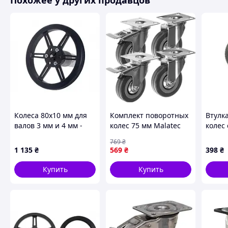
Похожее у других продавцов
Колеса 80x10 мм для
Комплект поворотных
Втулк
валов 3 мм и 4 мм -
колес 75 мм Malatec
колес
черные - Pololu 3690
22537 с тормозом для
грузо
769
₴
тележек и мебели
75516
1 135
₴
569
₴
398
₴
(комплект 4 шт.до 220
кг)
Купить
Купить