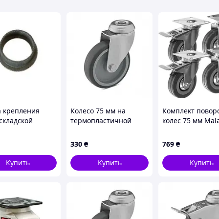
а крепления
Колесо 75 мм на
Комплект повор
 складской
термопластичной
колес 75 мм Mal
вой тележки BT
резине в поворотном
22537 с тормозо
68
нержавеющем
тележек и мебе
330
₴
769
₴
кронштейне с
(комплект 4 шт.д
отверстием
кг)
Купить
Купить
Купить