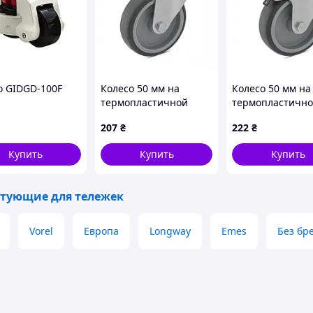
о GIDGD-100F
Колесо 50 мм на
Колесо 50 мм на
термопластичной
термопластичн
резине в поворотном
резине в повор
207
₴
222
₴
нержавеющем
нержавеющем
кронштейне с
кронштейне с
Купить
Купить
Купить
отверстием
отверстием и
тормозом
тующие для тележек
Vorel
Европа
Longway
Emes
Без бр