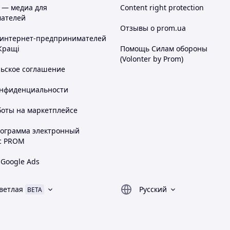
 — медиа для
Content right protection
ателей
Отзывы о prom.ua
 интернет-предпринимателей
Кращі
Помощь Силам обороны
(Volonter by Prom)
льское соглашение
онфиденциальности
боты на маркетплейсе
рограмма электронный
с PROM
 Google Ads
ветлая
Русский
BETA