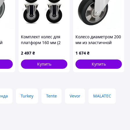
Комплект колес для
Колесо диаметром 200
ой
платформ 160 мм (2
мм из эластичной
отном
неповоротных + 2 с
резины с поворотным
2 497
₴
1 674
₴
двойным тормозом)
кронштейном средней
600 кг
прочности (500 кг)
Купить
Купить
енда
Turkey
Tente
Vevor
MALATEC