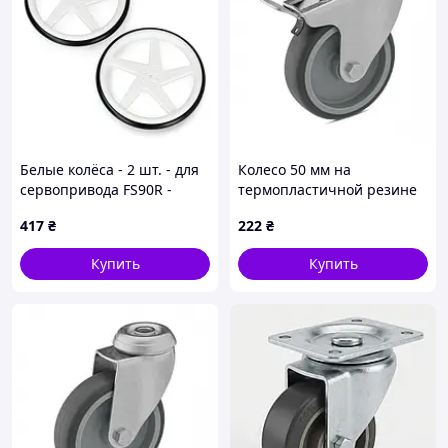
Белые колёса - 2 шт. - для
Колесо 50 мм на
сервопривода FS90R -
термопластичной резине
Kitronik 2593-SV
в поворотном
417
₴
222
₴
нержавеющем
кронштейне с отверстием
Купить
Купить
и тормозом