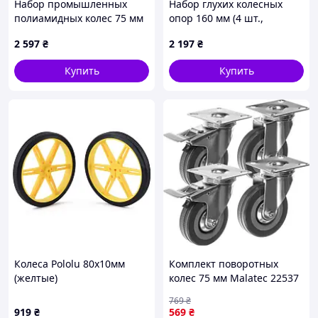
Набор промышленных
Набор глухих колесных
полиамидных колес 75 мм
опор 160 мм (4 шт.,
(4 фиксированные, 2400 кг)
неповоротные, резина/
2 597
₴
2 197
₴
металл) 600 кг
Купить
Купить
Колеса Pololu 80x10мм
Комплект поворотных
(желтые)
колес 75 мм Malatec 22537
с тормозом для тележек и
769
₴
мебели (комплект 4 шт.до
919
₴
569
₴