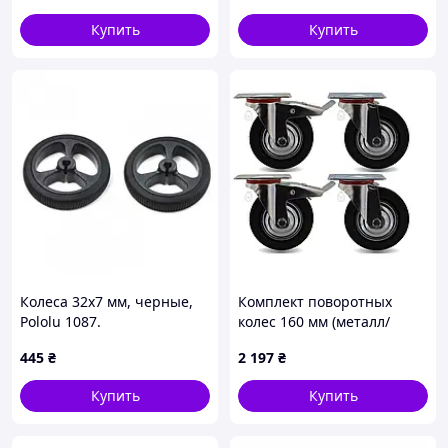
220 кг)
Купить
Купить
Колеса 32x7 мм, черные,
Комплект поворотных
Pololu 1087.
колес 160 мм (металл/
резина, 2 с тормозом + 2
445
₴
2 197
₴
без) 600 кг
Купить
Купить