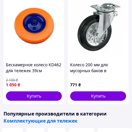
Бескамерное колесо KD462
Колесо 200 мм для
для тележек 39см
мусорных баков в
Цельнолитое
поворотном усиленном
2 100
₴
полиуретановое колесо с
кронштейне «Profi» с
1 050
₴
771
₴
нагрузкой до 80кг и
площадкой (260 кг)
диаметром оси 12мм
Купить
Купить
Популярные производители
в категории
Комплектующие для тележек