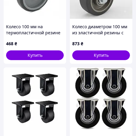
Колесо 100 мм на
Колесо диаметром 100 мм
термопластичной резине
из эластичной резины с
в поворотном
поворотным кронштейном
468
₴
873
₴
нержавеющем
средней прочности (200 кг)
кронштейне с отверстием
Купить
Купить