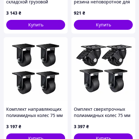
складской грузовой
резина неповоротное для
тележки OM-PIMESPO-FIAT
баков ТБО
3 143
₴
921
₴
452049008
Купить
Купить
Комплект направляющих
Омплект сверхпрочных
полиамидных колес 75 мм
полиамидных колес 75 мм
(4 шт., неповоротные, 2400
(2,4 тонны) для складских
3 197
₴
3 397
₴
кг)
тележек
Купить
Купить