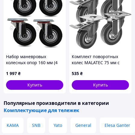
Набор маневровых
Комплект поворотных
колесных опор 160 мм (4
колес MALATEC 75 мм с
шт., поворотные без
тормозом, 4 шт,
1 997
₴
535
₴
тормоза) 600 кг
грузоподъемность 220 кг,
для тележки Vmarket
Купить
Купить
Популярные производители
в категории
Комплектующие для тележек
KAMA
SNB
Yato
General
Elesa Ganter