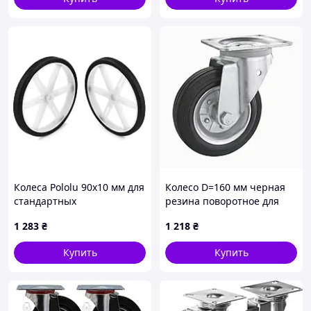
Колеса Pololu 90x10 мм для
Колесо D=160 мм черная
стандартных
резина поворотное для
сервоприводов с валом 5,8
баков ТБО
1 283
₴
1 218
₴
мм 25T (белые)
Купить
Купить