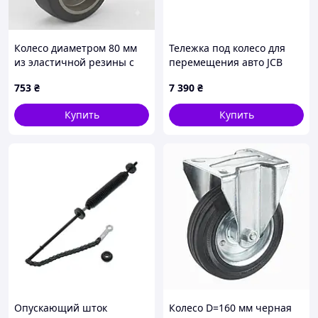
Колесо диаметром 80 мм
Тележка под колесо для
из эластичной резины с
перемещения авто JCB
поворотным кронштейном
Tools JCB-TX9012
753
₴
7 390
₴
средней прочности (180 кг)
Купить
Купить
Опускающий шток
Колесо D=160 мм черная