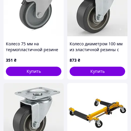
Колесо 75 мм на
Колесо диаметром 100 мм
термопластичной резине
из эластичной резины с
в поворотном
поворотным кронштейном
351
₴
873
₴
нержавеющем
средней прочности (200 кг)
кронштейне с отверстием
Купить
Купить
и тормозом