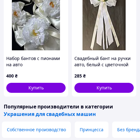
Набор бантов с пионами
Свадебный бант на ручки
на авто
авто, белый с цветочной
композицией, декор на
400
₴
285
₴
зеркала и ручки
автомобиля.Ручная
Купить
Купить
работа.
Популярные производители
в категории
Украшения для свадебных машин
Собственное производство
Принцесса
Без бренд