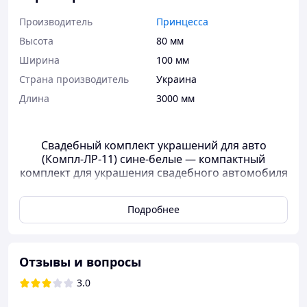
Производитель
Принцесса
Высота
80 мм
Ширина
100 мм
Страна производитель
Украина
Длина
3000 мм
Свадебный комплект украшений для авто
(Компл-ЛР-11) сине-белые ― компактный
комплект для украшения свадебного автомобиля
молодожен или прочих свадебных машин
праздничного свадебного кортежа.
Подробнее
В комплект входят ― лента фатиновая "5 роз" и
упаковка бутоньерок для свадебных ручек (4 шт.).
Отзывы и вопросы
Цвет комплекта ― сине-белый
3.0