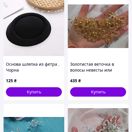
Основа шляпка из фетра .
Золотистая веточка в
Чорна
волосы невесты или
выпускницы. 100% ручная
125
₴
435
₴
работа
Купить
Купить