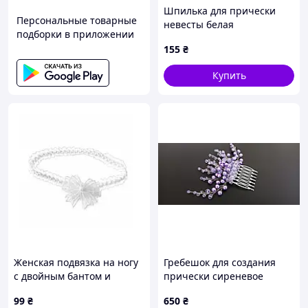
Шпилька для прически
Персональные товарные
невесты белая
подборки в приложении
155
₴
Купить
Женская подвязка на ногу
Гребешок для создания
с двойным бантом и
прически сиреневое
искусственной
мечта
99
₴
650
₴
жемчужиной, Белый