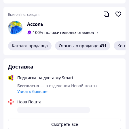
В наличии так же в продаже: фаты для
невесты, свадебные рушники,
Был online:
сегодня
бутоньерки для жениха- невесты,
букеты-дублеры, ленты для
Ассоль
свидетелей, костюмы на шампанское,
100% положительных отзывов
ползуны для конкурсов, сумочки для
невесты, украшения на авто, наборы
Каталог продавца
Отзывы о продавце
431
Конт
на венчание, пригласительные
открытки, подушечки для колец и
многое другое.
Смотреть можно на
Доставка
сайте:
https://assol-assol.prom.ua/
Подписка на доставку Smart
Бесплатно
— в отделения Новой почты
Узнать больше
Нова Пошта
Смотреть всё