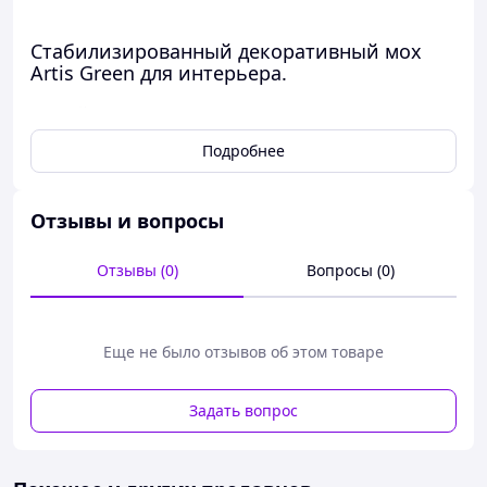
Стабилизированный декоративный мох
Artis Green для интерьера.
Живой вид на 10 лет. Без полива. Без хлопот.
Подробнее
🔍
ПОЧЕМУ ИМЕННО НАШ МОХ?
Премиум качество
– не крошится, не
Отзывы и вопросы
осыпается, плотный и упругий.
Без ухода
, сохраняет цвет, форму и
текстуру до 10 лет.
Отзывы (0)
Вопросы (0)
Эко-безопасность
– не токсичен,
безопасен для детей и животных.
Собран вручную
– никакой
Еще не было отзывов об этом товаре
автоматизации, только бережный подход.
Нам доверяют
– наш мох украшает
офисы BlaBlaCar, Leleka, 1+1.
Задать вопрос
Выдаем правила эксплуатации
,
объясняем, как крепить.