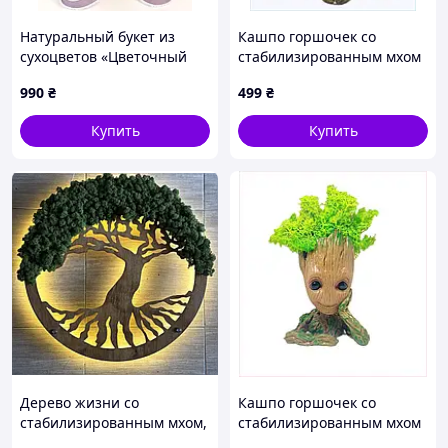
Натуральный букет из
Кашпо горшочек со
сухоцветов «Цветочный
стабилизированным мхом
оберег» 23х33 см
FMA Groot G2 14х10,5х8,5
990
₴
499
₴
см Бежевый (2417729797),
T8K839H384
Купить
Купить
Дерево жизни со
Кашпо горшочек со
стабилизированным мхом,
стабилизированным мхом
дерево жизни с мхом,
FMA Groot G1 14x10x7,5 см