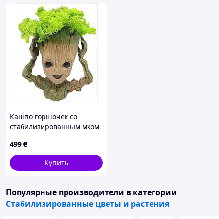
Кашпо горшочек со
стабилизированным мхом
FMA Groot G4 16x15x8 см
499
₴
Бежевый (2417748830)
8B839386TA
Купить
Популярные производители
в категории
Стабилизированные цветы и растения