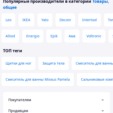
Популярные производители
в категории
Товары,
общее
Leo
IKEA
Yato
Decoin
Intertool
Ton
Alloid
Energio
Epik
Ама
Voltronic
ТОП теги
Щитки для ног
Защита тела
Смеситель для ванны
Смеситель для ванны Mixxus Pamela
Сальниковые ком
Покупателям
Продавцам