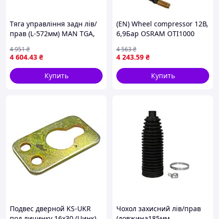
Тяга управління задн лів/
(EN) Wheel compressor 12В,
прав (L-572мм) MAN TGA,
6,9Бар OSRAM OTI1000
TGS I, TGX I 04.00-
4 951
₴
4 563
₴
REINHOCH RH53-2003
4 604
.43
₴
4 243
.59
₴
Купить
Купить
Подвес дверной KS-UKR
Чохол захисний лів/прав
под личинку 16х30 (Цинк)
(довжина185мм