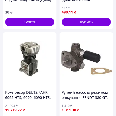
(1640) (10 шт.)
56мм/15мм, смуги) BMW 1
527
₴
(F20), 1 (F21), 2 (F22, F87), 2
30
₴
490
.11
₴
(F23), 3 (F30, F80), 3 (F31), 3
GRAN
Купить
Купить
Компресор DEUTZ FAHR
Ручний насос із режимом
6065 HTS, 6090, 6090 HTS,
очікування FENDT 380 GT,
6095 HTS, 100, 75, 85, 95,
JOHN DEERE 4055, 4250,
21 204
₴
1 410
₴
100 MK3, 105, 105 MK3, 106
4255, 4440, 4450, 4455,
19 719
.72
₴
1 311
.30
₴
MK3, 110, 4.70 MK1, 4.80
4640, 4650, 4755 ENGITECH