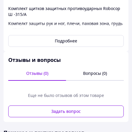
Комплект щитков защитных противоударных Robocop
Ш -315/А
Компелкт защиты рук и ног, плечи, паховая зона, грудь
- спина
Комплект защиты противоударный, противо
Подробнее
-осколочный
Комплект защиты спецкласса - разработан для
спецподразделений и охраны общественного порядка
Отзывы и вопросы
Защитные щитки спецкласса - достаточно удобный
Отзывы (0)
Вопросы (0)
при длительном ношении, не сковывает движения во
время действий.
Крепления на щитках удобны при одевании и не
расстегиваются во время движения. Комплект защиты
Еще не было отзывов об этом товаре
не усложняет движений при посадке и высадке из
машины.
Задать вопрос
Хранение и переноска комплекта защиты удобны
благодаря спец-сумке.