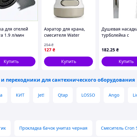
ка для отелей
Аэратор для крана,
Душевая насадк
a 1.9 л/мин
смесителя Water
турболейка с
ражная
pressure for tap JW-23
турбонаддувом 
254
₴
256
градусов
127
₴
182
.25
₴
Купить
Купить
Купить
 и переходники для сантехнического оборудования
ga
КИТ
Jet!
Qtap
LOSSO
Ango
Li
тик
Прокладка бачок унитаз черная
Смеситель Cron 