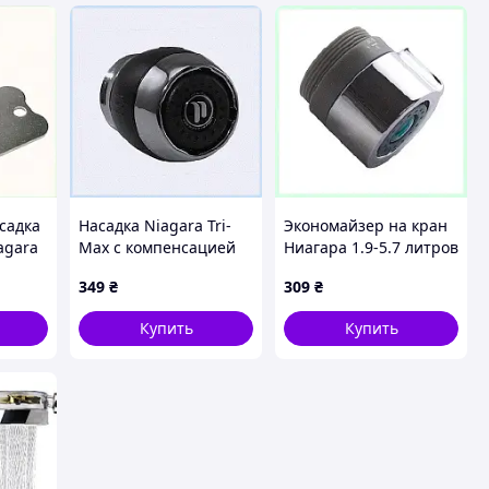
садка
Насадка Niagara Tri-
Экономайзер на кран
agara
Max с компенсацией
Ниагара 1.9-5.7 литров
256
давления H17489M77
в минуту, 38K5EX250
349
₴
309
₴
Купить
Купить