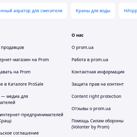
нный аэратор для смесителя
Краны для воды
Hihip
О нас
 продавцов
О prom.ua
ернет-магазин
на Prom
Работа в prom.ua
авать на Prom
Контактная информация
 в Каталоге ProSale
Защита прав на контент
 — медиа для
Content right protection
ателей
Отзывы о prom.ua
 интернет-предпринимателей
Кращі
Помощь Силам обороны
(Volonter by Prom)
льское соглашение