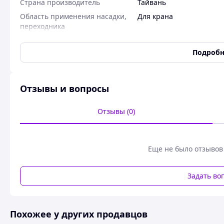
Страна производитель
Тайвань
Область применения насадки,
Для крана
переходника
Количество режимов работы
1
Подробн
Подсветка
Нет
Гарантийный срок
24 мес
Совместимость с типом
Водонагреватель
,
Котел
Отзывы и вопросы
подогрева воды
Устойчивость к жесткой воде
Высокая
Отзывы (0)
Уровень экономии
90 %
Расход воды
1 литр/мин
Тип потока
Спрей
Еще не было отзывов
Дополнительные функции
Регулировка потока
Задать во
Место использования
Универсальное
Состояние
Новое
Пользовательские характеристики
Похожее у других продавцов