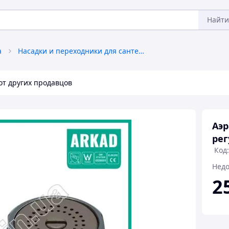
Найти
а
Насадки и переходники для сантехнического оборудования
от других продавцов
Аэр
рег
Код
Недо
2