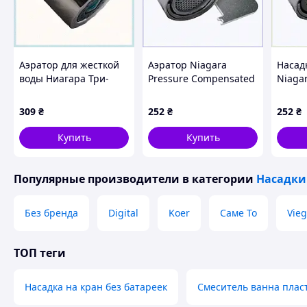
внутренняя резьба).
Похожие товары по характеристикам
Аэратор для жесткой
Аэратор Niagara
Насад
воды Ниагара Три-
Pressure Compensated
Niagar
Макс хром 38B5M250E
3.8 л/мин 22 мм
антик
N3210BFTP-PC-T,
C38P5
309
₴
252
₴
252
₴
3B8525CH7
Купить
Купить
Популярные производители
в категории
Насадки
Без бренда
Digital
Koer
Саме То
Vie
ТОП теги
Насадка на кран без батареек
Смеситель ванна плас