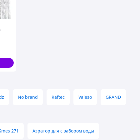
а-
360
dz
No brand
Raftec
Valeso
GRAND
Smes 271
Аэратор для с забором воды