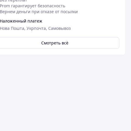
Prom гарантирует безопасность
Вернем деньги при отказе от посылки
Наложенный платеж
Нова Пошта, Укрпочта, Самовывоз
Смотреть всё
09.12.2024
16
Анастасія В.
Марія К.
Куплено на Prom.ua
Куплено на Pr
Якість ок
Розмір відпов
гарний това
Якість ок, але оплата лише на картку