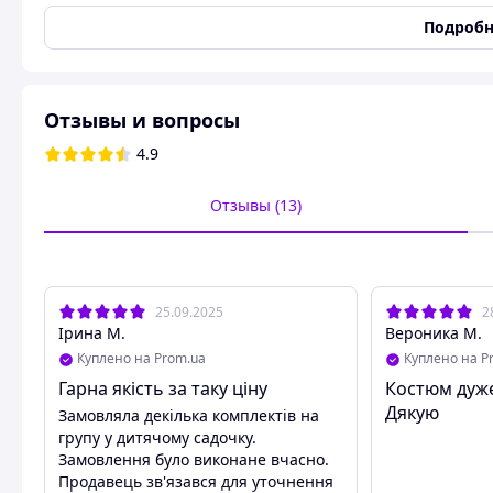
Цвет
Разные цвета
Подробн
Тип ткани
Хлопок
Состав
95% бавовни, 5% еласта
Состояние
Новое
Отзывы и вопросы
Узоры и принты
Без узоров и принтов
4.9
Вид изделия
Комплект
Возрастная группа
Детская
Отзывы (13)
Материал
Хлопок
Пользовательские характеристики
Размер детской одежды
Ціна залежить від розмір
25.09.2025
2
Стиль
Повседневный
Ірина М.
Вероника М.
Куплено на Prom.ua
Куплено на P
Костюм
Гарна якість за таку ціну
Костюм дуже 
Футболка
Так
Дякую
Замовляла декілька комплектів на
Шорты, бриджи
Так
групу у дитячому садочку.
Замовлення було виконане вчасно.
Продажа комплектов от 1 комплекта, т
Продавець зв'язався для уточнення