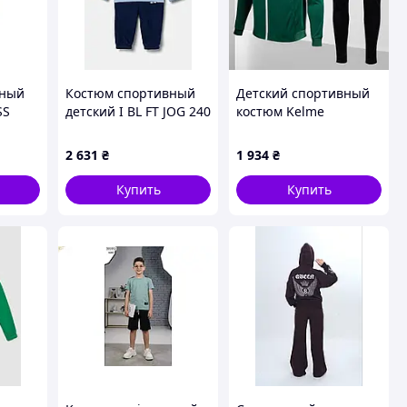
вный
Костюм спортивный
Детский спортивный
SS
детский I BL FT JOG 240
костюм Kelme
Suit
JE1395 Adidas 80
ACADEMY (зеленый/
128
Голубой JE1395
черный) 3773200-311
2 631
₴
1 934
₴
1
Купить
Купить