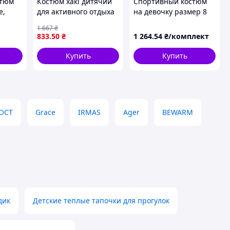
стюм
Костюм хакі дитячий
Спортивный костюм
е,
для активного отдыха
на девочку размер 8
и игр стильный
(рост 128-134) Турция
1 667
₴
комплект для
833
.50
₴
1 264
.54
₴/комплект
мальчиков и девочек
Купить
Купить
ГОСТ
Grace
IRMAS
Ager
BEWARM
дик
Детские теплые тапочки для прогулок