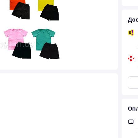
Дос
Опл