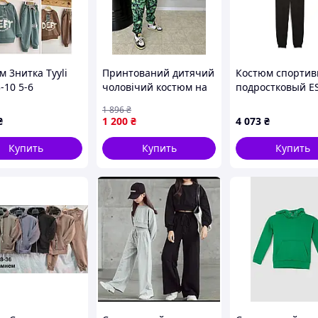
-46
51-52
54-55
58-59
61-62
33
35
38
40
 3нитка Tyyli
Принтований дитячий
Костюм спорти
-10 5-6
чоловічий костюм на
подростковый E
легкому флісі
Logo Crew Sweat 
1 896
₴
68972101 Puma 
30
31
34
36
₴
1 200
₴
4 073
₴
Черный 6897210
Купить
Купить
Купить
35
37
39
42
19
20
21
23