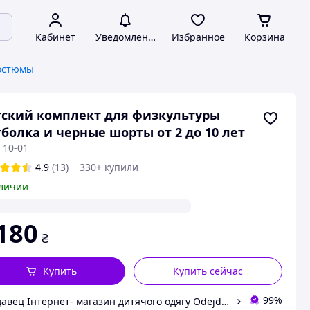
Кабинет
Уведомления
Избранное
Корзина
костюмы
ский комплект для физкультуры
болка и черные шорты от 2 до 10 лет
 10-01
4.9
(13)
330+ купили
личии
180
₴
Купить
Купить сейчас
99%
Продавец Інтернет- магазин дитячого одягу Odejdaopt.in.ua -- "ФутболкаShop"