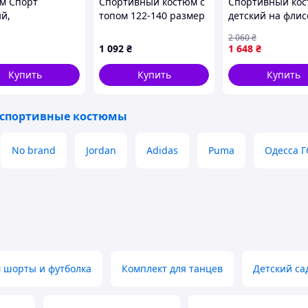
м Спорт
Спортивный костюм с
Спортивный ко
ий,
топом 122-140 размер
детский на флис
нированный (28-
черный
цвет зеленый,
2 060
₴
птом MH1012
102R1520
1 092
₴
1 648
₴
- P205856
Купить
Купить
Купить
 спортивные костюмы
No brand
Jordan
Adidas
Puma
Одесса 
 шорты и футболка
Комплект для танцев
Детский са