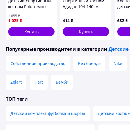
Детский спортивный
Спортивный костюм
Костю
костюм Polo темно
Адидас 104-140см
детск
синий для мальчика с
комби
1 055
₴
молнией
36) о
1 025
₴
414
₴
682
₴
black 
Купить
Купить
Популярные производители
в категории
Детские
Собственное производство
Без бренда
Nike
Zelart
Hart
Бемби
ТОП теги
Детский комплект футболка и шорты
Детский костюм