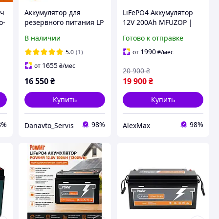
Ач
Аккумулятор для
LiFePO4 Аккумулятор
о-
резервного питания LP
12V 200Ah MFUZOP |
LiFePO4 12,8V 100Ah
2560Wh | Усиленный
В наличии
Готово к отправке
(1280Wh) (BMS
BMS 200A | До 15000
100A/50А) Smart BT
циклов | Для дома,
1990
5.0
(1)
от
₴
/мес
LogicPower
солнечных
1655
от
₴
/мес
20 900
₴
16 550
₴
19 900
₴
Купить
Купить
8%
98%
98%
Danavto_Servis
AlexMax