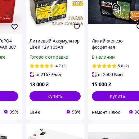
iFePO4
Литиевый Аккумулятор
Литий-железо-
24Ah 307
LiFeR 12V 105Ah
фосфатная
5,
1340W·h LiFePO4.
аккумуляторная
вке
Готово к отправке
В наличии
сурс
Тяговый аккумулятор
батарея LiFePO4 JAT
для инвертора lifepo4
12.8V 100Ah 1280Wh с
4.7
(3)
5.0
(2)
12в 100ач
BMS, 4000 глубоких
2167
2500
от
₴
/мес
от
₴
/мес
циклов
13 000
₴
15 000
₴
ь
Купить
Купить
99%
98%
9
LiFeR
Ремонт Плюс