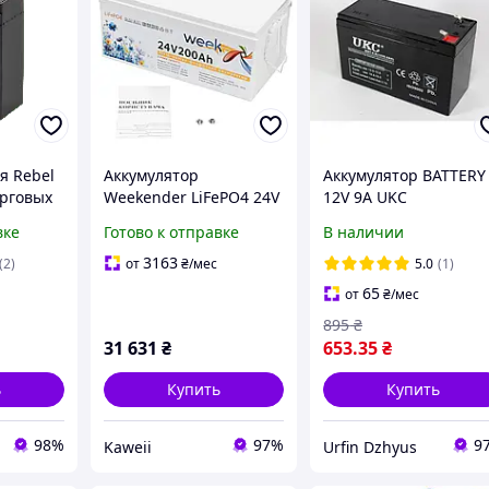
я Rebel
Аккумулятор
Аккумулятор BATTERY
орговых
Weekender LiFePO4 24V
12V 9A UKC
о
200Ah (5120Wh) со
аккумуляторная
вке
Готово к отправке
В наличии
встроенной BMS
батарея
платой и ЖК-дисплеем
3163
(2)
от
₴
/мес
5.0
(1)
Литий-феррумный
65
от
₴
/мес
аккумулятор 2026 года
895
₴
31 631
₴
653
.35
₴
ь
Купить
Купить
98%
97%
9
Kaweii
Urfin Dzhyus