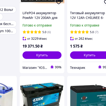
12 Вольт
LiFePO4 аккумулятор
Тяговый аккумулятор
PowMr 12V 200Ah для
12V 12Ah CHILWEE 6-
котла, ИБП и
DZF-12 (графеновый
Аккумулятор для бесперебойника
Готово к отправке
Готово к отправке
солнечных систем
свинцово-кислотный)
Аккумулятор agm 100ah
AGM 12V12Ah
5.0
(6)
5.0
(7)
3229
262
от
₴
/мес
от
₴
/мес
19 371
.50
₴
1 575
₴
Купить
Купить
99%
9
Магазин "ЮЗЕР"
Технарик