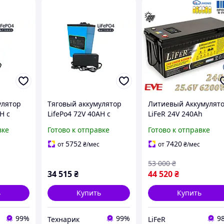
улятор
Тяговый аккумулятор
Литиевый Аккумулят
H с
LifePo4 72V 40AH с
LiFeR 24V 240Ah
ойством,
зарядным устройством,
6200W·h LiFePO4.
вке
Готово к отправке
Готово к отправке
езо-
LFP (литий-железо-
Тяговый аккумулятор
AH
фосфат) 72V40AH
для инвертора, EVE
5752
7420
от
₴
/мес
от
₴
/мес
230, BMS JK
53 000
₴
34 515
₴
44 520
₴
ь
Купить
Купить
99%
99%
9
Технарик
LiFeR