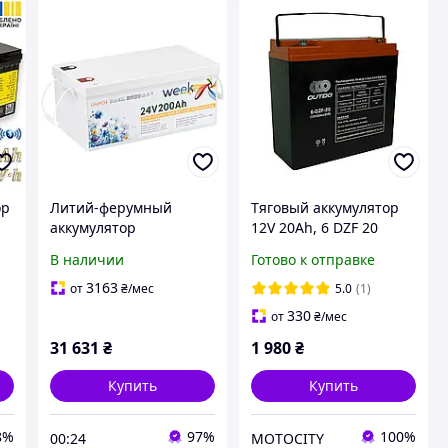
ор
Литий-ферумный
Тяговый аккумулятор
аккумулятор
12V 20Ah, 6 DZF 20
Weekender LiFePO4
В наличии
Готово к отправке
25.6V, 200Ah
3163
от
₴
/мес
5.0
(1)
330
от
₴
/мес
31 631
₴
1 980
₴
Купить
Купить
8%
97%
100%
00:24
MOTOCITY