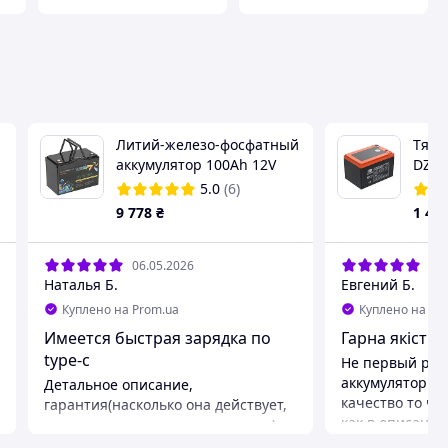
Литий-железо-фосфатный
Тяго
аккумулятор 100Ah 12V
DZF-
Weekender с дисплеем
5.0
(6)
9 778
₴
1 43
06.05.2026
29.
Наталья Б.
Евгений Б.
Куплено на Prom.ua
Куплено на Pr
Имеется быстрая зарядка по
Гарна якість 
type-c
Не первый раз
аккумуляторы 
Детальное описание,
качество то чт
гарантия(насколько она действует,
как в описани
надеюсь не придется проверять).
аккумуляторы, 
Можно использовать как огромный