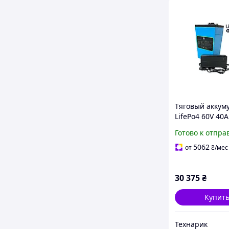
Тяговый аккум
LifePo4 60V 40A
зарядным устр
Готово к отпра
LFP (литий-жел
фосфат) 60V40
5062
от
₴
/мес
30 375
₴
Купит
Технарик