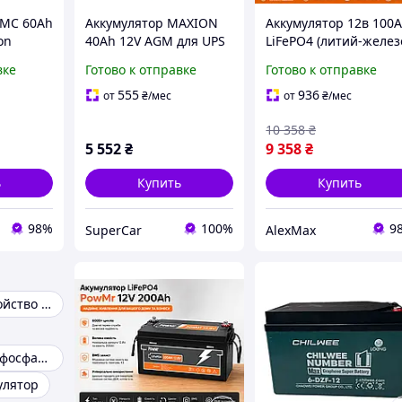
NMC 60Ah
Аккумулятор MAXION
Аккумулятор 12в 100
on
40Ah 12V AGM для UPS
LiFePO4 (литий-желез
борки
ИБП систем
фосфатный) MFUZOP
вке
Готово к отправке
Готово к отправке
безопасности и
12.8V 100Ah с BMS
резервного питания
555
936
от
₴
/мес
от
₴
/мес
10 358
₴
5 552
₴
9 358
₴
ь
Купить
Купить
98%
100%
9
SuperCar
AlexMax
Зарядное устройство батареек
Литий-железо-фосфатный аккумулятор
улятор