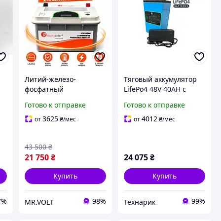
Литий-железо-
Тяговый аккумулятор
фосфатный
LifePo4 48V 40AH с
аккумулятор
зарядным устройством,
Готово к отправке
Готово к отправке
резервного питания
LFP (литий-железо-
12V 200Ah Аккумулятор
фосфат) 48V40AH
3625
4012
от
₴
/мес
от
₴
/мес
с lcd дисплеем для
инверторных и
43 500
₴
солнечных систем
21 750
₴
24 075
₴
Купить
Купить
7%
98%
99%
MR.VOLT
Технарик