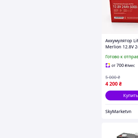
Аккумулятор L
Merlion 12.8V 
Вт*ч клеммы M
Готово к отпра
защита IP55 ре
5000 циклов
700
от
₴
/мес
5 000
₴
4 200
₴
Купит
SkyMarketvn