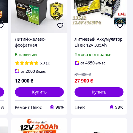
Литий-железо-
Литиевый Аккумулятор
фосфатная
LiFeR 12V 335Ah
аккумуляторная
4350W·h LiFePO4.
В наличии
Готово к отправке
батарея LiFePO4 JAT
Тяговый аккумулятор
12.8V 50Ah 640Wh с
для инвертора. EVE
4650
5.0
(2)
от
₴
/мес
BMS, 4000 глубоких
314, BMS JIKONG
2000
от
₴
/мес
31 000
₴
циклов
12 000
₴
27 900
₴
Купить
Купить
8%
98%
98%
Ремонт Плюс
LiFeR