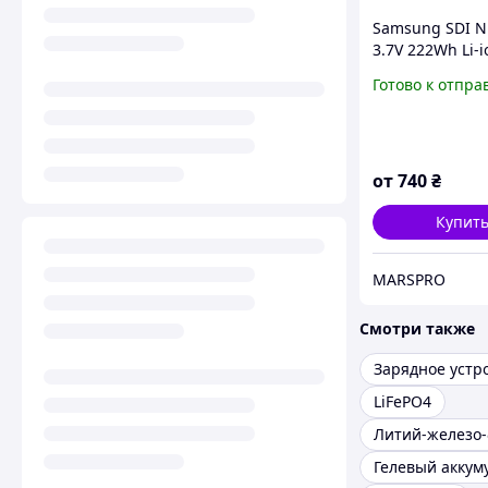
Samsung SDI 
3.7V 222Wh Li-i
модуль | Для с
Готово к отпра
аккумуляторов
от
740
₴
Купит
MARSPRO
Смотри также
LiFePO4
Гелевый аккум