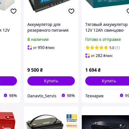
Аккумулятор для
Тяговый аккумулятор
я 12V
резервного питания
12V 12Ah свинцово-
-12 AGM
+автомобильный EXIDE
кислотный AGM LP 6-
В наличии
Готово к отправке
START-STOP AGM 82Ah
DZM-12 - под болт М5
Ев (-/+) (800EN)
950
от
₴
/мес
5.0
(1)
282
от
₴
/мес
9 500
₴
1 694
₴
ь
Купить
Купить
98%
98%
9
Danavto_Servis
Технарик