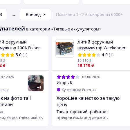
3
...
Вперед
Показано 1 - 29 товаров из 6000+
упателей
в категории «Тяговые аккумуляторы»
ий-ферумный
Литий-ферумный
мулятор 100A Fisher
аккумулятор Weekender
Po4 12v в 100Ah
LiFePo4 24v в 100Ah A с
5.0
(1)
4.0
(1)
нтия 3 года Литий-
Дисплеем Литий-железо-
52
₴
19 110
₴
езо-фосфатный 100Ач
2
₴
фосфатный 100Ач А
18 110
₴
.07.2026
02.06.2026
Игорь К.
+
4
rom.ua
Куплено на Prom.ua
к на фото та і
Хорошее качество за такую
авили
цену
а
Товар хороший .работает
идка доставка якість
прекрасно.заряд держит.
осовісність
Преимущества