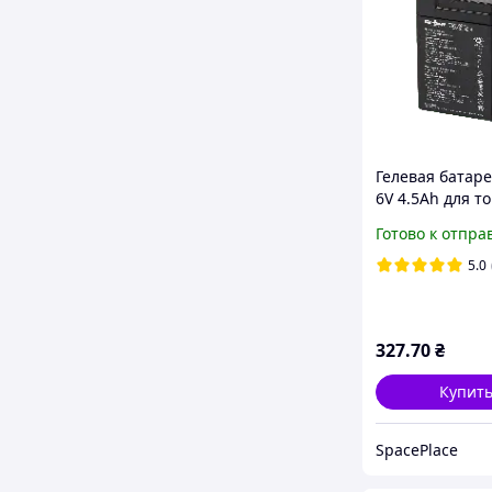
Гелевая батаре
6V 4.5Ah для т
весов и другог
Готово к отпра
оборудования
5.0
327
.70
₴
Купит
SpacePlace