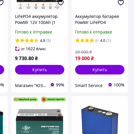
LiFePO4 аккумулятор
Аккумулятор батарея
PowMr 12V 100Ah (1
PowMr LiFePO4
КВт) для ИБП,
24V/100AH (2560W*h)
Готово к отправке
Готово к отправке
инвертора, дома и
литий-железо-
солнечных систем
фосфатный для ИБП
4.8
(5)
4.0
(1)
UPS
1622
от
₴
/мес
20 000
₴
9 730
.80
₴
19 000
₴
Купить
Купить
9%
99%
100%
Магазин "ЮЗЕР"
Smart Service