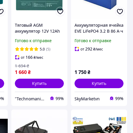
Тяговый AGM
Аккумуляторная ячейка
аккумулятор 12V 12Ah
EVE LiFePO4 3.2 В 86 А·ч
LP 6-DZM-12 под болт
для сборки батарей,
Готово к отправке
Готово к отправке
М5 АКБ для
3000 циклов
электровелосипедов
292
5.0
(5)
от
₴
/мес
лодок детских авто 12В
166
от
₴
/мес
12А
1 694
₴
1 660
₴
1 750
₴
Купить
Купить
9%
99%
99%
"Technomania" Интернет-магазин
SkyMarketvn