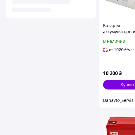
Батарея
аккумуляторна
100Ah UCG100
В наличии
Ultracell
1020
от
₴
/мес
10 200
₴
Купит
Danavto_Servis