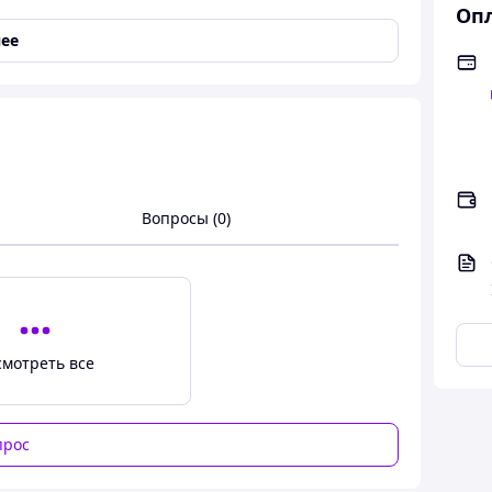
Опл
ее
, 30% эластан
Вопросы (0)
смотреть все
 Стрейч
прос