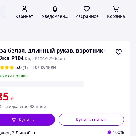
Кабинет
Уведомления
Избранное
Корзина
за белая, длинный рукав, воротник-
йка Р104
Код: Р104/5250/4др
5.0
(1)
10+ купили
во к отправке
85
₴
₴
скидка еще 38 дней
Купить
Купить сейчас
100%
авец 2 Льва ®