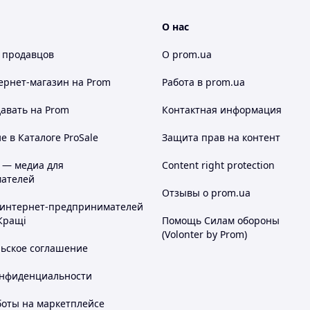
О нас
 продавцов
О prom.ua
ернет-магазин
на Prom
Работа в prom.ua
авать на Prom
Контактная информация
 в Каталоге ProSale
Защита прав на контент
 — медиа для
Content right protection
ателей
Отзывы о prom.ua
 интернет-предпринимателей
Кращі
Помощь Силам обороны
(Volonter by Prom)
льское соглашение
онфиденциальности
боты на маркетплейсе