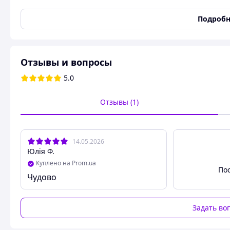
Вид изделия
Блузка
Подробн
Международный размер
S
Цвет
Белый
Сезон
Всесезонный
Отзывы и вопросы
Тип ткани
Cтрейч коттон
5.0
Состав
35% вискоза, 35% хлопок
Силуэт
Приталенный
Отзывы (1)
Фасон выреза горловины
Рубашечный воротник
Тип рубашечного воротника
Воротник-стойка
Фасон рукава
Рубашечный
14.05.2026
Юлія Ф.
Стиль
Деловой
Куплено на Prom.ua
Узоры и принты
Без узоров и принтов
По
Чудово
Отделка и украшения
Рюши
Свойства ткани
Эластичность высокая /
Задать во
Застежка
Пуговицы
,
На планке
Состояние
Новое