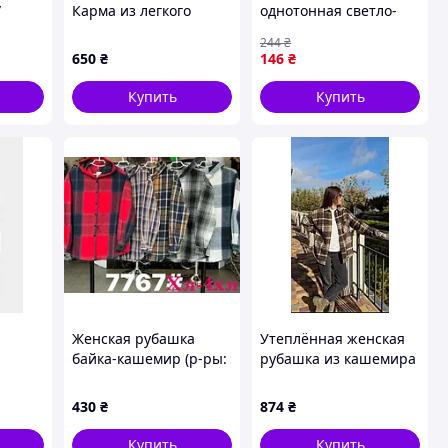
/
Карма из легкого
однотонная светло-
хлопка, A65PK06639
розового цвета
244
₴
217268S
650
₴
146
₴
Купить
Купить
Женская рубашка
Утеплённая женская
байка-кашемир (р-ры:
рубашка из кашемира
та
46-52) 7767-1 весна-
SF 0210
осень. пр-во Китай.
430
₴
874
₴
Купить
Купить