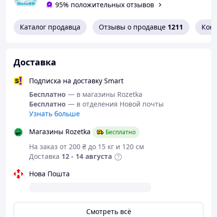
95% положительных отзывов
HONDA CB 1300 R (2002)
HONDA CB 1300 S / SA (2005-2009)
Каталог продавца
Отзывы о продавце
1211
Кон
HONDA CB 1300 SF (2001-2002)
HONDA CB 1300 SF / ABS (2003-2007)
Доставка
HONDA CB 1300 SF / ABS (2008-2009)
Подписка на доставку Smart
HONDA CB 1300 / S (2010-2013)
Бесплатно
— в магазины Rozetka
HONDA CB 1300 X4 (1997-2000)
Бесплатно
— в отделения Новой почты
Узнать больше
HONDA CBF 600 (2004-2007)
HONDA CBF 600 (2008-2011)
Магазины Rozetka
Бесплатно
HONDA CBF 600 S (2004-2007)
На заказ от 200 ₴ до 15 кг и 120 см
Доставка
12 - 14 августа
HONDA CBF 600 S (2008-2012)
Нова Пошта
HONDA CBF 1000 (2006-2015)
HONDA CBF 1000 ABS (2006-2015)
HONDA CBR 500 R (2013-2016)
Смотреть всё