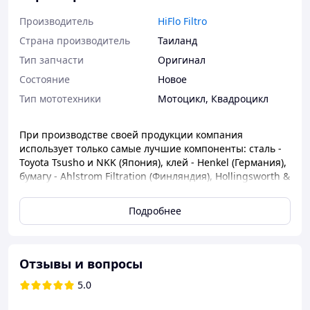
Производитель
HiFlo Filtro
Страна производитель
Таиланд
Тип запчасти
Оригинал
Состояние
Новое
Тип мототехники
Мотоцикл
,
Квадроцикл
При производстве своей продукции компания
использует только самые лучшие компоненты: сталь -
Toyota Tsusho и NKK (Япония), клей - Henkel (Германия),
бумагу - Ahlstrom Filtration (Финляндия), Hollingsworth &
Vose (США) и Awa Paper (Япония).
Подробнее
- Поставщик на конвейер. В производстве учитывается
все требования производителей.
- Лучшее сочетание цены и качества.
Отзывы и вопросы
- Произведен с использованием самых лучших
материалов.
5.0
- Наиболее широкий ассортимент для всех мотоциклов
и квадроциклов.