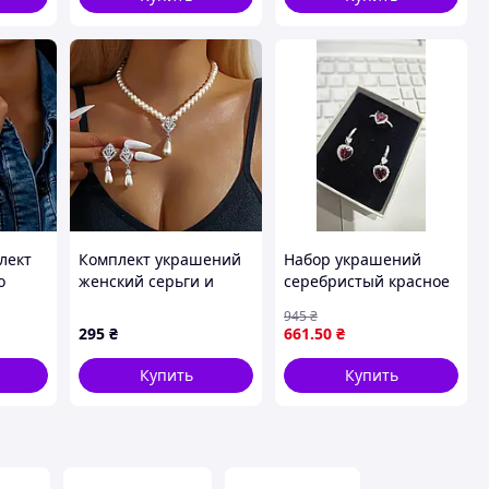
лект
Комплект украшений
Набор украшений
о
женский серьги и
серебристый красное
ожерелье с жемчугом
сердце с цирконами
945
₴
код 2410 5141907
18 розмера
295
₴
661
.50
₴
Купить
Купить