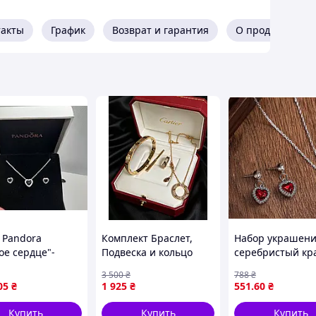
ные), пригласительные и прочие мелочи
такты
График
Возврат и гарантия
О продавце
 Pandora
Комплект Браслет,
Набор украшен
ое сердце"-
Подвеска и кольцо
серебристый кр
ок, который
18,20,21 р Stainless
сердце с цирко
3 500
₴
788
₴
ниться навсегда
Steel, медицинское
05
₴
1 925
₴
551
.60
₴
золото
Купить
Купить
Купить