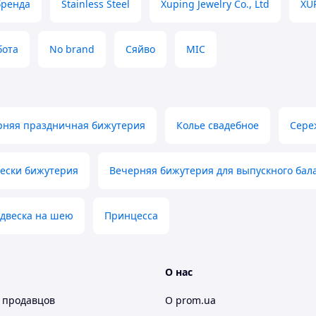
бренда
Stainless Steel
Xuping Jewelry Co., Ltd
XU
бота
No brand
Сяйво
MIC
рняя праздничная бижутерия
Колье свадебное
Сере
вески бижутерия
Вечерняя бижутерия для выпускного бал
одвеска на шею
Принцесса
О нас
 продавцов
О prom.ua