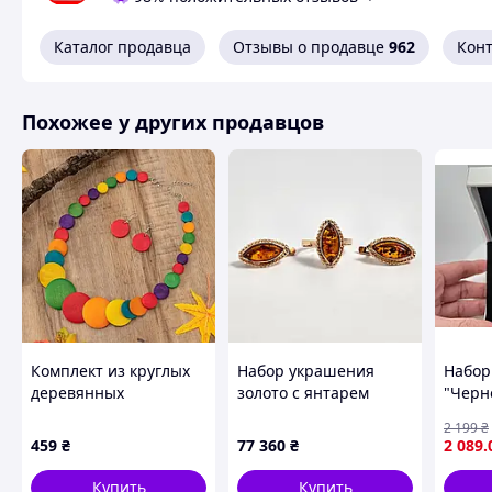
бокалы и свечи (семейный очаг, родительские и венчаль
Каталог продавца
Отзывы о продавце
962
Кон
ДОБРО ПОЖАЛОВАТЬ ЗА ПОКУПКОЙ !!!
Похожее у других продавцов
Похожие товары по характеристикам
Комплект из круглых
Набор украшения
Набор
деревянных
золото с янтарем
"Черн
разноцветных бусин
кольцо и серьги.
подар
2 199
₴
Колье и серьги
запом
459
₴
77 360
₴
2 089
.
Podarkus BK888
Купить
Купить