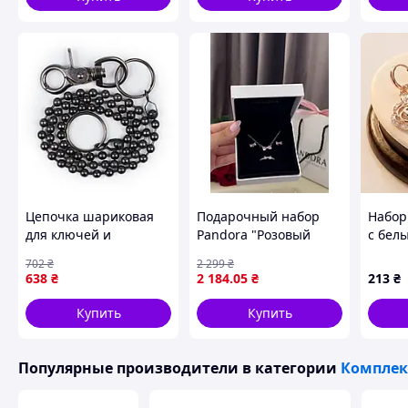
Цепочка шариковая
Подарочный набор
Набор
для ключей и
Pandora "Розовый
с бел
документов с
бант" / На Подарок
покры
702
₴
2 299
₴
карабином 4.5 mm
Xupin
638
₴
2 184
.05
₴
213
₴
Steel (NN-013-63-4.5
mm) NN-0-TD
Купить
Купить
Популярные производители
в категории
Комплек