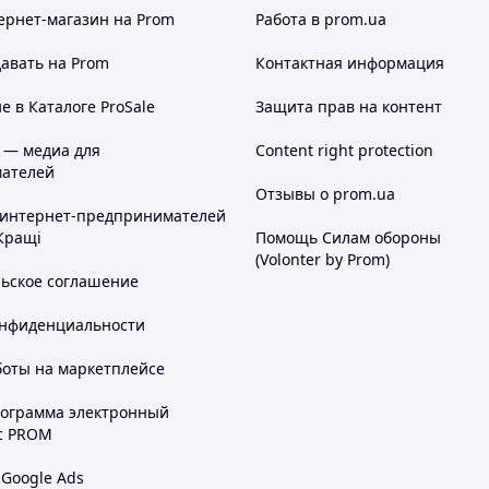
ернет-магазин
на Prom
Работа в prom.ua
авать на Prom
Контактная информация
 в Каталоге ProSale
Защита прав на контент
 — медиа для
Content right protection
ателей
Отзывы о prom.ua
 интернет-предпринимателей
Кращі
Помощь Силам обороны
(Volonter by Prom)
льское соглашение
онфиденциальности
боты на маркетплейсе
рограмма электронный
с PROM
 Google Ads