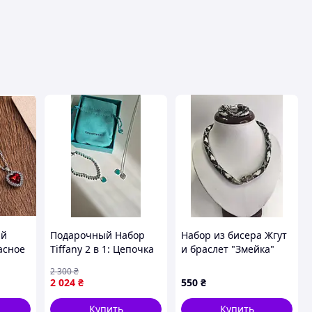
ий
Подарочный Набор
Набор из бисера Жгут
асное
Tiffany 2 в 1: Цепочка
и браслет "Змейка"
нами
+ Браслет
бело-черная
2 300
₴
2 024
₴
550
₴
Купить
Купить