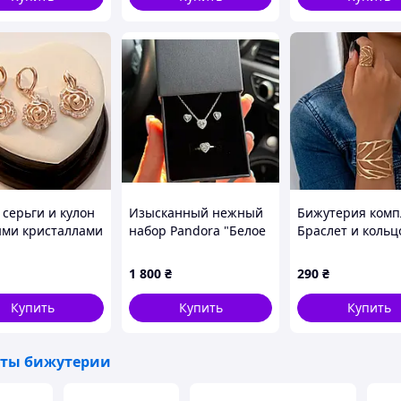
 серьги и кулон
Изысканный нежный
Бижутерия комп
ыми кристаллами
набор Pandora "Белое
Браслет и кольц
тие золотом 18к.
Сердце" 3 в 1 - На
g.
Подарок Пандора
1 800
₴
290
₴
Комплект украшений
Купить
Купить
Купить
ты бижутерии