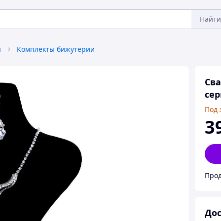
Найти
я
Комплекты бижутерии
Сва
сер
Под 
3
Прод
Дос