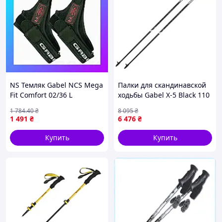
NS Темляк Gabel NCS Mega
Палки для скандинавской
Fit Comfort 02/36 L
ходьбы Gabel X-5 Black 110
(7902023620013) Nes22/Q
(7009351131100) buzyna
1 784
.40
₴
8 095
₴
1 491
₴
6 476
₴
Купить
Купить