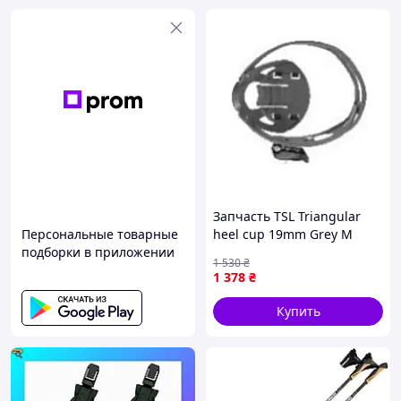
для поддержания физической формы;
для всех, кто хочет сделать ходьбу более
эффективной, комфортной и полезной для
здоровья.
Запчасть TSL Triangular
Персональные товарные
heel cup 19mm Grey M
подборки в приложении
Right {SFSE-piho}
1 530
₴
1 378
₴
Купить