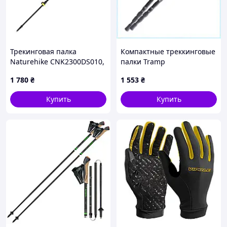
Трекинговая палка
Компактные треккинговые
Naturehike CNK2300DS010,
палки Tramp
100 см, желтая 4925516
алюминиевый сплав,
1 780
₴
1 553
₴
T9507T00
Купить
Купить