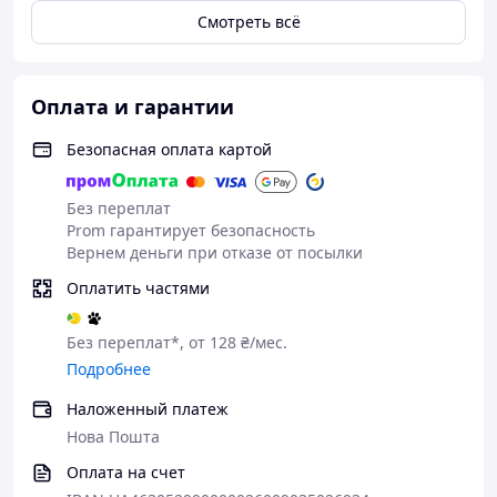
Смотреть всё
Ключевые преимущества и особенности
Подходят для скандинавской ходьбы и
оздоровительных тренировок.
Оплата и гарантии
Помогают активнее задействовать мышцы
Безопасная оплата картой
всего тела.
Способствуют снижению нагрузки на суставы.
Без переплат
Подходят пользователям разного возраста и
Prom гарантирует безопасность
уровня подготовки.
Вернем деньги при отказе от посылки
Прочный авиационный алюминий
Alu 7075
.
Оплатить частями
Жесткая двухсекционная конструкция.
Телескопическая регулировка длины
84–135 см
.
Без переплат*, от 128 ₴/мес.
Подробнее
Надежные внешние эксцентриковые
фиксаторы.
Наложенный платеж
Рукоятки из натуральной пробки.
Нова Пошта
Быстросъемный регулируемый
Оплата на счет
темляк-«перчатка».