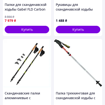
Палки для скандинавской
Рукавицы для
ходьбы Gabel FLD Carbon
скандинавской ходьбы
110 (7009400801100)
Vipole Microfibra TG L (R20
8 866
₴
70)
7 979
₴
1 488
₴
Купить
Купить
Скандинавские палки
Палка треккинговая для
алюминиевые с
скандинавской ходьбы с
пробковыми рукоятками
металлическим тросом