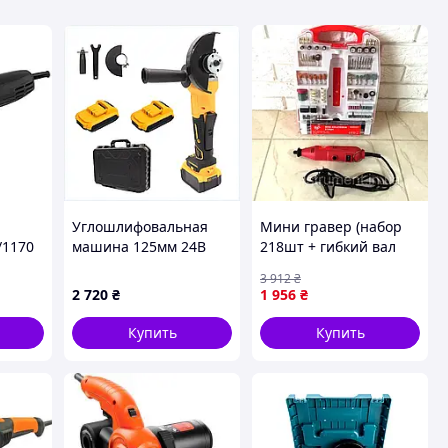
Углошлифовальная
Мини гравер (набор
/1170
машина 125мм 24В
218шт + гибкий вал
под два аккумулятора,
1.5м), Бормашина по
3 912
₴
42P32H204
металлу,
2 720
₴
1 956
₴
Шлифовальная
машина пряма Готово
Купить
Купить
к отправке