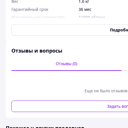
Вес
1.6 кг
Гарантийный срок
36 мес
Максимальное количество
11000 об/мин
оборотов
Подробн
Максимальный диаметр диска
125 мм
Питание
Сеть 220В
Потребляемая мощность
650 Вт
Отзывы и вопросы
Состояние
Новое
Тип шлифмашины
угловая (болгарка)
Отзывы (0)
Дополнительные функции
Блокировка шпинделя
Да
Подключение пылесборника /
Нет
Еще не было отзывов
пылесоса
Задать во
Комплектация
Дополнительная рукоятка
Да
Тип упаковки
Бумажная коробка