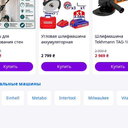
 для
Угловая шлифмашина
Шлифмашина
вания стен
аккумуляторная
Tekhmann TAG-1
R, шлифмашина
EMTOP, диск 76 мм (3"),
(850205)
₴
2 999
₴
ен и потолка
20 В (ELAG207625)
₴
2 799
₴
2 969
₴
т,
вальная
Купить
Купить
Купить
а для
евки 1700 об/
альные машины
Einhell
Metabo
Intertool
Milwaukee
Vit