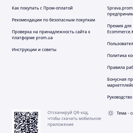
Как покупать с Пром-оплатой
Sprava.prom
предприним
Рекомендации по безопасным покупкам
Премия для
Проверка на принадлежность сайта к
Ecommerce.
платформе prom.ua
Пользовате
Инструкции и советы
Политика к
Правила ра
Бонусная п
маркетплей
Руководство
Отсканируй QR-код,
Тема
-
с
чтобы скачать мобильное
приложение