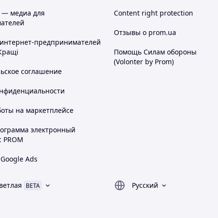
 — медиа для
Content right protection
ателей
Отзывы о prom.ua
 интернет-предпринимателей
Кращі
Помощь Силам обороны
(Volonter by Prom)
льское соглашение
онфиденциальности
боты на маркетплейсе
рограмма электронный
с PROM
 Google Ads
ветлая
Русский
BETA