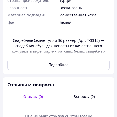
Страна производитель
Турция
Сезонность
Весна/осень
Материал подкладки
Искусственная кожа
Цвет
Белый
Свадебные белые туфли 36 размер (Арт. Т-3315) ―
свадебная обувь для невесты из качественного
кож_зама в виде гладких матовых белых свадебных
туфлей с текстурой под "натуральную кожу" со средним
устойчивым ("английский") каблуком (5 см), комфортная
Подробнее
посадка на ногу ― делают Ваши ножки невесты ―
изысканными и незабываемыми !!!
ЧТОБЫ ПРАВИЛЬНО ПОДОБРАТЬ НУЖНЫЙ РАЗМЕР
Отзывы и вопросы
ОБУВИ, ПРОСЬБА - ПРИ ЗАКАЗЕ ПО МИМО РАЗМЕРА
(ТАК ЖЕ УКАЗЫВАТЬ НУЖНУЮ ДЛИНУ СТЕЛЬКИ, ЧТОБЫ
Отзывы (0)
Вопросы (0)
МЕНЕДЖЕР МОГ СВЕРИТСЯ В ОТСУТСТВИИ ЭФФЕКТА
"МАЛОМЕРНОСТИ" В ТОЙ ИЛИ ИНОЙ ПАРЕ ОБУВИ)
* Цвет ― белый
Еще не было отзывов об этом товаре