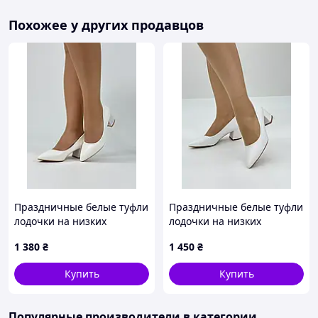
Похожее у других продавцов
Праздничные белые туфли
Праздничные белые туфли
лодочки на низких
лодочки на низких
каблуках размер 34 35 36
каблуках размер 41 42 43
1 380
₴
1 450
₴
37 38 39
Купить
Купить
Популярные производители
в категории