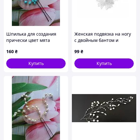
Шпилька для создания
Женская подвязка на ногу
прически цвет мята
с двойным бантом и
искусственной
160
₴
99
₴
жемчужиной, Белый
Купить
Купить