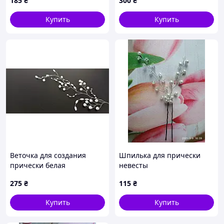
185
₴
300
₴
Купить
Купить
Веточка для создания
Шпилька для прически
прически белая
невесты
275
₴
115
₴
Купить
Купить