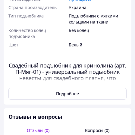
Страна производитель
Украина
Тип подъюбника
Подъюбники с мягкими
кольцами на ткани
Количество колец
Без колец
подъюбника
Цвет
Белый
Свадебный подъюбник для кринолина (арт.
П-Мяг-01) - универсальный подьюбник
невесты для свадебного платья, что
одевается на кринолин (кольца/круги) для
смягчения силуета ткани (чтобы не
Подробнее
просвещались круги кринолина), а также -
для непышных платьев типа русалочка,
годе для расширения и создания
пышности нижней юбки без
Отзывы и вопросы
использования кольцевого кринолина
Отзывы (0)
Вопросы (0)
Цвет - белый, размер - универсальный (верх - на