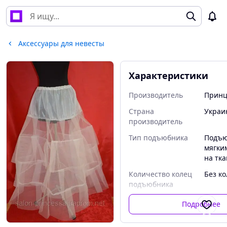
Аксессуары для невесты
Характеристики
Производитель
Принц
Страна
Украи
производитель
Тип подъюбника
Подъю
мягки
на тк
Количество колец
Без ко
подъюбника
Цвет
Белый
Подробнее