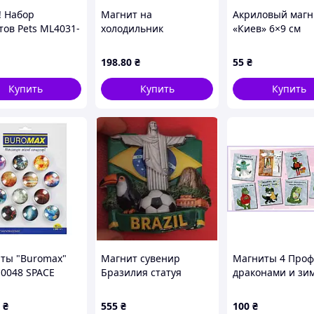
! Набор
Магнит на
Акриловый магн
тов Рets ML4031-
холодильник
«Киев» 6×9 см
 6 зверюшек - По
«Солнышко на
й цене!
четырехлистном
198
.80
₴
55
₴
клевере»
Купить
Купить
Купить
ты "Buromax"
Магнит сувенир
Магниты 4 Проф
0048 SPACE
Бразилия статуя
драконами и зи
янные
Иисуса Христа
сюжетами 8 шт
30мм
керамика
TH868C4112
₴
555
₴
100
₴