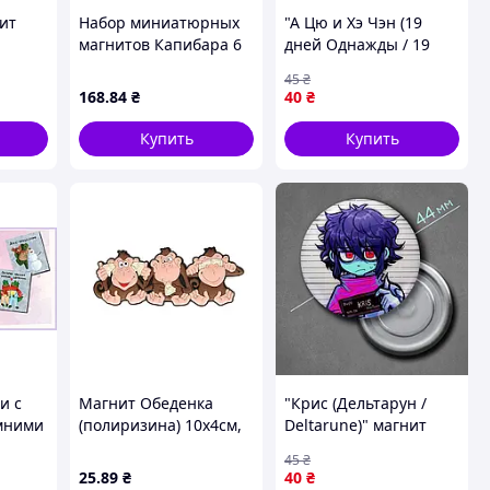
ит
Набор миниатюрных
"А Цю и Хэ Чэн (19
магнитов Капибара 6
дней Однажды / 19
шт
Tian Yidan)" магнит
45
₴
круглый Ø44 мм
168
.84
₴
40
₴
Купить
Купить
и с
Магнит Обеденка
"Крис (Дельтарун /
мними
(полиризина) 10х4см,
Deltarune)" магнит
арт.SG21-M33 ТМ
круглый Ø44 мм
45
₴
BONADI
25
.89
₴
40
₴