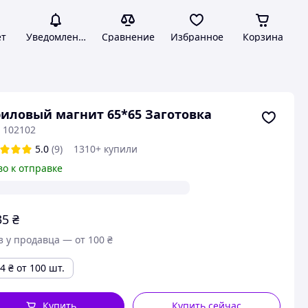
ет
Уведомления
Сравнение
Избранное
Корзина
иловый магнит 65*65 Заготовка
 102102
5.0
(9)
1310+ купили
во к отправке
35
₴
з у продавца — от 100 ₴
24
₴
от 100 шт.
Купить
Купить сейчас