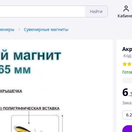
Найти
Кабин
увениры
Сувенирные магниты
Акр
Код:
Гото
6
.
Зака
6.