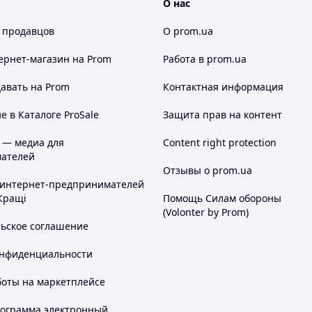
О нас
 продавцов
О prom.ua
ернет-магазин
на Prom
Работа в prom.ua
авать на Prom
Контактная информация
 в Каталоге ProSale
Защита прав на контент
 — медиа для
Content right protection
ателей
Отзывы о prom.ua
 интернет-предпринимателей
Кращі
Помощь Силам обороны
(Volonter by Prom)
льское соглашение
онфиденциальности
боты на маркетплейсе
рограмма электронный