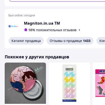
чему всегда остается на виду.Быстро изготавливается, д
Похожие товары по характеристикам
Был online:
сегодня
Magniton.in.ua ТМ
98% положительных отзывов
Каталог продавца
Отзывы о продавце
1433
Ко
Похожее у других продавцов