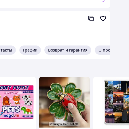
олговечный и солидный.
нтакты
График
Возврат и гарантия
О продавце