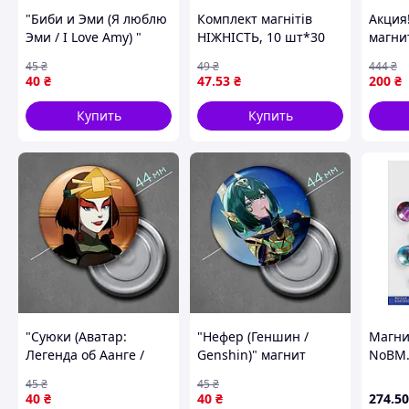
"Биби и Эми (Я люблю
Комплект магнітів
Акция
Эми / I Love Amy) "
НІЖНІСТЬ, 10 шт*30
магни
магнит круглый Ø44
мм BM.0037 dmx
34 EN
45
₴
49
₴
444
₴
мм
лучше
40
₴
47
.53
₴
200
₴
Купить
Купить
"Суюки (Аватар:
"Нефер (Геншин /
Магни
Легенда об Аанге /
Genshin)" магнит
NoBM.
Avatar: The Legend of
круглый Ø44 мм
стекл
45
₴
45
₴
Aang)" магнит круглый
12штх
40
₴
40
₴
274
.50