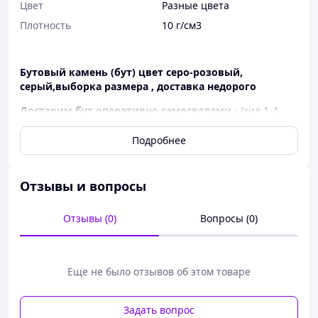
Цвет
Разные цвета
Плотность
10 г/см3
Бутовый камень (бут) цвет серо-розовый,
серый,выборка размера , доставка недорого
Доставим бут оперативно самосвалами -
(зил 1-4
м3), (камаз 8 м3), татра маз или дафф Евро камаз Ман ―
(12-16-18 м3) бутовый камень 100 мм-500 мм (общий
Подробнее
размер бута). Фракция 100 -500 мм — 900
грн м3.
У нас можно заказать
камень и выбрать ручным
Отзывы и вопросы
методом фракцию и размер камня подходящий
клиенту
― 150 -250 мм (мелкий бут), 200-350 мм
Отзывы (0)
Вопросы (0)
(средний бут) и 350 -500 мм (крупный камень) — 900
грн м3. Доставка в течении 3-4 часов, зависит от
калибровки бутового камня — автосамосвалы Камаз,
Зил, Евро камаз.
Еще не было отзывов об этом товаре
Возможна доставка камня бут напрямую с карьера на
ваш объект по спец цене от 16 м3., фракция 100-450
Задать вопрос
мм.