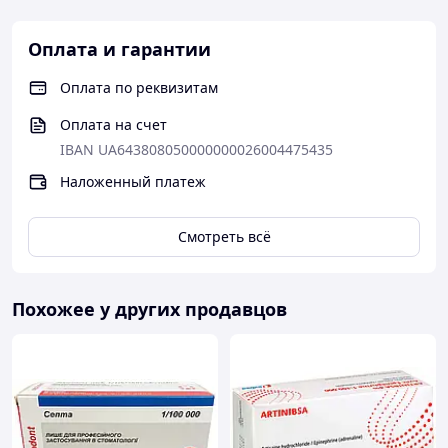
(например: сварщиков и операторов
рентгентелевизионных комплексов).
Оплата и гарантии
ОПИСАНИЕ
Оплата по реквизитам
Генератор SITE X C1802S состоит из блока излучения и
Оплата на счет
стандартного блока управления SCU 286 . Блоки
IBAN UA643808050000000026004475435
соединены кабелем. Блок управление осуществляет
силовое питание, настройку и управление процессом
Наложенный платеж
разогрева (тренировки) рентгеновской трубки и
проводит контроль рабочих параметров излучения
при рабочей экспозиции. Также блок управления
Смотреть всё
обеспечивает сохранение параметров режима
экспозиций и коммутацию с периферийными
устройствами. Излучающий блок непосредственно
Похожее у других продавцов
генерирует панорамный поток рентгеновского
излучения. В генераторах рентгеновского излучения
для промышленного неразрушающего контроля
данной модели используется стержневой анод. При
этом фокусное пятно расположено вне
высоковольтного модуля, окруженного изолирующим
газом SF6. Такая компоновка высоковольтного и