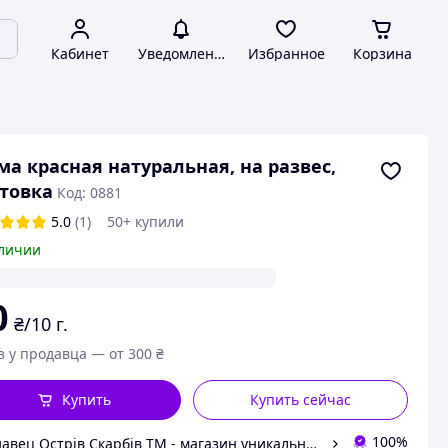
Кабинет
Уведомления
Избранное
Корзина
а красная натуральная, на развес,
товка
Код: 0881
5.0
(1)
50+ купили
личии
0
₴/10 г.
з у продавца — от 300 ₴
Купить
Купить сейчас
100%
Продавец Острів Скарбів ТМ - магазин уникальних подарков