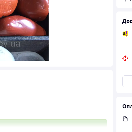
Дос
Опл