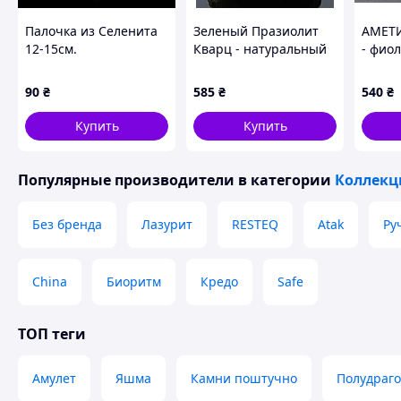
Палочка из Селенита
Зеленый Празиолит
АМЕТИ
12-15см.
Кварц - натуральный
- фио
камень - Турция
натур
Уругв
90
₴
585
₴
540
₴
Купить
Купить
Популярные производители
в категории
Коллекц
Без бренда
Лазурит
RESTEQ
Atak
Ру
China
Биоритм
Кредо
Safe
ТОП теги
Амулет
Яшма
Камни поштучно
Полудраг