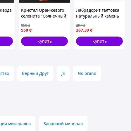
жеода
Кристал Оранжевого
Лабрадорит галтовка
селенита "Солнечный
натуральный камень
мень -
камень" высота 6 -
2–3 см 100 г
850
₴
297
₴
7СМ , натуральный
550
₴
267
.30
₴
камень, кристаллы и
минералы ,
Купить
Купить
натуральный камень
ство
Верный Друг
JS
No brand
ция минералов
Здоровый минерал