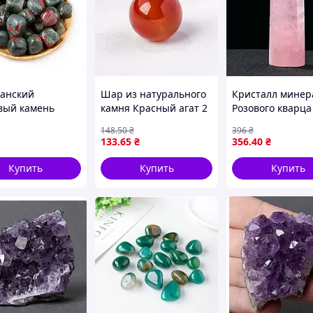
но.
анский
Шар из натурального
Кристалл минер
вый камень
камня Красный агат 2
Розового кварца
 рабочий
день.
ка 2-3см.
см сфера
высота 6-7см.
148
.50
₴
396
₴
133
.65
₴
356
.40
₴
Купить
Купить
Купить