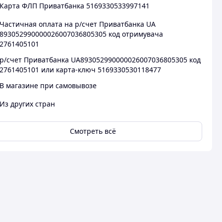
Карта ФЛП Приватбанка 5169330533997141
Частичная оплата на р/счет Приватбанка UA
893052990000026007036805305 код отримувача
2761405101
р/счет Приватбанка UA893052990000026007036805305 код
2761405101 или карта-ключ 5169330530118477
В магазине при самовывозе
Из других стран
Смотреть всё