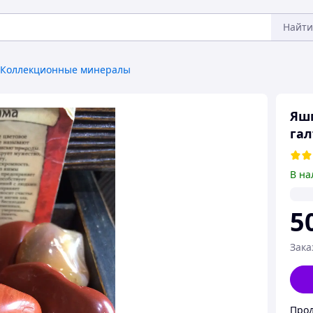
Найти
Коллекционные минералы
Яшм
гал
В на
5
Зака