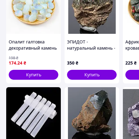
Заказы через корзину, Email, сообщение в Viber - круглосуточ
Телефонные звонки принимаются с 10:00 до 21:00
Информация о доставке:
Опалит галтовка
ЭПИДОТ -
Африк
Заказы, оплаченные
до 17:00
отправляются в день оплаты.
декоративный камень
натуральный камень -
крова
Заказы, оплаченные
после 17:00
отправляются на
следующий
2–3 см 100 г
Турция
галтов
198
₴
174
.24
₴
350
₴
225
₴
Купить
Купить