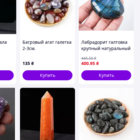
ала
Багровый агат галетка
Лабрадорит галтовка
2-3см.
крупный натуральный
камень талисман 5-6
445
.50
₴
см
135
₴
400
.95
₴
Купить
Купить