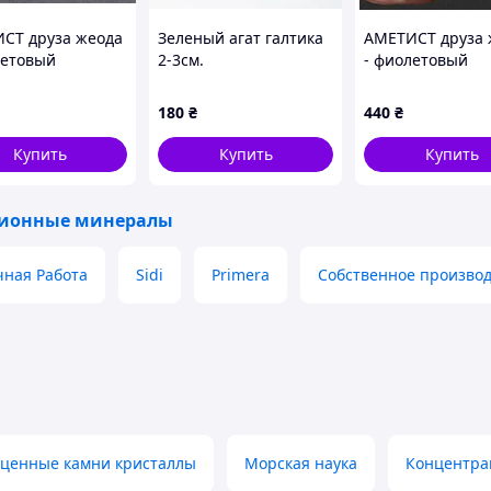
СТ друза жеода
Зеленый агат галтика
АМЕТИСТ друза 
летовый
2-3см.
- фиолетовый
альный камень -
натуральный ка
ай
Уругвай
180
₴
440
₴
Купить
Купить
Купить
ионные минералы
чная Работа
Sidi
Primera
Собственное производ
оценные камни кристаллы
Морская наука
Концентра