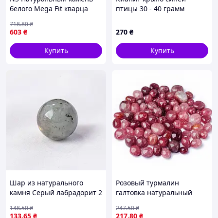
белого Mega Fit кварца
птицы 30 - 40 грамм
White Quartz 100 г –
718
.80
₴
природный минерал для
603
₴
270
₴
медитации, кол Nes22/Q
Купить
Купить
Шар из натурального
Розовый турмалин
камня Серый лабрадорит 2
галтовка натуральный
см сфера
камень 2–3 см 100 г
148
.50
₴
247
.50
₴
133
.65
₴
217
.80
₴