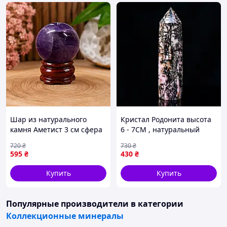
Шар из натурального
Кристал Родонита высота
камня Аметист 3 см сфера
6 - 7СМ , натуральный
камень, кристаллы и
720
₴
730
₴
минералы , натуральный
595
₴
430
₴
камень родонит
Купить
Купить
Популярные производители
в категории
Коллекционные минералы