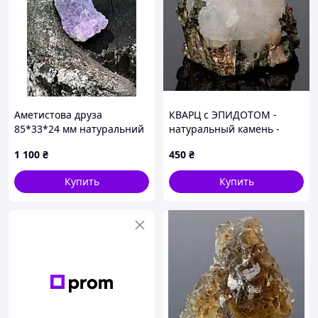
Аметистова друза
КВАРЦ с ЭПИДОТОМ -
85*33*24 мм натуральний
натуральный камень -
камінь аметист друза
Турция
1 100
₴
450
₴
аметисту. Бразилія
Купить
Купить