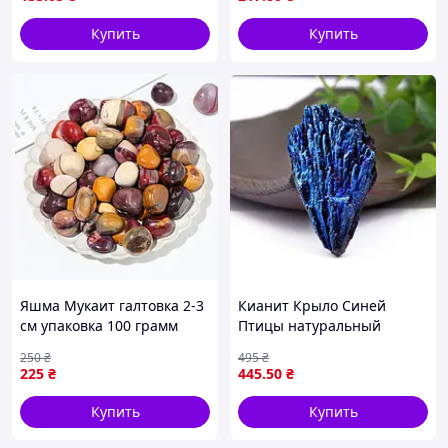
Купить
Купить
Яшма Мукаит галтовка 2-3
Кианит Крыло Синей
см упаковка 100 грамм
Птицы натуральный
Натуральные камни
камень 50–70 г
250
₴
495
₴
коллекционный минерал
225
₴
445
.50
₴
талисман
Купить
Купить