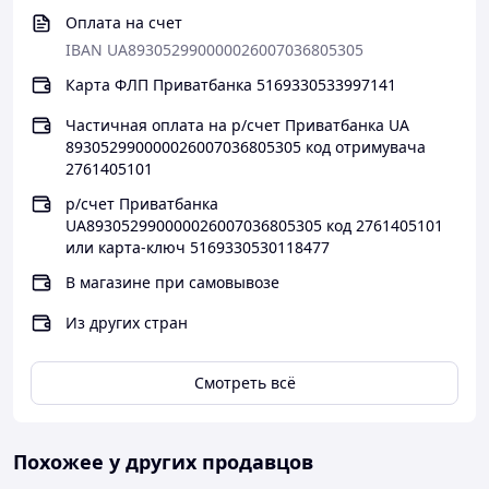
Оплата на счет
IBAN UA893052990000026007036805305
Карта ФЛП Приватбанка 5169330533997141
Частичная оплата на р/счет Приватбанка UA
893052990000026007036805305 код отримувача
2761405101
р/счет Приватбанка
UA893052990000026007036805305 код 2761405101
или карта-ключ 5169330530118477
В магазине при самовывозе
Из других стран
Смотреть всё
Похожее у других продавцов