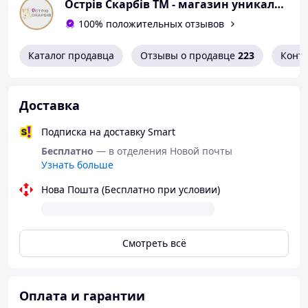
Острів Скарбів ТМ - магазин уникальних подарков
размер. Поэтому, учитывая ваши требования, мы
выберем самый подходящий. Обращайтесь!
100% положительных отзывов
Заказы через корзину, Email, сообщение в Viber -
Каталог продавца
Отзывы о продавце
223
Конт
круглосуточно.
Телефонные звонки принимаются с 11:00 до 18:00
Доставка
Информация о доставке:
Подписка на доставку Smart
Заказы, оплаченные
до 17:00
отправляются в тот же
Бесплатно
— в отделения Новой почты
день оплаты.
Узнать больше
Заказы, оплаченные
после 17:00
отправляются
Нова Пошта (Бесплатно при условии)
на
следующий рабочий
день.
Смотреть всё
Оплата и гарантии