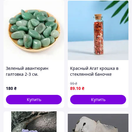
Зеленый авантюрин
Красный Агат крошка в
галтовка 2-3 см.
стеклянной баночке
натуральный камень
99
₴
талисман оберегает
180
₴
89
.10
₴
Купить
Купить