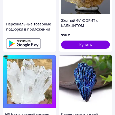
Желтый ФЛЮОРИТ с
Персональные товарные
КАЛЬЦИТОМ -
подборки в приложении
натуральный камень -
950
₴
Испания
Купить
NS Натуральный камень
Кианит крыло синей