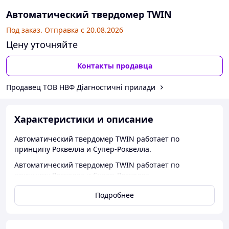
Автоматический твердомер TWIN
Под заказ. Отправка с 20.08.2026
Цену уточняйте
Контакты продавца
Продавец ТОВ НВФ Діагностичні прилади
Характеристики и описание
Автоматический твердомер TWIN работает по
принципу Роквелла и Супер-Роквелла.
Автоматический твердомер TWIN работает по
принципу Роквелла и Супер-Роквелла.
Твердомер TWIN применяется для серийных
Подробнее
испытаний благодаря автоматическому
прикладыванию нагрузки и регулировке
измерительной головки. Можно проводить измерения
твердости деталей различных форм и размеров.