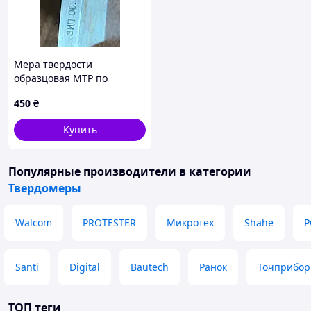
Мера твердости
образцовая МТР по
Роквеллу твердость
450
₴
HRВ-96.2 нова радянські
Купить
Популярные производители
в категории
Твердомеры
Walcom
PROTESTER
Микротех
Shahe
P
Santi
Digital
Bautech
Ранок
Точприбор
ТОП теги