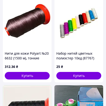
Нити для кожи Polyart №20
Набор нитей цветных
6632 (1500 м), тонкие
полиэстер 10ед (87767)
швейные нити для
312
.36
₴
25
₴
текстиля, одежды и
аккуратного шва
Купить
Купить