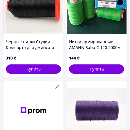
Черные нитки Студия
Нитки армированные
Комфорта для джинса и
AMANN Saba C 120 5000м
плотной одежды, номер 40
col 8507 яркий зеленый
310
₴
144
₴
KA784M6666
Купить
Купить