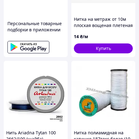
Нитка на метраж от 10м
Персональные товарные
плоская вощеная плетеная
подборки в приложении
1мм № 73 Фиолетовый
14
₴/м
Купить
Нить Ariadna Tytan 100
Нитка полиамидная на
2662/100 (шайба)
катушке 187текс белая (10