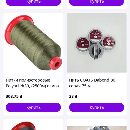
Купить
Купить
Нитки полиэстеровые
Нить COATS Dabond 80
Polyart №30, (2500м) олива
серая 75 м
(3860)
308
.75
₴
38
₴
Купить
Купить