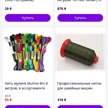
шт) - 10 шт, код/артикул
29
₴
870
₴
00000001153
Купить
Купить
Нить мулине Muline-8m 8
Профессиональные нитки
метров, в ассортименте
для швейных машин
buzyna
Поліарт 3000м 78B46667EC
69
₴
55
₴
310
₴