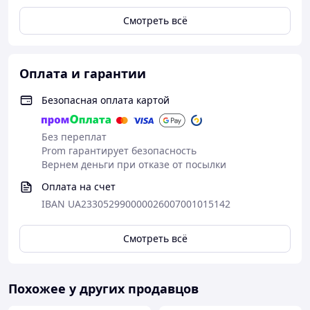
Устойчива к воздействию химикатов
Отличная швейная эластичность и
Смотреть всё
стабильность шва
Эта
огнеупорная нить
незаменима для производства
высокотемпературной защитной одежды и
Оплата и гарантии
технических текстильных изделий
. Выбирая
нитку
IKAR Ariadna
вы получаете высочайший уровень
Безопасная оплата картой
безопасности, надежности и сертифицированного
качества.
Без переплат
Prom гарантирует безопасность
Вернем деньги при отказе от посылки
Оплата на счет
IBAN UA233052990000026007001015142
Смотреть всё
Похожее у других продавцов