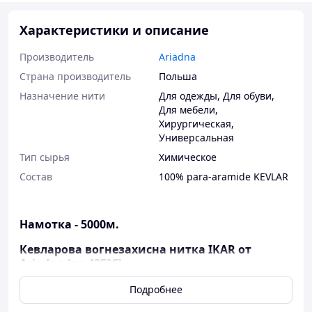
Характеристики и описание
Производитель
Ariadna
Страна производитель
Польша
Назначение нити
Для одежды
,
Для обуви
,
Для мебели
,
Хирургическая
,
Универсальная
Тип сырья
Химическое
Состав
100% para-aramide KEVLAR
Намотка - 5000м.
Кевларова вогнезахисна нитка IKAR от
Ariadna (до 425°С)
Огнестойкая нить IKAR Ariadna
— это
Подробнее
специализированная
жаростойкая нить из 100%