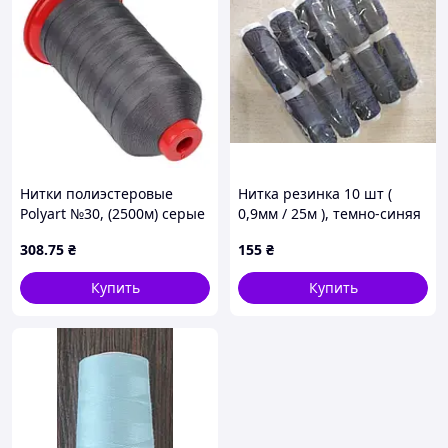
Нитки полиэстеровые
Нитка резинка 10 шт (
Polyart №30, (2500м) серые
0,9мм / 25м ), темно-синяя
(9158)
308
.75
₴
155
₴
Купить
Купить