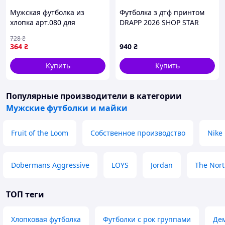
Мужская футболка из
Футболка з дтф принтом
хлопка арт.080 для
DRAPP 2026 SHOP STAR
повседневной носки в
728
₴
морском цвете ТМ OSM
364
₴
940
₴
Купить
Купить
Популярные производители
в категории
Мужские футболки и майки
Fruit of the Loom
Собственное производство
Nike
Dobermans Aggressive
LOYS
Jordan
The Nort
ТОП теги
Хлопковая футболка
Футболки с рок группами
Дем