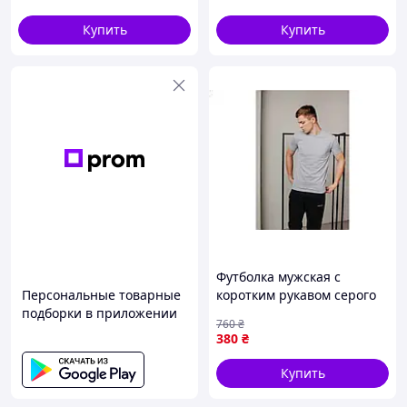
100% хлопка
Купить
Купить
Футболка мужская с
Персональные товарные
коротким рукавом серого
подборки в приложении
цвета для повседневной
760
₴
носки и активного отдыха
380
₴
Купить