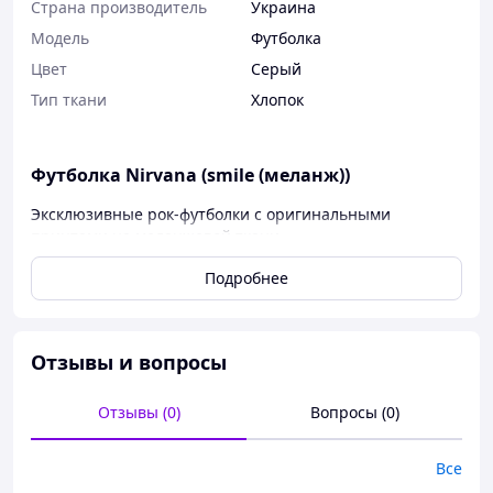
Страна производитель
Украина
Мoдель
Футболка
Цвет
Серый
Тип ткани
Хлопок
Футболка Nirvana (smile (меланж))
Эксклюзивные рок-футболки с оригинальными
принтами на меланжевой ткани.
Благодаря хорошо проработанному фасону унисекс,они
Подробнее
отлично садятся как на женскую так и на мужскую
фигуру.
Рисунок нанесен на ткань методом шелкотрафаретной
Отзывы и вопросы
печати, не трескается и не выстирывается.
Материал 100% хлопок!
Отзывы (0)
Вопросы (0)
Все