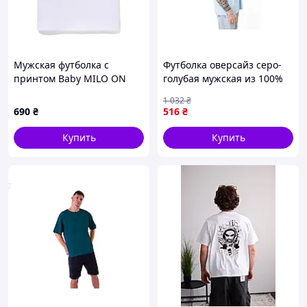
Мужская футболка с
Футболка оверсайз серо-
принтом Baby MILO ON
голубая мужская из 100%
BAPE, Белый, XS
хлопка для повседневного
1 032
₴
ношения и комфортного
690
₴
516
₴
стиля
Купить
Купить