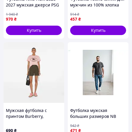
2027 мужская джерси PSG
мужчин из 100% хлопка
Пари Сен-Жермен
удобная для повседневной
1 940
₴
914
₴
футбольная форма
носки и активного отдыха
970
₴
457
₴
полиэстер размер S-XL
Купить
Купить
Мужская футболка с
Футболка мужская
принтом Burberry,
больших размеров NB
Розовый, XS
графитовая для
942
₴
повседневной носки из
690
₴
471
₴