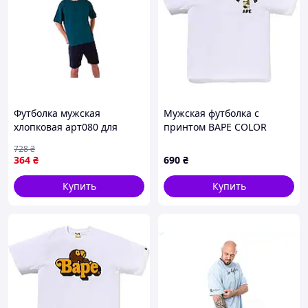
Футболка мужская
Мужская футболка с
хлопковая арт080 для
принтом BAPE COLOR
повседневной носки
CAMO COLLEGE ATS,
728
₴
комфортная морская волна
Белый, XS
364
₴
690
₴
Купить
Купить