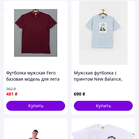
Футболка мужская Fero
Мужская футболка с
базовая модель для лета
принтом New Balance,
из плотного материала
Нежно-голубой, XS
962
₴
комфортная и эластичная
481
₴
690
₴
Купить
Купить