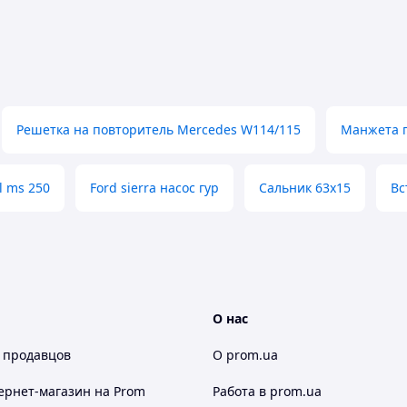
Peugeot
SMD133317
–
Chery
17013200F3001
–
Byd
SMD372536
–
Great Wall, Haval
60560701
–
Alfa Romeo
Решетка на повторитель Mercedes W114/115
Манжета п
3277600
–
Volvo
3277758
–
Volvo
l ms 250
Ford sierra насос гур
Сальник 63x15
Вс
T1349595
–
Chrysler, Dodge, Jeep, Ram
7700087195
–
Dacia, Renault
7700719683
–
Citroën/Peugeot, Renault
770134595
–
Citroën/Peugeot, Peugeot, Renault
7701349140
–
Renault
О нас
7701349525
–
Renault
30852039
–
Volvo
 продавцов
О prom.ua
7701349595
–
Dacia
ернет-магазин
на Prom
Работа в prom.ua
770067184
–
Citroën/Peugeot, Peugeot