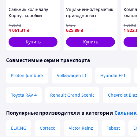
Сальник колінвалу
Ущільнення/герметик
Компл
Корпус коробки
приводної вісі
клапан
передач
Приводна вісь лів/
SHY1))
4 367
₴
673
₴
1 960
₴
(85x130,9/170x15,8)
прав (40x72x7/7)
CX-3, 
4 061
.31
₴
625
.89
₴
1 822
.
AUDI A1, A3, A4
NISSAN NAVARA NP300
1.5D-2
ALLROAD B8, A4
2.5D 07.05- CORTECO
57070
Купить
Купить
ALLROAD B9, A4 B8, A4
19035001B
B9, A5, A6 C7,
Совместимые серии транспорта
Proton Jumbuck
Volkswagen LT
Hyundai H-1
Toyota RAV 4
Renault Grand Scenic
Chevrolet Bla
Популярные производители
в категории
Сальни
ELRING
Corteco
Victor Reinz
Febest
E