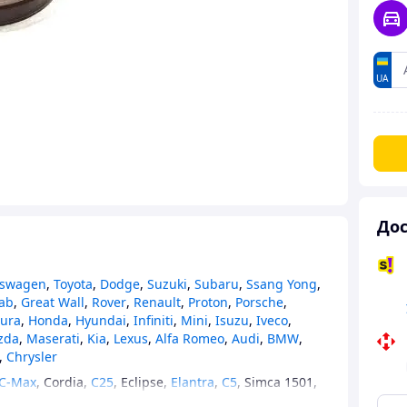
UA
Дос
kswagen
,
Toyota
,
Dodge
,
Suzuki
,
Subaru
,
Ssang Yong
,
ab
,
Great Wall
,
Rover
,
Renault
,
Proton
,
Porsche
,
ura
,
Honda
,
Hyundai
,
Infiniti
,
Mini
,
Isuzu
,
Iveco
,
zda
,
Maserati
,
Kia
,
Lexus
,
Alfa Romeo
,
Audi
,
BMW
,
,
Chrysler
C-Max
,
Cordia
,
C25
,
Eclipse
,
Elantra
,
C5
,
Simca 1501
,
Espero
,
Persona 400
,
LNA
,
Carens
,
Carisma
,
Fiesta
,