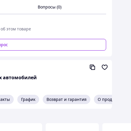
2214421010
–
Mitsubishi
Вопросы (0)
MD153103
–
Hyundai
221443B000
–
Honda, Mitsubishi
221443B001
–
Mitsubishi
 об этом товаре
30874307
–
Mitsubishi
7700866877
–
Dacia
прос
012711
–
Citroën/Peugeot
7700719274
–
Dacia
646290
–
Vauxhall
94002361
–
Alfarome/Fiat/Lanci, Citroen, Lancia
их автомобилей
9400236149
–
Alfarome/Fiat/Lanci, Citroen, Fiat,
Lancia
051415
–
Citroen, Citroën/Peugeot, Ds, Perkins,
такты
График
Возврат и гарантия
О продавце
Peugeot, Talbot
023614
–
Citroen, Citroën/Peugeot, Ds, Peugeot,
Rover, Talbot
SU00100084
–
Toyota