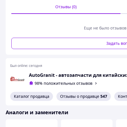
Сальник распредвала, BYD F3, 17.01.3200F3001
Отзывы (0)
Похожие товары по характеристикам
Еще не было отзывов
Задать во
Был online:
сегодня
AutoGranit - автозапчасти для китайск
98% положительных отзывов
Каталог продавца
Отзывы о продавце
547
Кон
Аналоги и заменители