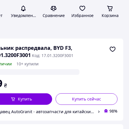
ет
Уведомления
Сравнение
Избранное
Корзина
ьник распредвала, BYD F3,
01.3200F3001
Код: 17.01.3200F3001
личии
10+ купили
9
₴
Купить
Купить сейчас
98%
Продавец AutoGranit - автозапчасти для китайских автомобилей