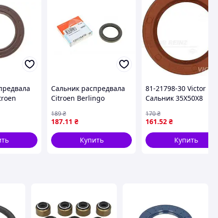
предвала
Сальник распредвала
81-21798-30 Victor Re
troen
Citroen Berlingo
Сальник 35X50X8
9D
1.9D/Fiat Ducato 1.9-
CITROEN/FIAT/HOND
189
₴
170
₴
016927B ,
2.5D (35x50x7)
187
.11
₴
161
.52
₴
12011547B , Corteco
ить
Купить
Купить