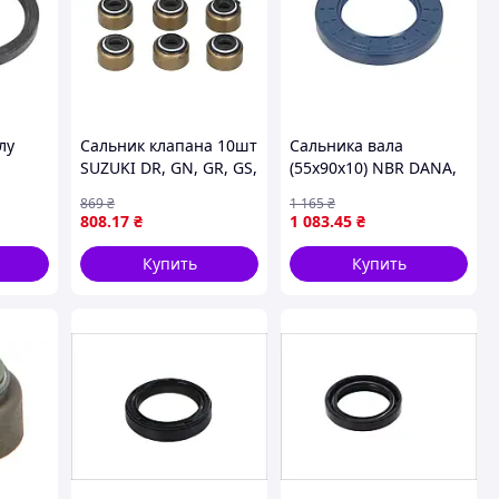
лу
Сальник клапана 10шт
Сальника вала
SUZUKI DR, GN, GR, GS,
(55x90x10) NBR DANA,
,63)
LS, SP, VS 400-1400
NEW HOLLAND
869
₴
1 165
₴
2,
1977-2011 ATHENA
CORTECO 12011188B
808
.17
₴
1 083
.45
₴
 3514,
P400510420502
 4514,
Купить
Купить