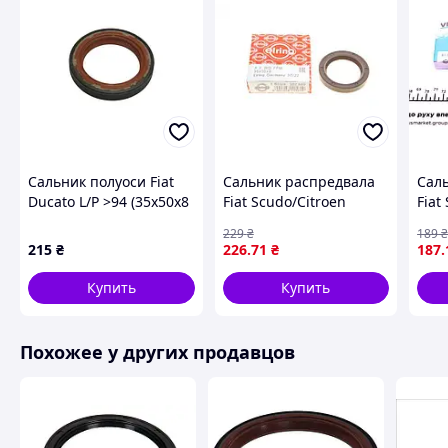
Сальник полуоси Fiat
Сальник распредвала
Сал
Ducato L/P >94 (35x50x8
Fiat Scudo/Citroen
Fiat
) GP 7700522314
Jumpy 1.8/1.9D
Jump
229
₴
189
(35x50x8) 302.589 ,
(35x
215
₴
226
.71
₴
187
.
ELRING
REI
Купить
Купить
Похожее у других продавцов