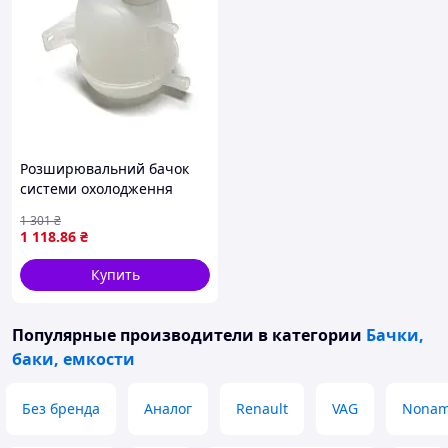
Розширювальний бачок
системи охолодження
Renault Kangoo I 1998–
1 301
₴
2003, Clio II з 1998
1 118
.86
₴
Купить
Популярные производители
в категории
Бачки,
баки, емкости
Без бренда
Аналог
Renault
VAG
Nona