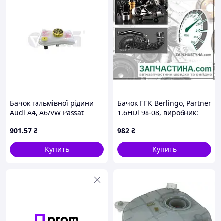
Бачок гальмівної рідини
Бачок ГПК Berlingo, Partner
Audi A4, A6/VW Passat
1.6HDi 98-08, виробник:
B5/Skoda Superb/Seat Exeo
MOPAR, код: 00004009R2
901
.57
₴
982
₴
(97-11) (66111605201) VIKA
V
Купить
Купить