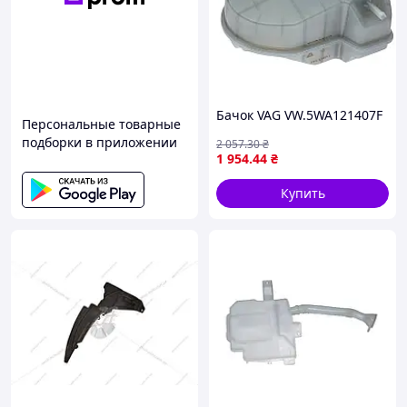
Бачок VAG VW.5WA121407F
Персональные товарные
подборки в приложении
2 057
.30
₴
1 954
.44
₴
Купить