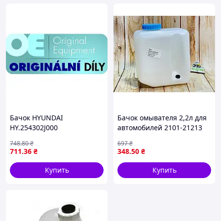
Бачок HYUNDAI
Бачок омывателя 2,2л для
HY.254302J000
автомобилей 2101-21213
оригинал Р.Б 21213-
748
.80
₴
697
₴
5208102-20М
711
.36
₴
348
.50
₴
Купить
Купить