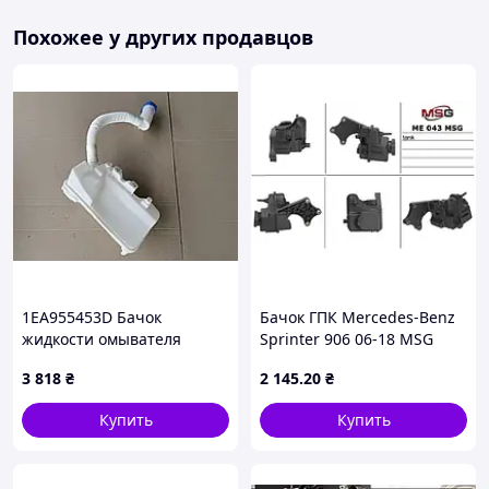
Похожее у других продавцов
1EA955453D Бачок
Бачок ГПК Mercedes-Benz
жидкости омывателя
Sprinter 906 06-18 MSG
Volkswagen ID.4
3 818
₴
2 145
.20
₴
Купить
Купить