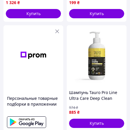
очистки кожи и шерсти
(G-418285/419336/419244)
1 326
₴
199
₴
собак и кошек 1000 мл
|neper-TPL6|
Купить
Купить
Шампунь Tauro Pro Line
Персональные товарные
Ultra Care Deep Clean
подборки в приложении
Shampoo для глубокой
974
₴
очистки кожи и шерсти
885
₴
собак и кошек 400 мл
(TPL6-vart)
Купить