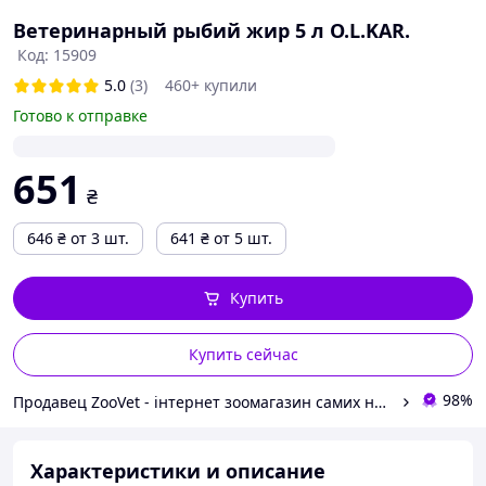
Объем (л)
5
Ветеринарный рыбий жир 5 л O.L.KAR.
Код: 15909
5.0
(3)
460+ купили
Готово к отправке
651
₴
646
₴
от 3 шт.
641
₴
от 5 шт.
Купить
Купить сейчас
98%
Продавец ZooVet - інтернет зоомагазин самих низьких цін - Zoovetbaza.com.ua
Характеристики и описание