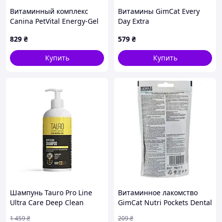
Витаминный комплекс
Витамины GimCat Every
Canina PetVital Energy-Gel
Day Extra
для собак для быстрого
мультивитаминная паста
829
₴
579
₴
восстановления 100 мл
для кошек для улучшения
(712106 AD)
иммунитета 100 г (G-
Купить
Купить
421612/401324)
Шампунь Tauro Pro Line
Витаминное лакомство
Ultra Care Deep Clean
GimCat Nutri Pockets Dental
Shampoo для глубокой
для кошек для зубов 60 г
1 459
₴
209
₴