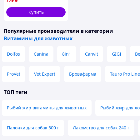
779
₴
мл (0450-vart)
Купить
Популярные производители
в категории
Витамины для животных
Dolfos
Canina
8in1
Canvit
GIGI
B
ProVet
Vet Expert
Бровафарма
Tauro Pro Line
ТОП теги
Рыбий жир витамины для животных
Рыбий жир для л
Палочки для собак 500 г
Лакомство для собак 240 г