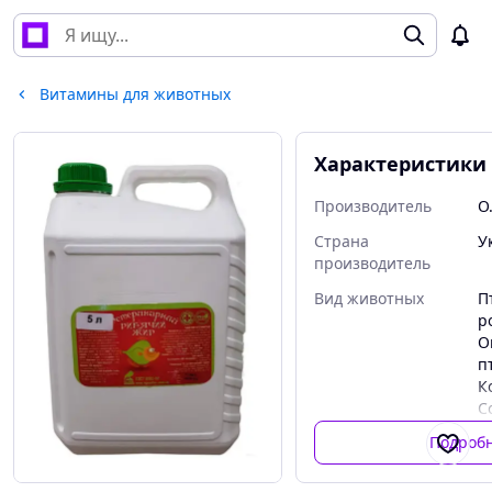
Витамины для животных
Характеристики
Производитель
O
Страна
У
производитель
Вид животных
П
р
О
п
К
С
Подроб
Лекарственная
С
форма