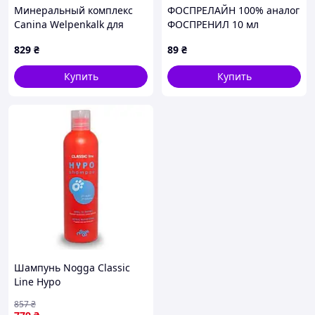
Минеральный комплекс
ФОСПРЕЛАЙН 100% аналог
Canina Welpenkalk для
ФОСПРЕНИЛ 10 мл
щенков и молодых собак
829
₴
89
₴
150 г 150 табл. (120741 AD)
Купить
Купить
Шампунь Nogga Classic
Line Hypo
Гипоаллергенный для
857
₴
чувствительной кожи 250