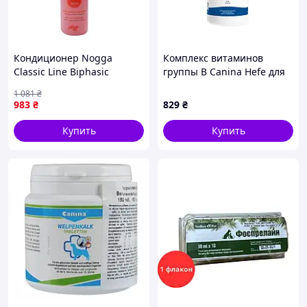
Кондиционер Nogga
Комплекс витаминов
Classic Line Biphasic
группы B Canina Hefe для
Двухфазный для
собак дрожжевые таблетки
1 081
₴
ежедневного ухода 250 мл
с энзимами 250 г 310 табл.
983
₴
829
₴
(0450-vart)
(130009 Canina)
Купить
Купить