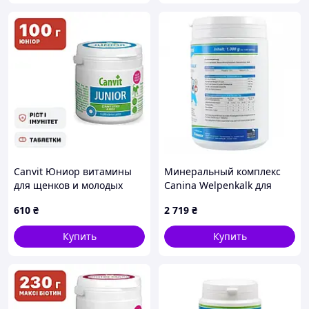
Canvit Юниор витамины
Минеральный комплекс
для щенков и молодых
Canina Welpenkalk для
собак, 100 г
щенков и молодых собак 1
610
₴
2 719
₴
кг 1000 табл. (120765 AD)
Купить
Купить