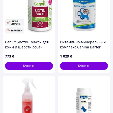
Canvit Биотин Макси для
Витаминно-минеральный
кожи и шерсти собак
комплекс Canina Barfer
свыше 25 кг, 230 г
Best Junior для собак на
773
₴
1 029
₴
натуральном кормлении
350 г (128501 AD)
Купить
Купить