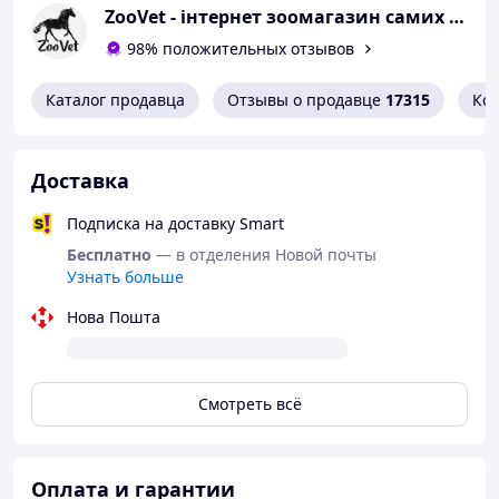
средствами
ZooVet - інтернет зоомагазин самих низьких цін - Zoovetbaza.com.ua
При одновременном применении с другими
лекарственными средствами, содержащими витамины
98% положительных отзывов
А и D, существует возможность развития витаминной
интоксикации.
Каталог продавца
Отзывы о продавце
17315
Ко
Форма выпуска
Полиэтиленовые флаконы по 250 мл, 500 мл, 1 л,
канистры по 25 л.
Доставка
Хранение
Подписка на доставку Smart
Сухое темное место при температуре до 30°С.
Бесплатно
— в отделения Новой почты
Срок годности
Узнать больше
2 года с даты изготовления.
Нова Пошта
Смотреть всё
Оплата и гарантии