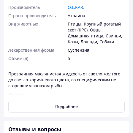
Производитель
O.L.KAR.
Страна производитель
Украина
Вид животных
Птицы
,
Крупный рогатый
скот (КРС)
,
Овцы
,
Домашняя птица
,
Свиньи
,
Козы
,
Лошади
,
Собаки
Лекарственная форма
Суспензия
Объем (л)
5
Прозрачная маслянистая жидкость от светло-желтого
до светло-коричневого цвета, со специфическим не
сгоревшим запахом рыбы.
Состав
В состав Рыбьего жира входят: витамин А (ретинол),
Подробнее
витамин D2 (эргокальциферол), поли ненасыщенные
омега-3 жирные кислоты (эйкозапентаеновая кислота,
эйкозатетраеновая кислота, доксагексаеновая кислота).
Применение
Отзывы и вопросы