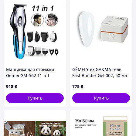
Машинка для стрижки
GÉMELY ex GA&MA Гель
Gemei GM-562 11 в 1
Fast Builder Gel 002, 50 мл
аккумуляторный триммер
918
₴
775
₴
для бороды и волос с USB
Купить
Купить