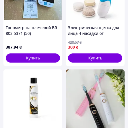
Тонометр на плечевой BR-
Электрическая щетка для
803 5371 (50)
лица 4 насадки от
батареек для умывания и
428
.57
₴
пилинга Spa Fx / Щетка
387
.94
₴
300
₴
для очистки / Массажер /
Набор Spa
Купить
Купить