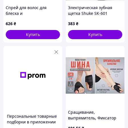
Спрей для волос для
Электрическая зубная
блеска и
щетка Shuke SK-601
кондиционирования
ультразвуковая с 4
626
₴
383
₴
Exclusive Passionex Passion
насадками и USB зарядкой
Color No5 Star Shine 200 мл
Купить
Купить
Сращивание,
Персональные товарные
выпрямитель, Фиксатор
подборки в приложении
корректорВальгусная