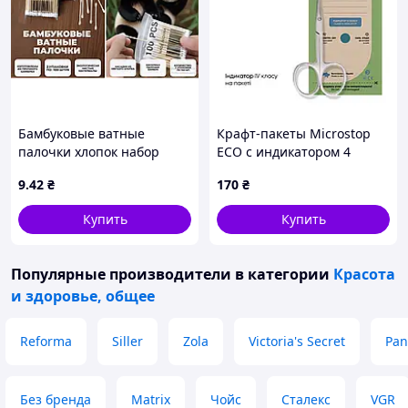
Бамбуковые ватные
Крафт-пакеты Microstop
палочки хлопок набор
ЕСО с индикатором 4
Cotton swab 5299 (780)
класса 75×150 мм, 100 шт
9
.42
₴
170
₴
Купить
Купить
Популярные производители
в категории
Красота
и здоровье, общее
Reforma
Siller
Zola
Victoria's Secret
Pan
Без бренда
Matrix
Чойс
Сталекс
VGR