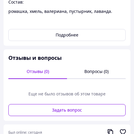
Состав:
ромашка, хмель, валериана, пустырник, лаванда.
Лечебно – профилактическое действие:
Подробнее
седативное, общеукрепляющее, противосудорожное,
антигипоксантное действия.
Отзывы и вопросы
Показания:
Отзывы (0)
Вопросы (0)
- неврозы, депрессивные состояния;
- психическое и физическое переутомление;
- нарушение сна;
Еще не было отзывов об этом товаре
- ишемическая болезнь сердца;
- гипертоническая заболевание;
Задать вопрос
- вегетативные нарушения;
- эпилепсия;
Был online:
сегодня