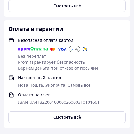
Volkswa
5м²
Смотреть всё
gen
Lupo,
Renault
Twingo.
Оплата и гарантии
..
Безопасная оплата картой
Audi
A2,
Ford
Без переплат
Fiesta,
Prom гарантирует безопасность
Ford
Вернем деньги при отказе от посылки
Fusion,
Вибро:
Наложенный платеж
Citroen
2,4 м²
Вибро:
Вибро:
Вибро:
C2,
Шум:
Нова Пошта, Укрпочта, Самовывоз
В ―
2 м²
3 м²
3 м²
Honda
1,5 м²
класс
Шум: 2
Шум:
Шум:
Оплата на счет
Jazz/Fit,
Антиск
м²
3 м²
3 м²
IBAN UA413220010000026000310101661
Hyunda
рипы:1,
i Getz,
5 м²
Mitsubi
Смотреть всё
shi Colt,
Peugeo
t 206...