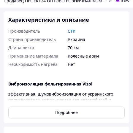
98%
Продавец ПРОЕКТ24 ОПТОВО РОЗНИЧНАЯ КОМПАНИЯ
Характеристики и описание
Производитель
СТК
Страна производитель
Украина
Длина листа
70 см
Применение материала
Колесные арки
Необходимость нагрева
Нет
Виброизоляция фольгированная Vizol
эффективная, шумовиброизоляция от украинского
производителя, используемая для автомобилей и
других металлических поверхностей.
Подробнее
Размер листа: 700 х 500 мм.
Толщина: 2 мм.
В упаковке 15 листов