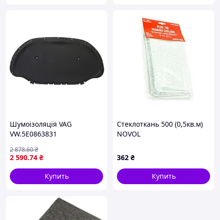
Шумоiзоляцiя VAG
Стеклоткань 500 (0,5кв.м)
VW.5E0863831
NOVOL
2 878
.60
₴
2 590
.74
₴
362
₴
Купить
Купить