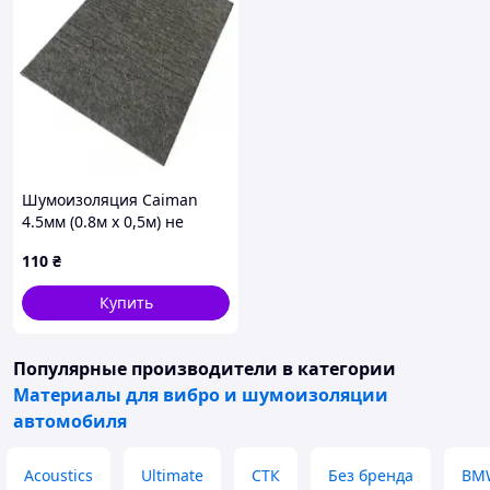
Шумоизоляция Caiman
4.5мм (0.8м х 0,5м) не
впитывает влагу
110
₴
Купить
Популярные производители
в категории
Материалы для вибро и шумоизоляции
автомобиля
Acoustics
Ultimate
СТК
Без бренда
BM