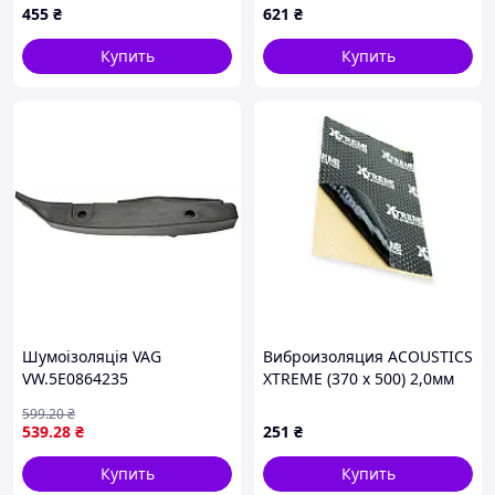
455
₴
621
₴
Купить
Купить
Шумоiзоляцiя VAG
Виброизоляция ACOUSTICS
VW.5E0864235
XTREME (370 x 500) 2,0мм
толщина
599
.20
₴
539
.28
₴
251
₴
Купить
Купить