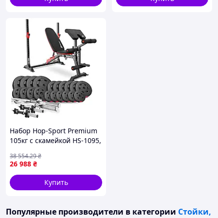
4,1м
Набор Hop-Sport Premium
105кг с скамейкой HS-1095,
штангами и гантелями
38 554
.29
₴
26 988
₴
Купить
Популярные производители
в категории
Стойки,