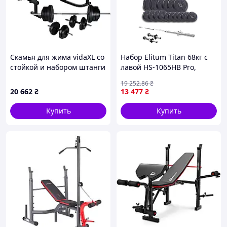
Скамья для жима vidaXL со
Набор Elitum Titan 68кг с
стойкой и набором штанги
лавой HS-1065HB Pro,
гантелей 60,5 кг
штангой и гантелями
19 252
.86
₴
20 662
₴
13 477
₴
Купить
Купить