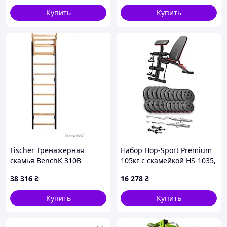
Купить
Купить
Fischer Тренажерная
Набор Hop-Sport Premium
скамья BenchK 310B
105кг с скамейкой HS-1035,
гимнастическая с
штангами и гантелями
38 316
₴
16 278
₴
деревянным хватом
Купить
Купить