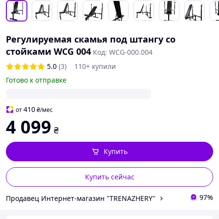
Регулируемая скамья под штангу со
стойками WCG 004
Код: WCG-000.004
5.0
(3)
110+ купили
Готово к отправке
410
от
₴
/мес
4 099
₴
Купить
Купить сейчас
97%
Продавец Интернет-магазин "TRENAZHERY"