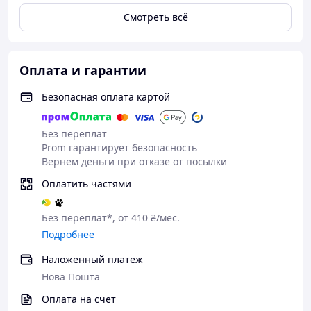
Смотреть всё
Особенности и преимущества
✓
Прочная конструкция
– усиленный металлический
профиль для безопасности.
Оплата и гарантии
✓
Регулируемые стойки и угол наклона
– гибкие
настройки под ваши задачи.
Безопасная оплата картой
✓
Комфортная скамья
– эргономичная форма и
износостойкая обивка.
✓
Устойчивость
– широкая база предотвращает
Без переплат
раскачивание даже при максимальных нагрузках.
Prom гарантирует безопасность
✓
Компактность
– занимает минимум места, подходит
Вернем деньги при отказе от посылки
для зала или домашних условий.
Оплатить частями
✓
Гарантия 3 года
– подтверждение качества и
долговечности.
Без переплат*, от 410 ₴/мес.
Скамья WCG-004
– это идеальный выбор для тех, кто
Подробнее
ценит универсальность и контроль над
тренировочным процессом.
Наложенный платеж
Нова Пошта
Оплата на счет