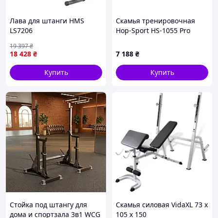
Лава для штанги HMS
Скамья тренировочная
LS7206
Hop-Sport HS-1055 Pro
19 397
₴
18 428
₴
7 188
₴
Купить
Купить
Стойка под штангу для
Скамья силовая VidaXL 73 x
дома и спортзала 3в1 WCG
105 x 150