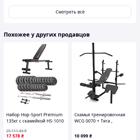
Смотреть всё
Похожее у других продавцов
Набор Hop-Sport Premium
Скамья тренировочная
135кг с скамейкой HS-1010
WCG 0070 + Тяга ,
Pro, штангами и гантелями
Приставка скотта + Набор
25 111
.43
₴
60 кг
17 578
₴
10 099
₴