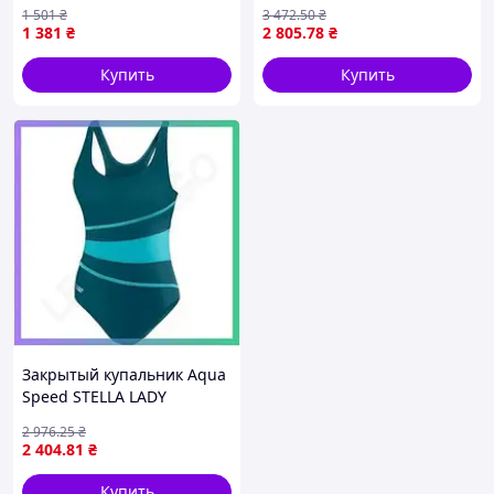
004760-906 рожевий 42
для женщин 46 размер
1 501
₴
3 472
.50
₴
(3468337729525) —
спортивный купальник для
1 381
₴
2 805
.78
₴
Доступный
плавания SKU_006472-500
Купить
Купить
Закрытый купальник Aqua
Speed STELLA LADY
зелёный для женщин 44
2 976
.25
₴
для плавания и
2 404
.81
₴
аквааэробики SKU_299-08
Купить