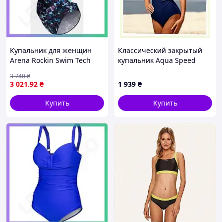
Купальник для женщин
Классический закрытый
Arena Rockin Swim Tech
купальник Aqua Speed
Multi черный синий
Andrea 40 синий,
3 740
₴
фиолетовый для плавания
X441P28X01
3 021
.92
₴
1 939
₴
UPF 50+ SKU_008159-889
Купить
Купить