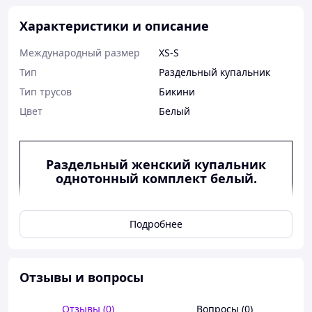
Характеристики и описание
Международный размер
XS-S
Тип
Раздельный купальник
Тип трусов
Бикини
Цвет
Белый
Раздельный женский купальник
однотонный комплект белый.
Ефектний купальник жіночий роздільний на
Подробнее
зав'язках ідеальний для засмаги, плавання, водних
видів спорту та неповторних фотографій. Усередині
поролонові вставки та підкладка. Яскраві та модні
купальники роздільні-топ сезону 2024-2025.
Отзывы и вопросы
Купальник бікіні виготовлений із високоякісних
Отзывы (0)
Вопросы (0)
матеріалів. Ліф на бретелях-зав'язках, які можна