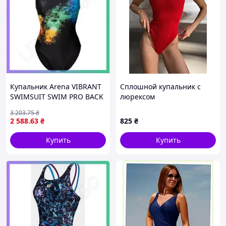
Купальник Arena VIBRANT
Сплошной купальник с
SWIMSUIT SWIM PRO BACK
люрексом
черный для женщин
3 203
.75
₴
фитнес плавание 38
2 588
.63
₴
825
₴
размер SKU_008936-580
Купить
Купить