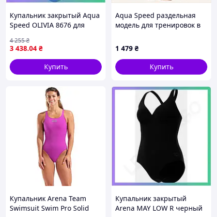
Купальник закрытый Aqua
Aqua Speed раздельная
Speed OLIVIA 8676 для
модель для тренировок в
женщин с полной фигурой
спортзале, TBP7205122
4 255
₴
голубой 48 для плавания
3 438
.04
₴
1 479
₴
SKU_200-02
Купить
Купить
Купальник Arena Team
Купальник закрытый
Swimsuit Swim Pro Solid
Arena MAY LOW R черный