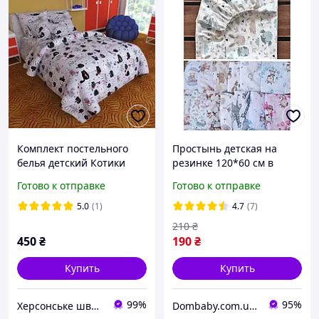
Комплект постельного
Простынь детская на
белья детский Котики
резинке 120*60 см в
серые
детскую кроватку
Готово к отправке
Готово к отправке
5.0
(1)
4.7
(7)
210
₴
450
₴
190
₴
Купить
Купить
99%
95%
Херсонське швейне об'єднання
Dombaby.com.ua - интернет магазин детских товаров