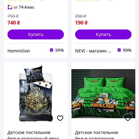
74
от
₴
/мес
790
₴
390
₴
740
₴
190
₴
Купить
Купить
99%
99%
Hommilion
NEVI - магазин детских товаров
Детское постельное
Детское постельное
белье полуторный евро
белье полуторное