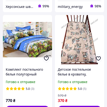
99%
98%
Херсонське швейне об'єднання
military_energy
Комплект постельного
Детское постельное
белья полуторный
белье в кроватку,
145/215 с детским
сменный комплект белья
Готово к отправке
Готово к отправке
рисунком, ткань сатин
в кроватку
100% хлопок
5.0
(3)
5.0
(5)
570
₴
770
₴
370
₴