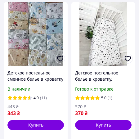
Детское постельное
Детское постельное
сменное белье в кроватку
белье в кроватку,
120х60 см, набор из 3
сменный комплект белья
В наличии
Готово к отправке
предметов
в кроватку
4.9
(11)
5.0
(1)
443
₴
570
₴
343
₴
370
₴
Купить
Купить