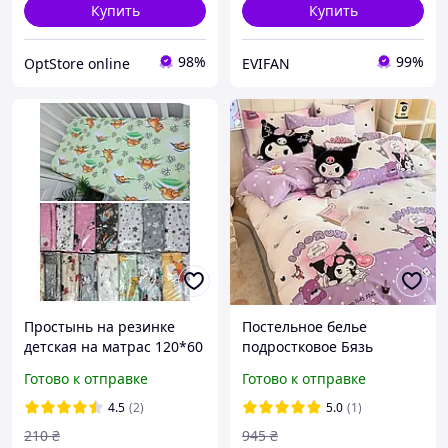
Купить
Купить
98%
99%
OptStore online
EVIFAN
Простынь на резинке
Постельное белье
детская на матрас 120*60
подростковое Бязь
см в кроватку
Куроми
Готово к отправке
Готово к отправке
4.5
(2)
5.0
(1)
210
₴
945
₴