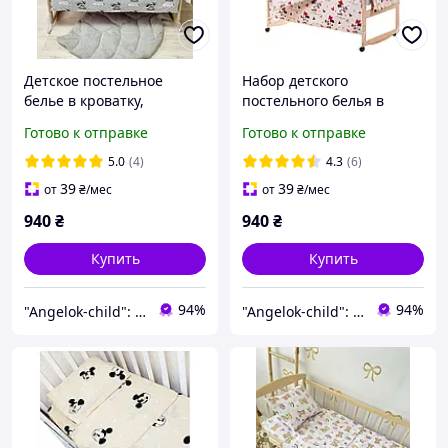
Детское постельное
Набор детского
белье в кроватку,
постельного белья в
комплект постельного
кроватку "Мишка",
Готово к отправке
Готово к отправке
белья в кровать из 9
детское постельное
предметов
белье.
5.0
(4)
4.3
(6)
39
39
от
₴
/мес
от
₴
/мес
940
₴
940
₴
Купить
Купить
94%
94%
"Angelok-child": Интернет-магазин детских товаров. Зимние комбинезоны. Зимние конверты в коляску
"Angelok-child": Интернет-магазин детских товаров. Зимние комбинезоны. Зимние конверты в коляску