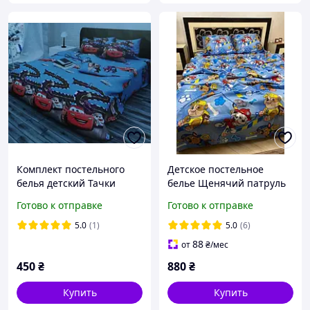
Комплект постельного
Детское постельное
белья детский Тачки
белье Щенячий патруль
полуторное 150х215 см,
Готово к отправке
Готово к отправке
100% хлопок
5.0
(1)
5.0
(6)
88
от
₴
/мес
450
₴
880
₴
Купить
Купить