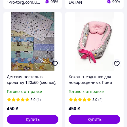
95%
99%
"Pro-torg.com.ua" - интернет-магазин детских товаров и игрушек
EVIFAN
Детская постель в
Кокон гнездышко для
кроватку 120х60 (хлопок),
новорожденных Пони
простыня на резинке, 3
Готово к отправке
Готово к отправке
предмета
5.0
(1)
5.0
(2)
450
₴
450
₴
Купить
Купить