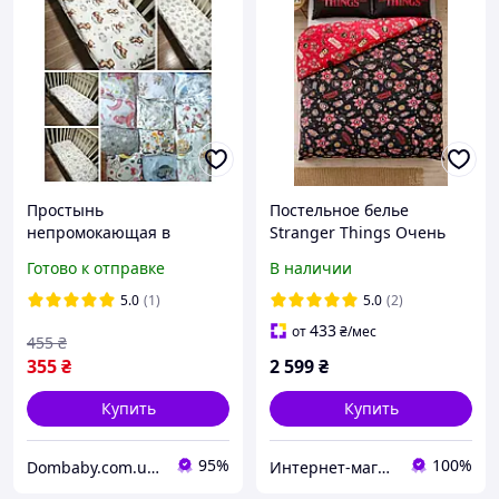
Простынь
Постельное белье
непромокающая в
Stranger Things Очень
детскую кроватку 120х60
странные дела
Готово к отправке
В наличии
см, непромокаемый
наматрасник на резинке
5.0
(1)
5.0
(2)
433
от
₴
/мес
455
₴
355
₴
2 599
₴
Купить
Купить
95%
100%
Dombaby.com.ua - интернет магазин детских товаров
Интернет-магазин "Crazy_Mamaz_Box"