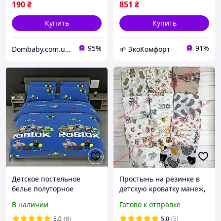
190
₴
851
₴
Купить
Купить
95%
91%
Dombaby.com.ua - интернет магазин детских товаров
🌱 ЭкоКомфорт
Детское постельное
Простынь на резинке в
белье полуторное
детскую кроватку манеж,
Роблокс с одной
Размер 120х60 см
В наличии
Готово к отправке
наволочкой 50*70 Бязь
Голд
5.0
(8)
5.0
(5)