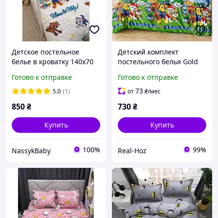
Детское постельное
Детский комплект
белье в кроватку 140х70
постельного белья Gold
Щенячий патруль
Lux
Готово к отправке
Готово к отправке
73
5.0
(1)
от
₴
/мес
850
₴
730
₴
Купить
Купить
100%
99%
NassykBaby
Real-Hoz