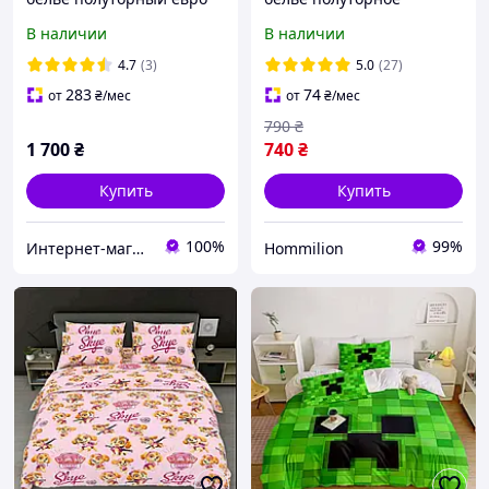
комплект Гарри Поттер -
Майнкрафт с одной
В наличии
В наличии
Ночной Хогвартс
наволочкой 50*70 Бязь
Голд
4.7
(3)
5.0
(27)
283
74
от
₴
/мес
от
₴
/мес
790
₴
1 700
₴
740
₴
Купить
Купить
100%
99%
Интернет-магазин "Crazy_Mamaz_Box"
Hommilion