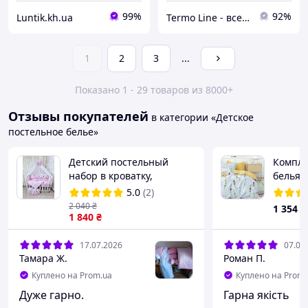
99%
92%
Luntik.kh.ua
Termo Line - все для дома
1
2
3
...
Показано 1 - 29 товаров из 8000+
Отзывы покупателей
в категории «Детское
постельное белье»
Детский постельный
Компле
набор в кроватку,
белья 
балдахин на кроватку,
сатин Т
5.0
(2)
постельный набор для
766
2 040
₴
1 354
₴
новорожденных
1 840
₴
17.07.2026
07.07
Тамара Ж.
Роман П.
Куплено на Prom.ua
Куплено на Prom.
Дуже гарно.
Гарна якість