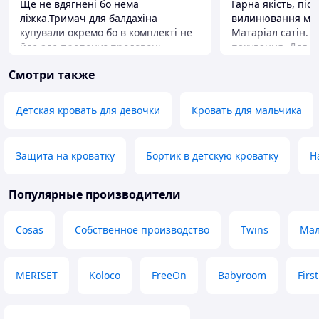
Ще не вдягнені бо нема
Гарна якість, піс
ліжка.Тримач для балдахіна
вилинювання малю
купували окремо бо в комплекті не
Матаріал сатін. 
йде,але пропонує продовоць.
пакування. Для д
тематичний пода
Преимущества
Смотри также
враження доросли
Ковдра трансформується в конверт
за адекватні кош
на випискою ,до неї вже є
рівний. Можливіс
бант.комплектацвєю задоволена
Детская кровать для девочки
Кровать для мальчика
повністю.
Недостатки
Немає
Защита на кроватку
Бортик в детскую кроватку
Н
Популярные производители
Cosas
Собственное производство
Twins
Мал
MERISET
Koloco
FreeOn
Babyroom
Firs