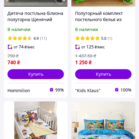
Дитяча постільна білизна
Полуторный комплект
полуторна Щенячий
постельного белья из
патруль Скай з однією
микросатина Майнкрафт
В наличии
В наличии
наволочкою 50*70 Бязь
(Minecraft) 5
Голд
4.9
(11)
5.0
(1)
74
125
от
₴
/мес
от
₴
/мес
790
₴
1 437
.50
₴
740
₴
1 250
₴
Купить
Купить
99%
100%
Hommilion
"Kids Klaus"