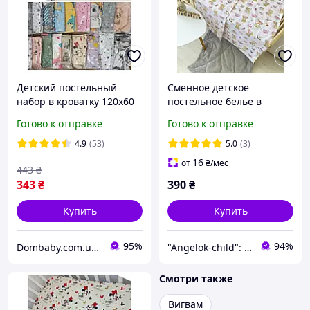
Детский постельный
Сменное детское
набор в кроватку 120х60
постельное белье в
см, набор из 3 предметов
кроватку, комплект
Готово к отправке
Готово к отправке
постельного в кроватку
Angelok-Child
4.9
(53)
5.0
(3)
16
от
₴
/мес
443
₴
343
₴
390
₴
Купить
Купить
95%
94%
Dombaby.com.ua - интернет магазин детских товаров
"Angelok-child": Интернет-магазин детских товаров. Зимние комбинезоны. Зимние конверты в коляску
Смотри также
Вигвам