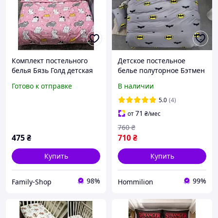
Комплект постельного
Детское постельное
белья Бязь Голд детская
белье полуторное Бэтмен
кровать "Кошки" на
с одной наволочкой
Готово к отправке
В наличии
синем 110*150см
50*70 Бязь Голд
5.0
(4)
71
от
₴
/мес
760
₴
475
₴
710
₴
Купить
Купить
98%
99%
Family-Shop
Hommilion