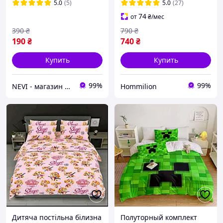
Голд
5.0
(5)
5.0
(27)
74
от
₴
/мес
390
₴
790
₴
190
₴
740
₴
Купить
Купить
99%
99%
NEVI - магазин детских товаров
Hommilion
Дитяча постільна білизна
Полуторный комплект