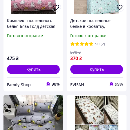
Комплект постельного
Детское постельное
белья Бязь Голд детская
белье в кроватку,
кровать "Кошки" на
сменный комплект белья
Готово к отправке
Готово к отправке
синем 110*150см
в кроватку
5.0
(2)
570
₴
475
₴
370
₴
Купить
Купить
98%
99%
Family-Shop
EVIFAN