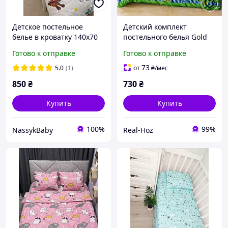
Детское постельное
Детский комплект
белье в кроватку 140х70
постельного белья Gold
Щенячий патруль
Lux
Готово к отправке
Готово к отправке
73
5.0
(1)
от
₴
/мес
850
₴
730
₴
Купить
Купить
100%
99%
NassykBaby
Real-Hoz