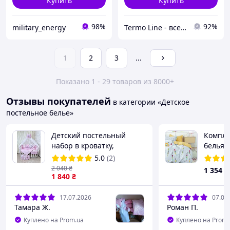
Купить
Купить
98%
92%
military_energy
Termo Line - все для дома
1
2
3
...
Показано 1 - 29 товаров из 8000+
Отзывы покупателей
в категории «Детское
постельное белье»
Детский постельный
Компле
набор в кроватку,
белья 
балдахин на кроватку,
сатин Т
5.0
(2)
постельный набор для
766
2 040
₴
1 354
₴
новорожденных
1 840
₴
17.07.2026
07.07
Тамара Ж.
Роман П.
Куплено на Prom.ua
Куплено на Prom.