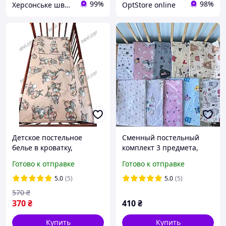
99%
98%
Херсонське швейне об'єднання
OptStore online
Детское постельное
Сменный постельный
белье в кроватку,
комплект 3 предмета,
сменный комплект белья
цвет на выбор
Готово к отправке
Готово к отправке
в кроватку
5.0
(5)
5.0
(5)
570
₴
370
₴
410
₴
Купить
Купить