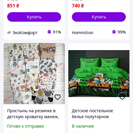
851
₴
740
₴
Купить
Купить
91%
99%
🌱 ЭкоКомфорт
Hommilion
Простынь на резинке в
Детское постельное
детскую кроватку манеж,
белье полуторное
Размер 120х60 см
Майнкрафт с одной
Готово к отправке
В наличии
наволочкой 50*70 Бязь