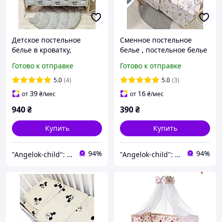
Детское постельное
Сменное постельное
белье в кроватку,
белье , постельное белье
комплект постельного
в кроватку , набор три
Готово к отправке
Готово к отправке
белья в кровать из 9
предмета в кроватку 120
предметов
60 Angelok-child
5.0
(4)
5.0
(3)
39
16
от
₴
/мес
от
₴
/мес
940
₴
390
₴
Купить
Купить
94%
94%
"Angelok-child": Интернет-магазин детских товаров. Зимние комбинезоны. Зимние конверты в коляску
"Angelok-child": Интернет-магазин детских товаров. Зимние комбинезоны. Зимние конверты в коляску