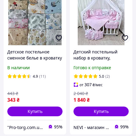
Детское постельное
Детский постельный
сменное белье в кроватку
набор в кроватку,
120х60 см, набор из 3
балдахин на кроватку,
В наличии
Готово к отправке
предметов
постельный набор для
новорожденных
4.9
(11)
5.0
(2)
307
от
₴
/мес
443
₴
2 040
₴
343
₴
1 840
₴
Купить
Купить
95%
99%
"Pro-torg.com.ua" - интернет-магазин детских товаров и игрушек
NEVI - магазин детских товаров