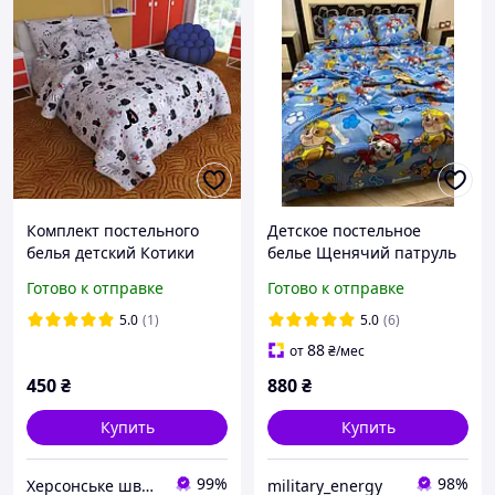
Комплект постельного
Детское постельное
белья детский Котики
белье Щенячий патруль
серые
полуторное 150х215 см,
Готово к отправке
Готово к отправке
100% хлопок
5.0
(1)
5.0
(6)
88
от
₴
/мес
450
₴
880
₴
Купить
Купить
99%
98%
Херсонське швейне об'єднання
military_energy