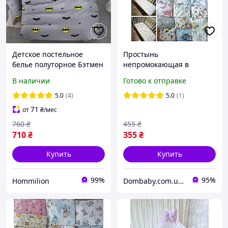
Детское постельное
Простынь
белье полуторное Бэтмен
непромокающая в
с одной наволочкой
детскую кроватку 120х60
В наличии
Готово к отправке
50*70 Бязь Голд
см, непромокаемый
наматрасник на резинке
5.0
(4)
5.0
(1)
71
от
₴
/мес
760
₴
455
₴
710
₴
355
₴
Купить
Купить
99%
95%
Hommilion
Dombaby.com.ua - интернет магазин детских товаров