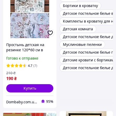
Бортики в кроватку
Детское постельное белье в 
Комплекты в кроватку для н
Детская комната
Детское постельное белье д
Муслиновые пеленки
Простынь детская на
резинке 120*60 см в
Детское постельное белье по
детскую кроватку
Готово к отправке
Детские кровати с бортикам
4.7
(7)
Детское постельное белье д
210
₴
190
₴
Купить
95%
Dombaby.com.ua - интернет магазин детских товаров