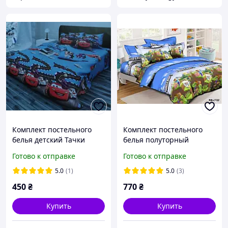
Комплект постельного
Комплект постельного
белья детский Тачки
белья полуторный
145/215 с детским
Готово к отправке
Готово к отправке
рисунком, ткань сатин
100% хлопок
5.0
(1)
5.0
(3)
450
₴
770
₴
Купить
Купить