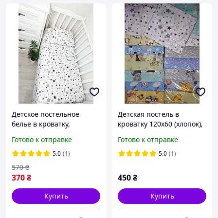
Детское постельное
Детская постель в
белье в кроватку,
кроватку 120х60 (хлопок),
сменный комплект белья
простыня на резинке, 3
Готово к отправке
Готово к отправке
в кроватку
предмета
5.0
(1)
5.0
(1)
570
₴
370
₴
450
₴
Купить
Купить