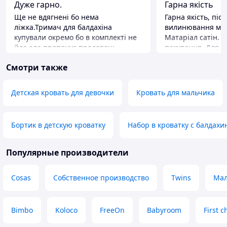
Дуже гарно.
Гарна якість
Ще не вдягнені бо нема
Гарна якість, піс
ліжка.Тримач для балдахіна
вилинювання малю
купували окремо бо в комплекті не
Матаріал сатін. 
йде,але пропонує продовоць.
пакування. Для д
тематичний пода
Преимущества
Смотри также
враження доросли
Ковдра трансформується в конверт
за адекватні кош
на випискою ,до неї вже є
рівний. Можливіс
бант.комплектацвєю задоволена
Детская кровать для девочки
Кровать для мальчика
повністю.
Недостатки
Немає
Бортик в детскую кроватку
Набор в кроватку с балдахи
Популярные производители
Cosas
Собственное производство
Twins
Мал
Bimbo
Koloco
FreeOn
Babyroom
First c