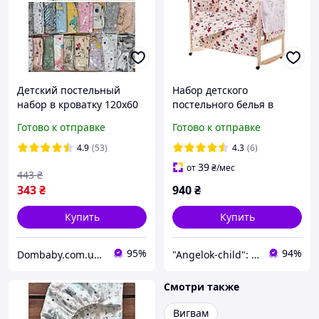
Детский постельный
Набор детского
набор в кроватку 120х60
постельного белья в
см, набор из 3 предметов
кроватку "Мишка",
Готово к отправке
Готово к отправке
детское постельное
белье.
4.9
(53)
4.3
(6)
39
от
₴
/мес
443
₴
343
₴
940
₴
Купить
Купить
95%
94%
Dombaby.com.ua - интернет магазин детских товаров
"Angelok-child": Интернет-магазин детских товаров. Зимние комбинезоны. Зимние конверты в коляску
Смотри также
Вигвам