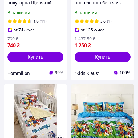
полуторна Щенячий
постельного белья из
патруль Скай з однією
микросатина Майнкрафт
В наличии
В наличии
наволочкою 50*70 Бязь
(Minecraft) 5
Голд
4.9
(11)
5.0
(1)
74
125
от
₴
/мес
от
₴
/мес
790
₴
1 437
.50
₴
740
₴
1 250
₴
Купить
Купить
99%
100%
Hommilion
"Kids Klaus"