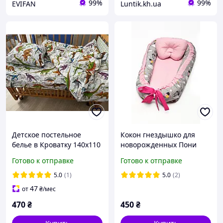
99%
99%
EVIFAN
Luntik.kh.ua
Детское постельное
Кокон гнездышко для
белье в Кроватку 140х110
новорожденных Пони
см, Динозавры
Готово к отправке
Готово к отправке
5.0
(1)
5.0
(2)
47
от
₴
/мес
470
₴
450
₴