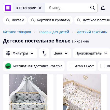
В категории
Вигвам
Бортики в кроватку
Детское постел
Каталог товаров
Товары для детей
Детский текстиль
Детское постельное белье
в Украине
Фильтры
Цена
Производитель
Бесплатная доставка Rozetka
Aran CLASY
B