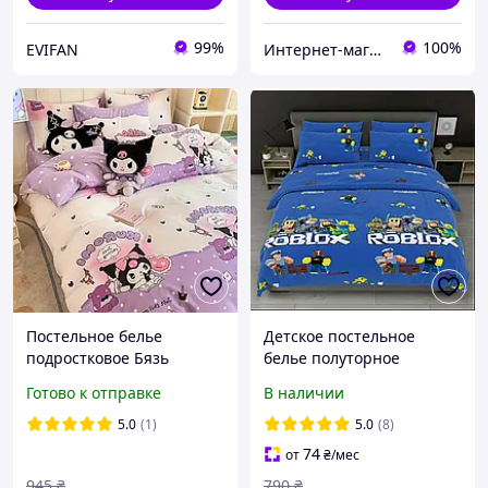
99%
100%
EVIFAN
Интернет-магазин ПУЗИК
Постельное белье
Детское постельное
подростковое Бязь
белье полуторное
Куроми
Роблокс с одной
Готово к отправке
В наличии
наволочкой 50*70 Бязь
Голд
5.0
(1)
5.0
(8)
74
от
₴
/мес
945
₴
790
₴