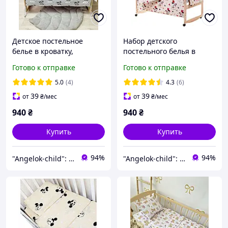
Детское постельное
Набор детского
белье в кроватку,
постельного белья в
комплект постельного
кроватку "Мишка",
Готово к отправке
Готово к отправке
белья в кровать из 9
детское постельное
предметов
белье.
5.0
(4)
4.3
(6)
39
39
от
₴
/мес
от
₴
/мес
940
₴
940
₴
Купить
Купить
94%
94%
"Angelok-child": Интернет-магазин детских товаров. Зимние комбинезоны. Зимние конверты в коляску
"Angelok-child": Интернет-магазин детских товаров. Зимние комбинезоны. Зимние конверты в коляску