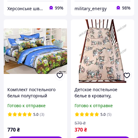
99%
98%
Херсонське швейне об'єднання
military_energy
Комплект постельного
Детское постельное
белья полуторный
белье в кроватку,
145/215 с детским
сменный комплект белья
Готово к отправке
Готово к отправке
рисунком, ткань сатин
в кроватку
100% хлопок
5.0
(3)
5.0
(5)
570
₴
770
₴
370
₴