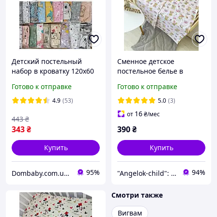
Детский постельный
Сменное детское
набор в кроватку 120х60
постельное белье в
см, набор из 3 предметов
кроватку, комплект
Готово к отправке
Готово к отправке
постельного в кроватку
Angelok-Child
4.9
(53)
5.0
(3)
16
от
₴
/мес
443
₴
343
₴
390
₴
Купить
Купить
95%
94%
Dombaby.com.ua - интернет магазин детских товаров
"Angelok-child": Интернет-магазин детских товаров. Зимние комбинезоны. Зимние конверты в коляску
Смотри также
Вигвам