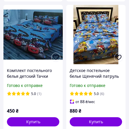
Комплект постельного
Детское постельное
белья детский Тачки
белье Щенячий патруль
полуторное 150х215 см,
Готово к отправке
Готово к отправке
100% хлопок
5.0
(1)
5.0
(6)
88
от
₴
/мес
450
₴
880
₴
Купить
Купить