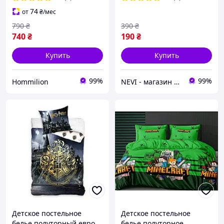
74
от
₴
/мес
790
₴
390
₴
740
₴
190
₴
Купить
Купить
99%
99%
Hommilion
NEVI - магазин детских товаров
Детское постельное
Детское постельное
белье полуторный евро
белье полуторное