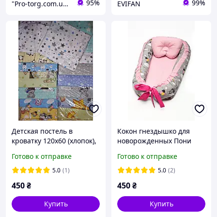
95%
99%
"Pro-torg.com.ua" - интернет-магазин детских товаров и игрушек
EVIFAN
Детская постель в
Кокон гнездышко для
кроватку 120х60 (хлопок),
новорожденных Пони
простыня на резинке, 3
Готово к отправке
Готово к отправке
предмета
5.0
(1)
5.0
(2)
450
₴
450
₴
Купить
Купить