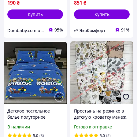
190
₴
851
₴
Купить
Купить
95%
91%
Dombaby.com.ua - интернет магазин детских товаров
🌱 ЭкоКомфорт
Детское постельное
Простынь на резинке в
белье полуторное
детскую кроватку манеж,
Роблокс с одной
Размер 120х60 см
В наличии
Готово к отправке
наволочкой 50*70 Бязь
Голд
5.0
(8)
5.0
(5)