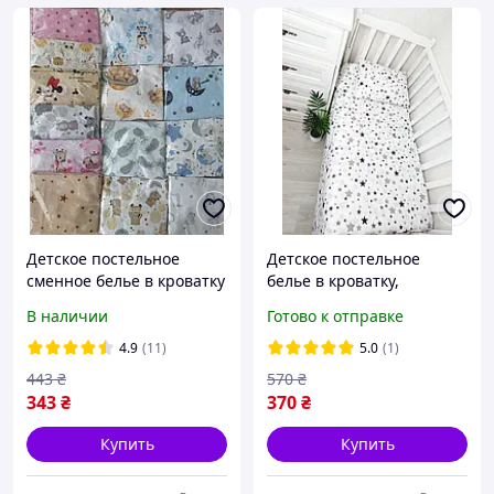
Детское постельное
Детское постельное
сменное белье в кроватку
белье в кроватку,
120х60 см, набор из 3
сменный комплект белья
В наличии
Готово к отправке
предметов
в кроватку
4.9
(11)
5.0
(1)
443
₴
570
₴
343
₴
370
₴
Купить
Купить