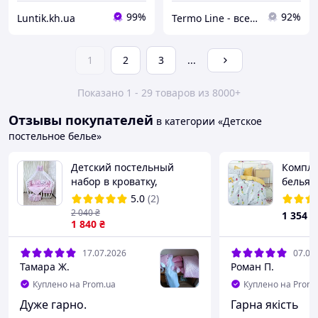
99%
92%
Luntik.kh.ua
Termo Line - все для дома
1
2
3
...
Показано 1 - 29 товаров из 8000+
Отзывы покупателей
в категории «Детское
постельное белье»
Детский постельный
Компле
набор в кроватку,
белья 
балдахин на кроватку,
сатин Т
5.0
(2)
постельный набор для
766
2 040
₴
1 354
₴
новорожденных
1 840
₴
17.07.2026
07.07
Тамара Ж.
Роман П.
Куплено на Prom.ua
Куплено на Prom.
Дуже гарно.
Гарна якість