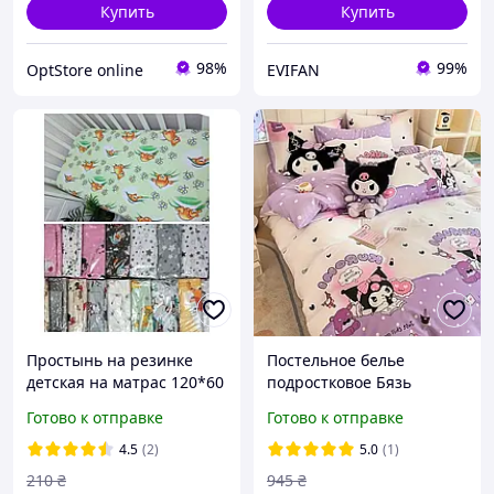
Купить
Купить
98%
99%
OptStore online
EVIFAN
Простынь на резинке
Постельное белье
детская на матрас 120*60
подростковое Бязь
см в кроватку
Куроми
Готово к отправке
Готово к отправке
4.5
(2)
5.0
(1)
210
₴
945
₴