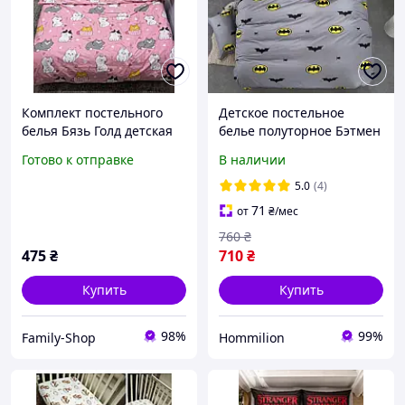
Комплект постельного
Детское постельное
белья Бязь Голд детская
белье полуторное Бэтмен
кровать "Кошки" на
с одной наволочкой
Готово к отправке
В наличии
синем 110*150см
50*70 Бязь Голд
5.0
(4)
71
от
₴
/мес
760
₴
475
₴
710
₴
Купить
Купить
98%
99%
Family-Shop
Hommilion