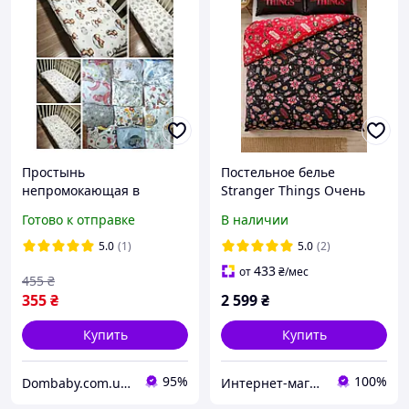
Простынь
Постельное белье
непромокающая в
Stranger Things Очень
детскую кроватку 120х60
странные дела
Готово к отправке
В наличии
см, непромокаемый
наматрасник на резинке
5.0
(1)
5.0
(2)
433
от
₴
/мес
455
₴
355
₴
2 599
₴
Купить
Купить
95%
100%
Dombaby.com.ua - интернет магазин детских товаров
Интернет-магазин "Crazy_Mamaz_Box"