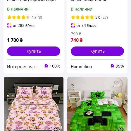
комплект Гарри Поттер -
Майнкрафт с одной
В наличии
В наличии
Ночной Хогвартс
наволочкой 50*70 Бязь
Голд
4.7
(3)
5.0
(27)
283
74
от
₴
/мес
от
₴
/мес
790
₴
1 700
₴
740
₴
Купить
Купить
100%
99%
Интернет-магазин "Crazy_Mamaz_Box"
Hommilion