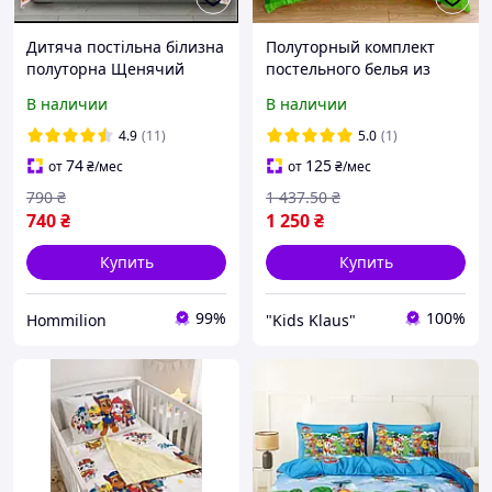
Дитяча постільна білизна
Полуторный комплект
полуторна Щенячий
постельного белья из
патруль Скай з однією
микросатина Майнкрафт
В наличии
В наличии
наволочкою 50*70 Бязь
(Minecraft) 5
Голд
4.9
(11)
5.0
(1)
74
125
от
₴
/мес
от
₴
/мес
790
₴
1 437
.50
₴
740
₴
1 250
₴
Купить
Купить
99%
100%
Hommilion
"Kids Klaus"