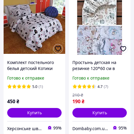
Комплект постельного
Простынь детская на
белья детский Котики
резинке 120*60 см в
серые
детскую кроватку
Готово к отправке
Готово к отправке
5.0
(1)
4.7
(7)
210
₴
450
₴
190
₴
Купить
Купить
99%
95%
Херсонське швейне об'єднання
Dombaby.com.ua - интернет магазин детских товаров