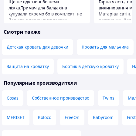
Ще не вдягнені бо нема
Гарна якість, піс
ліжка.Тримач для балдахіна
вилинювання малю
купували окремо бо в комплекті не
Матаріал сатін. 
йде,але пропонує продовоць.
пакування. Для д
тематичний пода
Преимущества
Смотри также
враження доросли
Ковдра трансформується в конверт
за адекватні кош
на випискою ,до неї вже є
рівний. Можливіс
бант.комплектацвєю задоволена
Детская кровать для девочки
Кровать для мальчика
повністю.
Недостатки
Немає
Защита на кроватку
Бортик в детскую кроватку
Н
Популярные производители
Cosas
Собственное производство
Twins
Мал
MERISET
Koloco
FreeOn
Babyroom
Firs