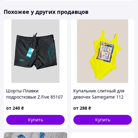
Похожее у других продавцов
Шорты-Плавки
Купальник слитный для
подростковые Z.Five 85107
девочек Samegame 112
черный 42 44 46 48 УКР
Парфюм желтый 34 36 38
от
240
₴
от
288
₴
размеры
40 42 УКР размеры
Купить
Купить