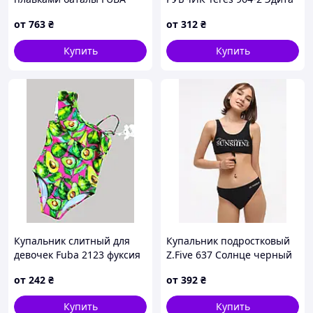
26008 коралловый 62 64 66
хаки 34 38 40 УКР размеры
от
763
₴
от
312
₴
68 70 УКР размеры
Купить
Купить
Купальник слитный для
Купальник подростковый
девочек Fuba 2123 фуксия
Z.Five 637 Солнце черный
28 30 36 УКР размеры
32 УКР размеры
от
242
₴
от
392
₴
Купить
Купить