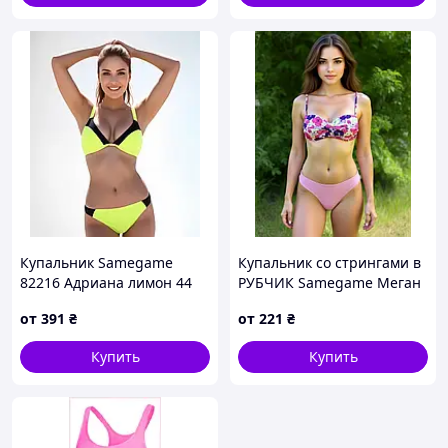
Купальник Samegame
Купальник со стрингами в
82216 Адриана лимон 44
РУБЧИК Samegame Меган
УКР размеры
317 пудровый 42 44 46 48
от
391
₴
от
221
₴
50 УКР размеры
Купить
Купить