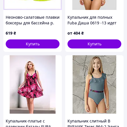
Неоново-салатовые плавки
Купальник для полных
боксеры для бассейна р.
Fuba Даша 0619 -13 идет
116 576CX8603C
на наши 52 54 56 58 60 УКР
619
₴
от
404
₴
размеры
Купить
Купить
Купальник-платье с
Купальник слитный В
плавками баталы FUBA
РУБЧИК Teres 964-2 Эдита