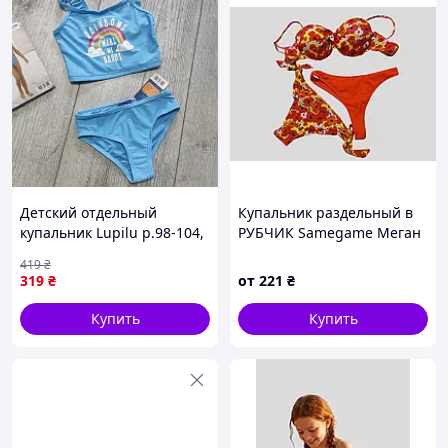
Детский отдельный
Купальник раздельный в
купальник Lupilu р.98-104,
РУБЧИК Samegame Меган
2-4 года
317 оранжевый 42 44 46 48
419
₴
50 УКР размеры
319
₴
от
221
₴
Купить
Купить