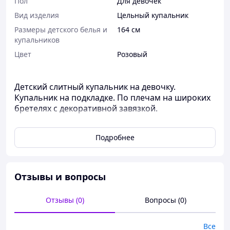
Пол
Для девочек
Вид изделия
Цельный купальник
Размеры детского белья и
164 см
купальников
Цвет
Розовый
Детский слитный купальник на девочку.
Купальник на подкладке. По плечам на широких
бретелях с декоративной завязкой.
80% поліестер, 20% еластан
Подробнее
р.158-164, 12-14 лет: длина 66
, ширина
груди (ПОГ) 36
Возвращение и обмен на купальники
Отзывы и вопросы
отсутствуют
Весь асортимент:
https://vidminno.com.ua/
Отзывы (0)
Вопросы (0)
Все