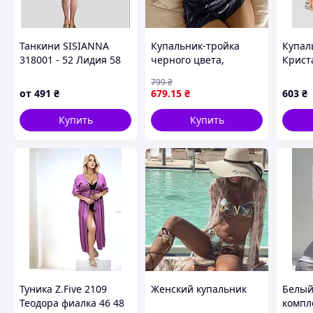
Танкини SISIANNA
Купальник-тройка
Купал
318001 - 52 Лидия 58
черного цвета,
Крист
60 62 64 66 УКР
купальник-бикини с
48 50
799
₴
размеры
юбкой черного цвета,
от
491
₴
679
.15
₴
603
₴
раздельный
купальник с накидкой
Купить
Купить
Туника Z.Five 2109
Женский купальник
Белый
Теодора фиалка 46 48
компл