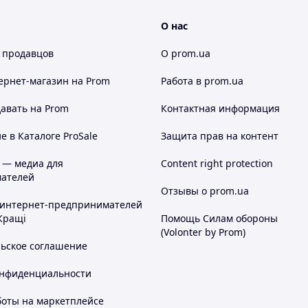
О нас
 продавцов
О prom.ua
ернет-магазин
на Prom
Работа в prom.ua
авать на Prom
Контактная информация
 в Каталоге ProSale
Защита прав на контент
 — медиа для
Content right protection
ателей
Отзывы о prom.ua
 интернет-предпринимателей
Кращі
Помощь Силам обороны
(Volonter by Prom)
льское соглашение
онфиденциальности
боты на маркетплейсе