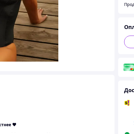
Прод
Оп
Дос
тнее 🖤
ым эффектом утяжки. Модель красиво садится по