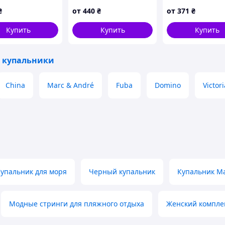
ыми штанами☀️
Samegame 851 Майя
9322 Эрна элект
₴
от
440
₴
от
371
₴
голубой 44 46 48 50 52
50 УКР размеры
УКР размеры
Купить
Купить
Купить
 купальники
China
Marc & André
Fuba
Domino
Victori
упальник для моря
Черный купальник
Купальник Ma
Модные стринги для пляжного отдыха
Женский комплек