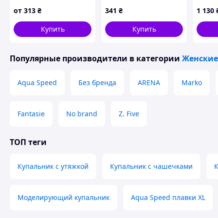
50 УКР размеры
пляжн
от
313
₴
341
₴
1 130
Купить
Купить
Популярные производители
в категории
Женские
Aqua Speed
Без бренда
ARENA
Marko
Fantasie
No brand
Z. Five
ТОП теги
Купальник с утяжкой
Купальник с чашечками
К
Моделирующий купальник
Aqua Speed плавки XL