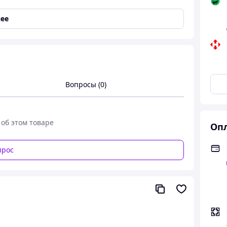
алию.
ее
делирует силуэт
екольте
Вопросы (0)
поэтому для комфортной посадки ориентируйтесь на
, женственным и очень уверенным 🖤
 об этом товаре
Опл
прос