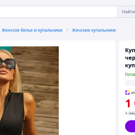
Найти
Женское белье и купальники
Женские купальники
Ку
че
куп
Гото
о
1
1 34