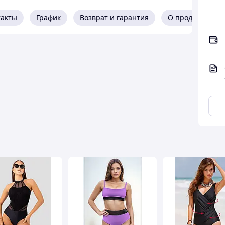
такты
График
Возврат и гарантия
О продавце