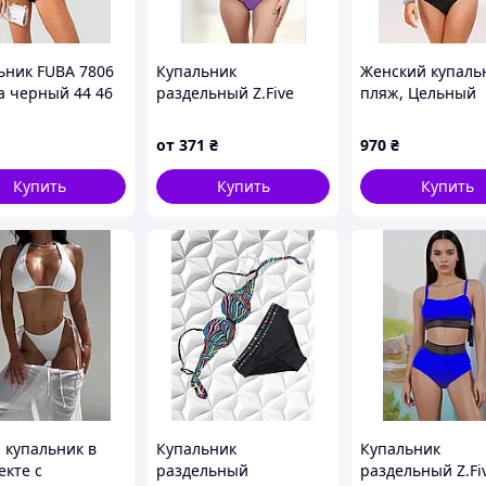
ьник FUBA 7806
Купальник
Женский купаль
а черный 44 46
раздельный Z.Five
пляж, Цельный
 52 УКР размеры
9322 Эрна фиалка 46
чёрный купальн
48 50 52 54 УКР
Сплошной купал
от
371
₴
970
₴
размеры
утяжкой с высо
трусиками
Купить
Купить
Купить
 купальник в
Купальник
Купальник
екте с
раздельный
раздельный Z.Fi