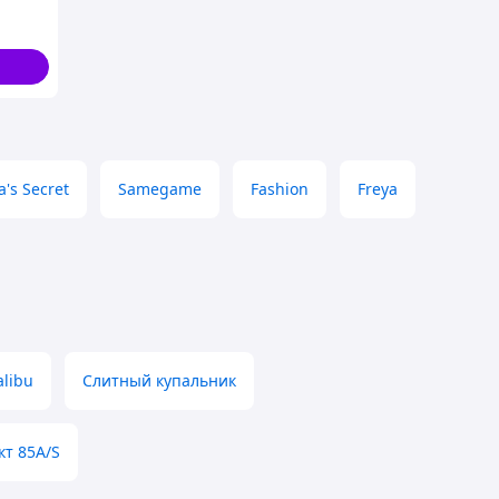
рик 48
a's Secret
Samegame
Fashion
Freya
libu
Слитный купальник
т 85A/S