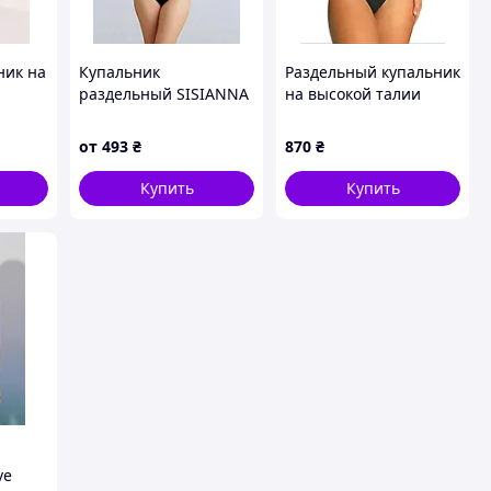
ник на
Купальник
Раздельный купальник
раздельный SISIANNA
на высокой талии
ик,
Эмма 59203 голубой 50
черный купальник
ьник с
52 54 56 58 УКР
женский купальник с
от
493
₴
870
₴
кими
размеры
высокой посадкой
Купить
Купить
ve