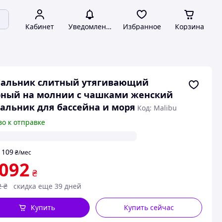
Кабинет
Уведомления
Избранное
Корзина
пальник слитный утягивающий
рный на молнии с чашками женский
альник для бассейна и моря
Код: Malibu
во к отправке
109
т
₴
/мес
 092
₴
2
₴
скидка еще 39 дней
Купить
Купить сейчас