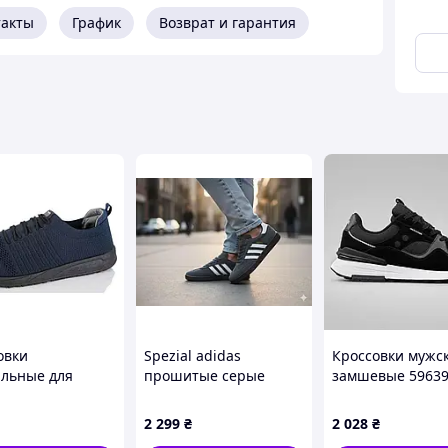
такты
График
Возврат и гарантия
сетка
26.5см
27см
27.7см
28.5см
29.3см
овки
Spezial adidas
Кроссовки мужс
ильные для
прошитые серые
замшевые 5963
н с сетчатым
мужские замшевые
Черные
м и средней
кроссовки кеды
2 299
₴
2 028
₴
той для