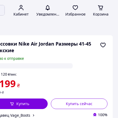
Кабинет
Уведомления
Избранное
Корзина
ссовки Nike Air Jordan Размеры 41-45
жские
во к отправке
120
т
₴
/мес
 199
₴
9
₴
Купить
Купить сейчас
100%
авец Vage_Boots