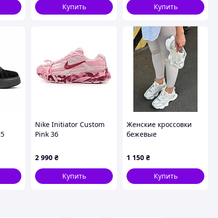
Купить
Купить
Nike Initiator Custom
Женские кроссовки
55
Pink 36
бежевые
демисезонные
2 990
₴
1 150
₴
Купить
Купить