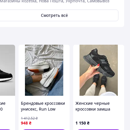
Магазины Rozetka, Нова Пошта, Укрпочта, Самовывоз
Смотреть всё
кие
Брендовые кроссовки
Женские черные
90
унисекс, Run Low
кроссовки замша
White No brand 38
текстиль
1 412
.52
₴
948
₴
1 150
₴