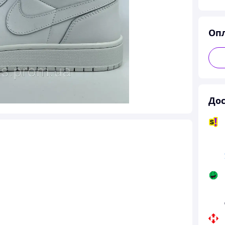
Оп
Дос