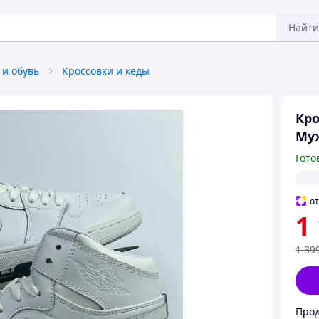
Найти
 и обувь
Кроссовки и кеды
Кро
Му
Гото
о
1
1 39
Прод