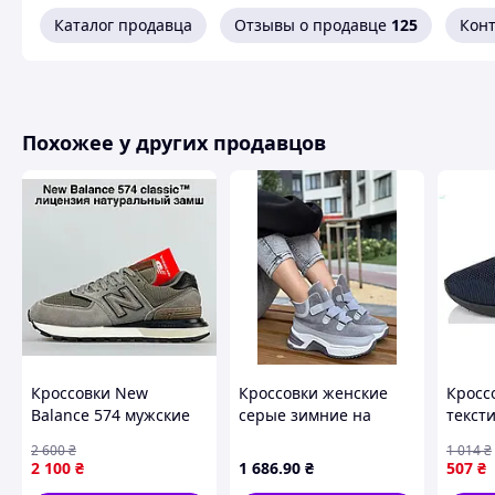
Каталог продавца
Отзывы о продавце
125
Кон
Размерная 
41
42
43
Похожее у других продавцов
44
45
Кроссовки New
Кроссовки женские
Кросс
Balance 574 мужские
серые зимние на
текст
🦶
Как правильно измерить длину стопы:
натуральный замш 45
липучках С347 PTR
мужчи
2 600
₴
1 014
₴
демисезонные
верхо
1️| Поставь ногу на лист бумаги, пяткой к стене.
2 100
₴
1 686
.90
₴
507
₴
полно
2️| Обведи контур стопы карандашом.