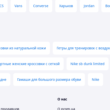
CS
Vans
Converse
Харьков
Jordan
Bo
ого оформления заказа:

овки из натуральной кожи
Гетры для тренировок с возд
ртные женские кроссовки с сеткой
Nike sb dunk limited
 дне
Гамаши для большого размера обуви
Nike
О нас
 продавцов
О prom.ua