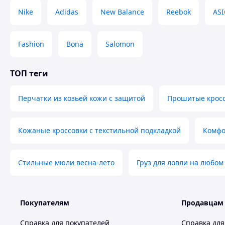
Nike
Adidas
New Balance
Reebok
ASI
📞
Для более детальной информации и быстр
Fashion
Bona
Salomon
📲
+380 97 234 09 45
Зв’язуйтесь у
Viber / Telegram / телефон
, — всегда на связи 
ТОП теги
Instagram: vage_boots
Перчатки из козьей кожи с защитой
Прошитые кросс
Кожаные кроссовки с текстильной подкладкой
Комфо
Похожие товары по характеристикам
Стильные мюли весна-лето
Груз для ловли на любом
Покупателям
Продавцам
Справка для покупателей
Справка для