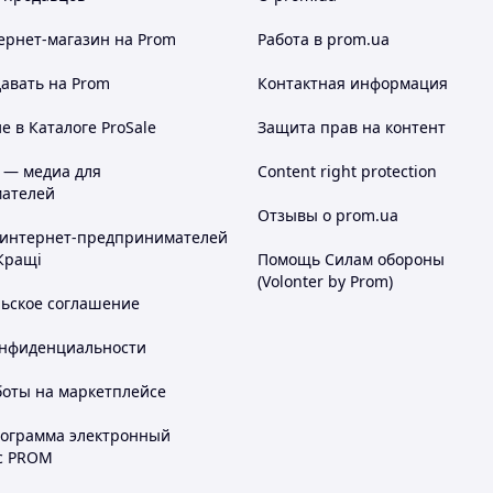
ернет-магазин
на Prom
Работа в prom.ua
авать на Prom
Контактная информация
 в Каталоге ProSale
Защита прав на контент
 — медиа для
Content right protection
ателей
Отзывы о prom.ua
 интернет-предпринимателей
Кращі
Помощь Силам обороны
(Volonter by Prom)
льское соглашение
онфиденциальности
боты на маркетплейсе
рограмма электронный
с PROM