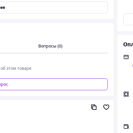
ее
Опл
Вопросы (0)
 об этом товаре
ля ежедневной носки. Отлично сочетаются с
прос