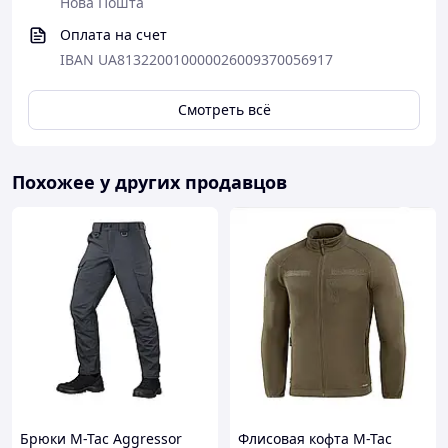
Летняя куртка Lava
Нова Пошта
— это практичная,
функциональная и ультралёгкая модель для
Оплата на счет
активного использования в тёплый сезон.
IBAN UA813220010000026009370056917
Отличный выбор для тактических задач,
туризма, походов, велопрогулок и
повседневной носки.
Смотреть всё
Похожее у других продавцов
Брюки M-Tac Aggressor
Флисовая кофта M-Tac