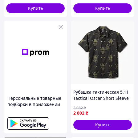
Вес всего около 160 г — куртка компактно складывается
и помещается даже в небольшой карман или рюкзак.
Купить
Купить
✅
Функциональный тактический дизайн
Регулируемый капюшон, удобная посадка и
продуманная конструкция без лишних элементов.
Рубашка тактическая 5.11
Персональные товарные
Tactical Oscar Short Sleeve
подборки в приложении
Shirt S Tactical Creatures
3 082
₴
DK 7710-VO
2 802
₴
Купить