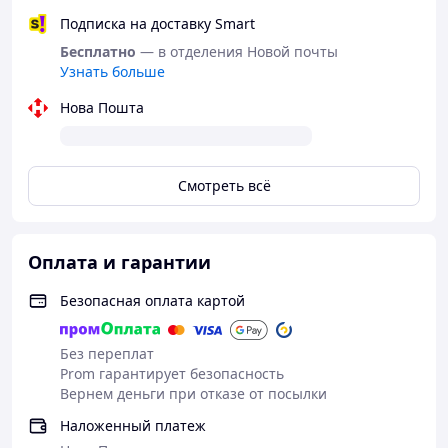
Подписка на доставку Smart
Бесплатно
— в отделения Новой почты
Узнать больше
Нова Пошта
Смотреть всё
Военная куртка зуда лето Multicam Тактическая, куртка
Мультикам для активного отдыха водостойкая для
походов с капюшоном Вес всего около 160
Оплата и гарантии
Безопасная оплата картой
Летняя тактическая куртка
Lava — лёгкая, дышащая,
водозащитная 🇺🇦
Без переплат
Артикул:
00466
Prom гарантирует безопасность
Размеры:
S–3XL
Вернем деньги при отказе от посылки
Цвет:
Multicam
Наложенный платеж