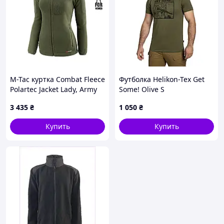
Манжеты:
эластичные для плотной посадки
Низ куртки:
резинка с регулятором
Цвет:
Multicam — универсальный камуфляж
для города и полевых условий
Размеры:
S, M, L, XL, XXL, XXXL
M-Tac куртка Combat Fleece
Футболка Helikon-Tex Get
Polartec Jacket Lady, Army
Some! Olive S
Olive, XS/R
3 435
₴
1 050
₴
Купить
Купить
🎯 Кому подойдёт
🔹 Для активных людей
🔹 Для туризма и отдыха
🔹 Для тактических тренировок
🔹 Для ежедневного использования в летний период
✔ Преимущества