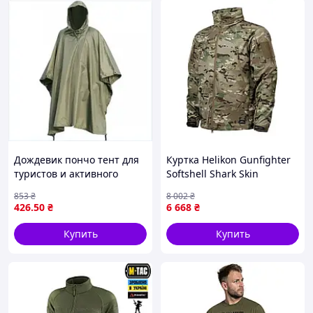
Дождевик пончо тент для
Куртка Helikon Gunfighter
туристов и активного
Softshell Shark Skin
отдыха
Windblocker, MultiCam, M,
853
₴
8 002
₴
📌 Основные характеристики:.
водонепроницаемый
Urban Line, 1052 г
426
.50
₴
6 668
₴
легкий защитный плащ
Купить
Купить
Материал:
усиленный технический текстиль
Капюшон:
тактический, регулируется по
объёму
Карманы:
1 внешний карман на молнии