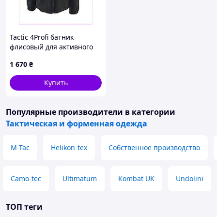
Лёгкая и компактная
Не сковывает движения
Tactic 4Profi батник
флисовый для активного
Защищает от ветра и солнца
отдыха 8684E0H57
1 670
₴
Быстро сохнет
Купить
Удобна в транспортировке
Популярные производители
в категории
Тактическая и форменная одежда
M-Tac
Helikon-tex
Собственное производство
Camo-tec
Ultimatum
Kombat UK
Undolini
ТОП теги