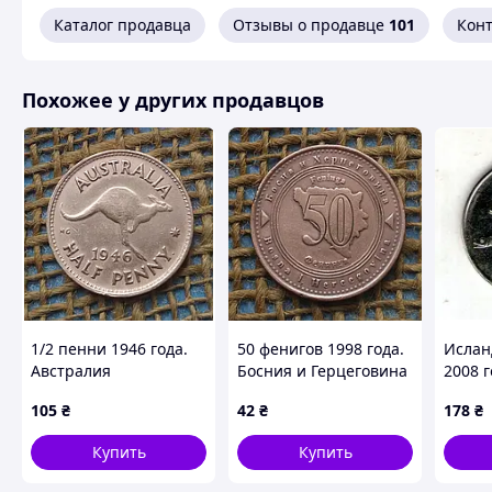
Каталог продавца
Отзывы о продавце
101
Кон
Похожее у других продавцов
1/2 пенни 1946 года.
50 фенигов 1998 года.
Ислан
Австралия
Босния и Герцеговина
2008 г
никел
105
₴
42
₴
178
₴
покры
27.5m
Купить
Купить