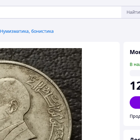
Найти
Нумизматика, бонистика
Мон
В на
1
Прод
Дос