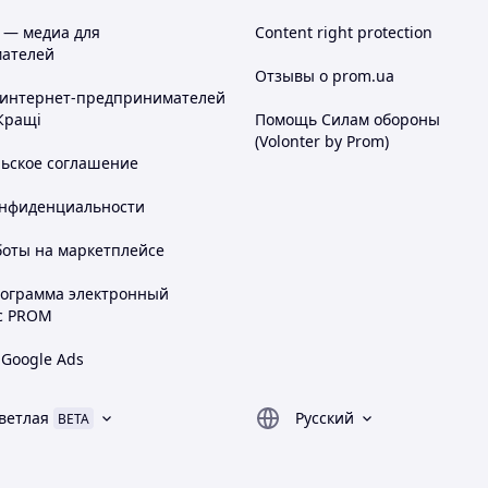
 — медиа для
Content right protection
ателей
Отзывы о prom.ua
 интернет-предпринимателей
Кращі
Помощь Силам обороны
(Volonter by Prom)
льское соглашение
онфиденциальности
боты на маркетплейсе
рограмма электронный
с PROM
 Google Ads
ветлая
Русский
BETA