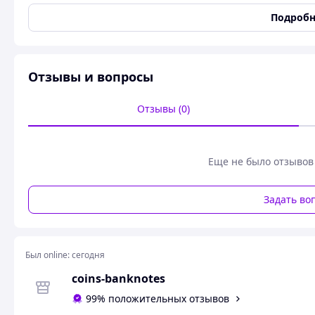
Номінал 1 динар
Рік 1998 · ١٩٩٨
Подробн
Гурт Ребристий
Форма Коло
Аверс/реверс Медальне (0°)
Матеріал Латунь
Отзывы и вопросы
Маса (g) 8,5
Діаметр (mm) 24
Отзывы (0)
Товщина (mm) 2,5
Номер KM# 64
Еще не было отзывов
Задать во
Был online:
сегодня
coins-banknotes
99% положительных отзывов