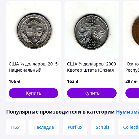
США 1⁄4 долларов, 2015
США 1⁄4 долларов, 2000
Южно-
Национальный
Квотер штата Южная
Респу
монумент Гомстед
Каролина No420
Георг 
166
₴
163
₴
297
₴
No347
год N
Купить
Купить
Популярные производители
в категории
Нумизма
НБУ
Наследие
Purflux
Schulz
Collect