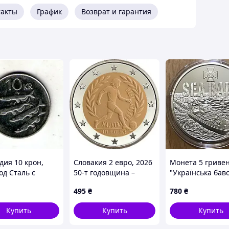
такты
График
Возврат и гарантия
дия 10 крон,
Словакия 2 евро, 2026
Монета 5 гривен
од Сталь с
50-т годовщина –
"Українська бав
евым
победа сборной
Морской дрон "
495
₴
780
₴
тием, 7g, ø
Чехословечестве по
Baby""
m No558
футболу на
Купить
Купить
Купить
чемпионате Европы
1976 года No4161