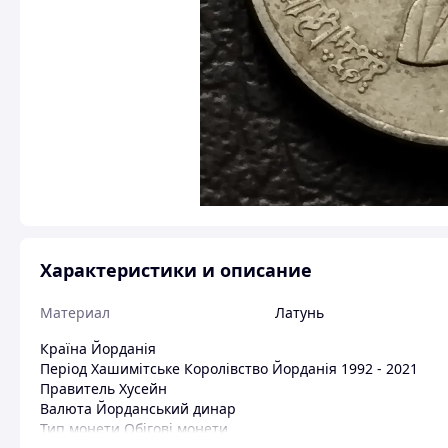
Характеристики и описание
Материал
Латунь
Країна Йорданія
Період Хашимітське Королівство Йорданія 1992 - 2021
Правитель Хусейн
Валюта Йорданський динар
Тип монети Обігові монети