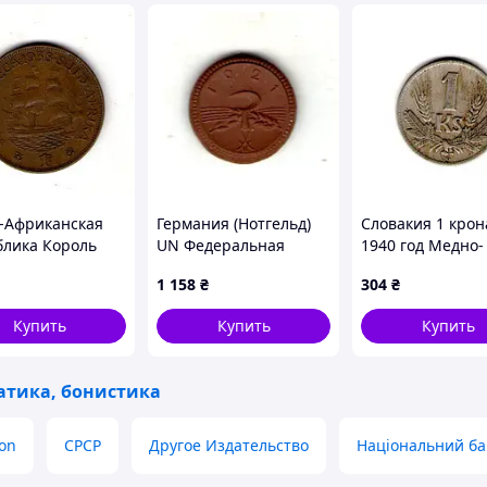
Африканская
Германия (Нотгельд)
Словакия 1 крон
блика Король
UN Федеральная
1940 год Медно-
VI 1 пенни 1938
земля Саксония 20
никелевый сплав
1 158
₴
304
₴
o3977
пфенигов, 1921
ø 22mm No3725
Sachsen. Диаметр 19
Купить
Купить
Купить
мм Фарфора, 1.5g, ø
19mm No3781
тика, бонистика
ion
СРСР
Другое Издательство
Національний ба