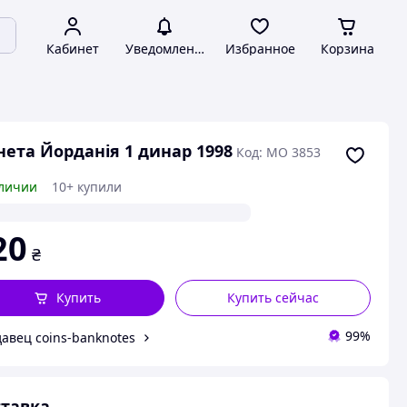
Кабинет
Уведомления
Избранное
Корзина
ета Йорданія 1 динар 1998
Код: МО 3853
личии
10+ купили
20
₴
Купить
Купить сейчас
99%
авец coins-banknotes
тавка