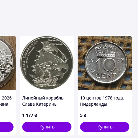
 2026
Линейный корабль
10 центов 1978 года.
овна.
Слава Катерины
Нидерланды
Sea
1 177
₴
5
₴
Купить
Купить