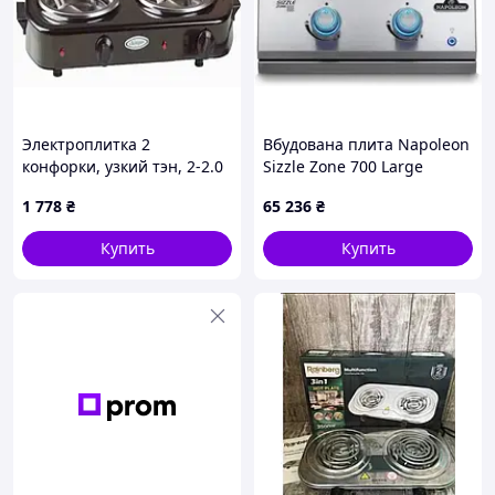
Электроплитка 2
Вбудована плита Napoleon
конфорки, узкий тэн, 2-2.0
Sizzle Zone 700 Large
кВт ЭПТ2-Т
Bib18Irpss Ce
1 778
₴
65 236
₴
Купить
Купить