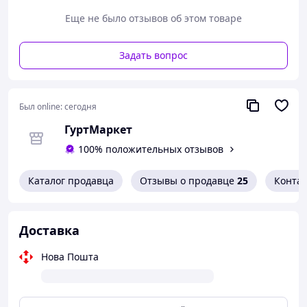
Диапазон температур С80-270 °С
Еще не было отзывов об этом товаре
Количество автоматических программ6
Дисплей Да
Автоматические
Задать вопрос
программыМОЛОКО;КИПЯТИНИЕ;СУП;ЖАРКА;ТУШИРО
ВАНИЕ;РИС
Функции Распознавание наличия посуды; Таймер;
Защита от перегрева
Был online:
сегодня
Количество конфорок1
ГуртМаркет
Мощность конфорок, Вт1400
Диаметр комфорок, см19
100% положительных отзывов
КомплектацияНастольная плита;Инструкция
Длина шнура, м1,6
Каталог продавца
Отзывы о продавце
25
Конта
Гарантия, р2
Доставка
Нова Пошта