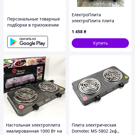
ЕлектроПлита
Персональные товарные
электроПлита плита
подборки в приложении
электрическая Rainberg
1 458
₴
нержавійка 3500
Купить
Настольная электроплита
Плита электрическая
эмалированная 1000 Вт на
Domotec MS-5802 2кф.,