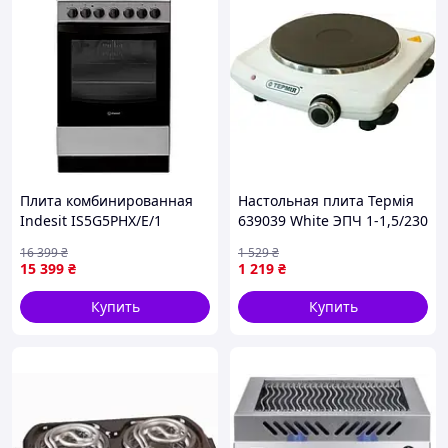
Плита комбинированная
Настольная плита Термія
Indesit IS5G5PHX/E/1
639039 White ЭПЧ 1-1,5/230
М2
16 399
₴
1 529
₴
15 399
₴
1 219
₴
Купить
Купить