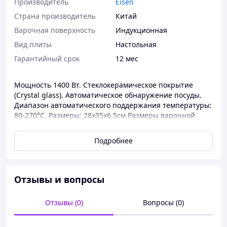
Производитель
Eisen
Страна производитель
Китай
Варочная поверхность
Индукционная
Вид плиты
Настольная
Гарантийный срок
12 мес
Мощность 1400 Вт. Стеклокерамическое покрытие
(Crystal glass). Автоматическое обнаружение посуды.
Диапазон автоматического поддержания температуры:
80-270°С. Размеры: 28x35x6.5см Размеры варочной
поверхности: 24х24см
Подробнее
ТипИндукционная
Тип варочной панелиИндукционная
Тип управленияКнопочное
Отзывы и вопросы
Мощность , Вт1400
Тип зон нагреваИндукционный
Питание 220-240В, 50Гц
Отзывы (0)
Вопросы (0)
ЦветЧерный
Материал основыСтеклокерамика Crystal Glass