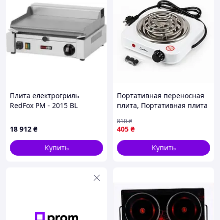
Плита електрогриль
Портативная переносная
RedFox PM - 2015 BL
плита, Портативная плита
для кухни, Компактная
810
₴
электронная плитка QS-94
18 912
₴
405
₴
Купить
Купить