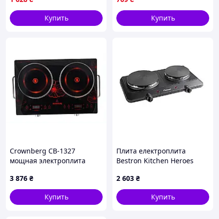
крышкой
Купить
Купить
Crownberg CB-1327
Плита електроплита
мощная электроплита
Bestron Kitchen Heroes
4000W из нержавеющей
чавунна двоконфорка 2250
3 876
₴
2 603
₴
стали 8E5KC15842
Вт
Купить
Купить