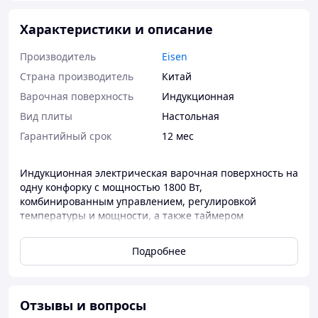
Характеристики и описание
Производитель
Eisen
Страна производитель
Китай
Варочная поверхность
Индукционная
Вид плиты
Настольная
Гарантийный срок
12 мес
Индукционная электрическая варочная поверхность на
одну конфорку с мощностью 1800 Вт,
комбинированным управлением, регулировкой
температуры и мощности, а также таймером
приготовления и защитой от перегрева и перепадов
напряжения.
Подробнее
Технические характеристики
Основные
Вид
Отзывы и вопросы
настольная плита