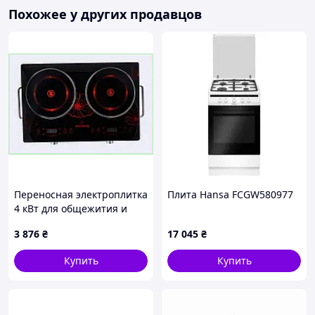
Похожее у других продавцов
Переносная электроплитка
Плита Hansa FCGW580977
4 кВт для общежития и
дома, 851584KX2
3 876
₴
17 045
₴
Купить
Купить