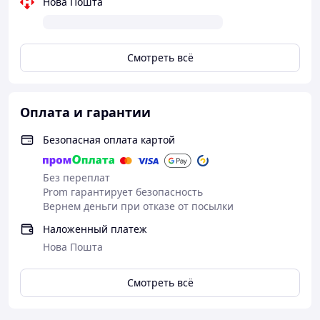
Нова Пошта
плиты
Физические
Цвет
черный
Смотреть всё
Дополнительно
Напряжение сети
220-240 В
Оплата и гарантии
Частота
50 Гц
Безопасная оплата картой
Индикатор распознавания посуды
✔️ автоматическое для приготовления на индукции
Без переплат
Prom гарантирует безопасность
Вернем деньги при отказе от посылки
Наложенный платеж
Нова Пошта
Смотреть всё