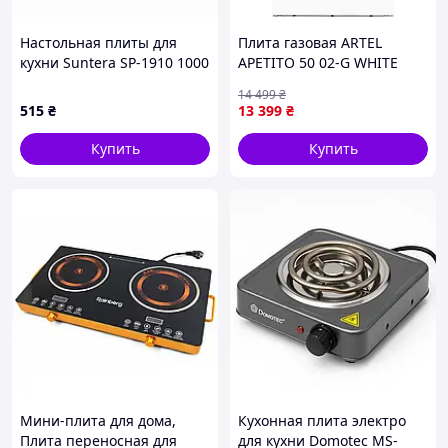
Настольная плиты для
Плита газовая ARTEL
кухни Suntera SP-1910 1000
APETITO 50 02-G WHITE
Вт, Мощная
14 499
₴
одноконфорочная
515
₴
13 399
₴
электроплита OA-50
Купить
Купить
Мини-плита для дома,
Кухонная плита электро
Плита переносная для
для кухни Domotec MS-