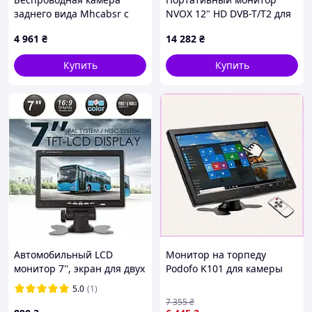
заднего вида Mhcabsr с
NVOX 12" HD DVB-T/T2 для
монитором 7 дюймов для
авто
4 961
₴
14 282
₴
парковки с функцией
записи видео
Купить
Купить
Автомобильный LCD
Монитор на торпеду
монитор 7'', экран для двух
Podofo K101 для камеры
камер, монитор для
заднего вида 1A595C099T
5.0
(1)
камеры заднего вида
7 355
₴