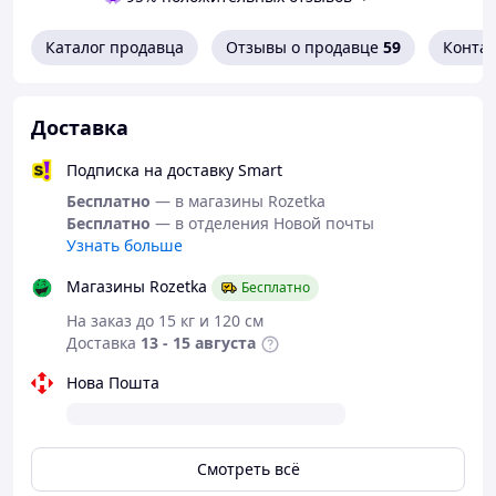
📌 Характеристики и особенности
Технология сетевого подключения:
Каталог продавца
Отзывы о продавце
59
Конта
Вспомогательный, Bluetooth
Тип контроллера:
Андроид, iOS
Доставка
Другие особенности продукта:
Android Auto,
Apple CarPlay
Подписка на доставку Smart
Совместимые устройства:
Смартфон
Бесплатно
— в магазины Rozetka
Тип разъема:
USB типа C
Бесплатно
— в отделения Новой почты
Узнать больше
Режим аудиовыхода:
Стерео
Магазины Rozetka
Бесплатно
Конфигурация каналов объемного звука:
4.0
На заказ до 15 кг и 120 см
Формат кодирования видео:
H.264, MPEG-4
Доставка
13 - 15 августа
Выходная мощность:
180 Вт
Нова Пошта
Мощность:
180 Вт
Количество каналов:
4
Поддерживаемые интернет-сервисы:
Смотреть всё
Пандора, Spotify