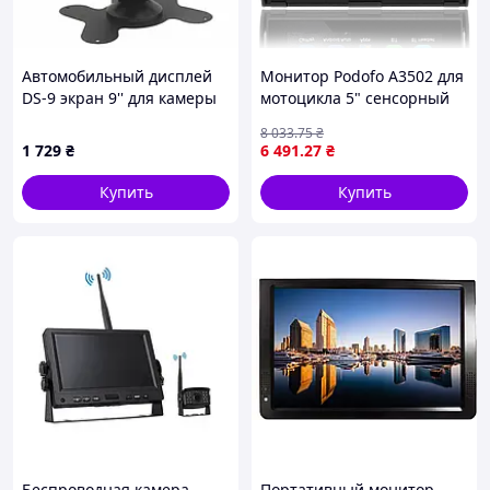
Автомобильный дисплей
Монитор Podofo A3502 для
DS-9 экран 9'' для камеры
мотоцикла 5" сенсорный
заднего вида
дисплей Bluetooth Wi-Fi
8 033
.75
₴
GPS черный (938459)
1 729
₴
6 491
.27
₴
Купить
Купить
Беспроводная камера
Портативный монитор