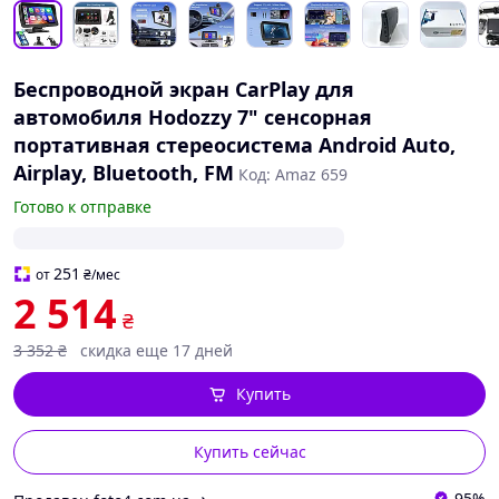
Беспроводной экран CarPlay для
автомобиля Hodozzy 7" сенсорная
портативная стереосистема Android Auto,
Airplay, Bluetooth, FM
Код: Amaz 659
Готово к отправке
251
от
₴
/мес
2 514
₴
3 352
₴
скидка еще 17 дней
Купить
Купить сейчас
95%