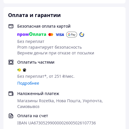
Метод управления:
Прикосновение
Тип аудиовыхода:
Спикеры
Оплата и гарантии
Тип беспроводной технологии:
Блютуз
Безопасная оплата картой
🌟 Основные функции
Без переплат
【Автомагнитола HD 7-дюймовый сенсорный
Prom гарантирует безопасность
экран】
Портативная автомобильная магнитола с 7-
Вернем деньги при отказе от посылки
дюймовым сенсорным HD-экраном, поддерживает
Оплатить частями
вращение на 90°. Комплект автомобильной
стереосистемы включает вертикальную подставку и
подставку на присоске, которые можно адаптировать к
Без переплат*, от 251 ₴/мес.
другим моделям. Вы можете выбрать различные
Подробнее
способы установки в соответствии с вашими
предпочтениями. Портативная автомобильная
Наложенный платеж
магнитола имеет штекер прикуривателя, что очень
Магазины Rozetka, Нова Пошта, Укрпочта,
удобно для установки.
Самовывоз
【Беспроводной Carplay и беспроводной Android
Оплата на счет
Auto】
7-дюймовый сенсорный экран автомагнитолы
IBAN UA673052990000026005026107736
поддерживает функции беспроводного Carplay и